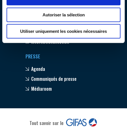
Emploi & Formation
INTERNATIONALISATION
Environnement
Autoriser la sélection
Compétitivité
Innovation
Utiliser uniquement les cookies nécessaires
Internationalisation
PRESSE
Agenda
Communiqués de presse
Médiaroom
Tout savoir sur le