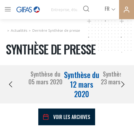
Ferme
Ferme
FR
VOUS ÊTES ADHÉRENTS
la
la
modal
modal
memb
memb
Actualités
Dernière Synthèse de presse
ACTUALITÉS
SYNTHÈSE DE PRESSE
À LA UNE
Synthèse du
Synthèse du
Synthèse du
DEMANDE D’ADHÉSION
05 mars 2020
23 mars 202
SYNTHÈSE DE PRESSE
12 mars
2020
CONNEXION
AGENDA
Avez-vous un statut de droit français ?
VOIR LES ARCHIVES
PAS ENCORE ADHÉRENT ?
COMMUNIQUÉS DE PRESSE
VOUS ÊTES UN PROFESSIONNEL DE LA FILIÈRE ?