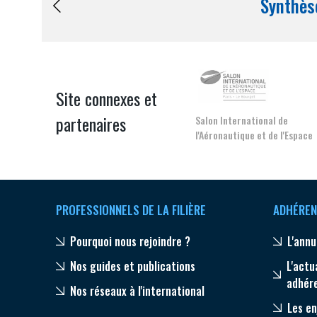
pérennité de votre entreprise à
Site connexes et
partenaires
Salon International de
l'Aéronautique et de l'Espace
CONNEXION
PROFESSIONNELS DE LA FILIÈRE
ADHÉREN
Pourquoi nous rejoindre ?
L'annu
Nos guides et publications
L'actu
adhér
Nos réseaux à l'international
Les en