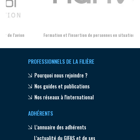
Aer
Formation et l'insertion de personnes en situation de handicap
PROFESSIONNELS DE LA FILIÈRE
Pourquoi nous rejoindre ?
Nos guides et publications
Nos réseaux à l'international
ADHÉRENTS
L'annuaire des adhérents
L'actualité du GIFAS et de ses