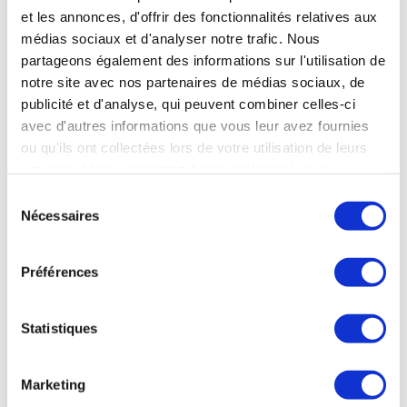
nombreuse PME, ETI et startups. Chez le missilier MBDA, 390
et les annonces, d'offrir des fonctionnalités relatives aux
offres d'emploi sont actuellement disponibles. Chez KNDS*,
médias sociaux et d'analyser notre trafic. Nous
près de 500 personnes actuellement recrutées chaque
partageons également des informations sur l'utilisation de
année.
notre site avec nos partenaires de médias sociaux, de
France Info du 15 mars 2025
publicité et d'analyse, qui peuvent combiner celles-ci
avec d'autres informations que vous leur avez fournies
ou qu'ils ont collectées lors de votre utilisation de leurs
services. Vous consentez à nos cookies si vous
continuez à utiliser notre site Web.
Sélection
ESPACE
Nécessaires
du
consentement
Préférences
ESPACE
La mission Crew-10 de SpaceX a atteint l’ISS
Statistiques
La capsule Crew Dragon, lancée par une fusée Falcon 9 de
Space X, avec à son bord 4 astronautes issus de 3 agences
spatiales différentes, a atteint le 16 mars la Station Spatiale
Marketing
Internationale (ISS). Cette mission Crew-10 va assurer la