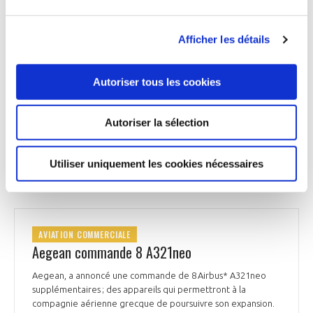
relève de l’équipage précédent et permettre, en outre, à
Suni Williams et Butch Wilmore de revenir sur Terre. Suite à
des problèmes techniques du vaisseau Starliner de Boeing,
Afficher les détails
les 2 astronautes seront restés à bord 9 mois, au lieu des 10
jours initialement prévus.
Autoriser tous les cookies
Ensemble de la presse du 16 mars 2025
Autoriser la sélection
Utiliser uniquement les cookies nécessaires
AVIATION COMMERCIALE
AVIATION COMMERCIALE
Aegean commande 8 A321neo
Aegean, a annoncé une commande de 8 Airbus* A321neo
supplémentaires ; des appareils qui permettront à la
compagnie aérienne grecque de poursuivre son expansion.