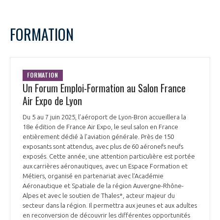
programmes ...
COMMISSIONS ET COMITÉS
POURQUOI DEVENIR MEMBRE ?
L'OBSERVATOIRE
LE MÉDIATEUR DE LA FILIÈRE AÉRONAUTIQUE ET SPATIALE
FORMATION
DEMANDE D’ADHÉSION
MÉDIATION ET CHARTE D’ENGAGEMENT SUR LES RELATIONS ENTRE
CLIENTS ET FOURNISSEURS
CHIFFRES CLÉS
FORMATION
LA MÉDIATION AU-DELÀ DE LA FILIÈRE AÉRONAUTIQUE ET SPATIALE
Un Forum Emploi-Formation au Salon France
LES ENJEUX
Air Expo de Lyon
PRENDRE CONTACT AVEC LE MÉDIATEUR DE LA FILIÈRE
Du 5 au 7 juin 2025, l’aéroport de Lyon-Bron accueillera la
COMPÉTITIVITÉ
LES PUBLICATIONS
18e édition de France Air Expo, le seul salon en France
entièrement dédié à l’aviation générale. Près de 150
exposants sont attendus, avec plus de 60 aéronefs neufs
EMPLOI & FORMATION
DOCUMENTS & BROCHURES
exposés. Cette année, une attention particulière est portée
aux carrières aéronautiques, avec un Espace Formation et
ENVIRONNEMENT
Métiers, organisé en partenariat avec l’Académie
RAPPORTS D'ACTIVITÉS
Aéronautique et Spatiale de la région Auvergne-Rhône-
Alpes et avec le soutien de Thales*, acteur majeur du
INNOVATION
secteur dans la région. Il permettra aux jeunes et aux adultes
en reconversion de découvrir les différentes opportunités