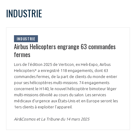
LE GIFAS
NON
OUI
mars
2025
Mois Précédent
Mois 
t
INDUSTRIE
Rejoignez une filière d’excellence et développez
L
M
M
J
V
S
D
 à
votre réseau au sein d’un écosystème intégré et
1
2
PRÉSENTATION
cohérent
3
4
5
6
7
8
9
INDUSTRIE
10
11
12
13
14
15
16
Airbus Helicopters engrange 63 commandes
NOTRE VISION
ORGANISATION
17
18
19
20
21
22
23
fermes
24
25
26
27
28
29
30
NOS MISSIONS
Lors de l'édition 2025 de Verticon, ex Heli-Expo, Airbus
31
LE CONSEIL DU GIFAS
FONCTIONNEMENT
Helicopters* a enregistré 118 engagements, dont 63
commandes fermes, de la part de clients du monde entier
NOTRE HISTOIRE
pour ses hélicoptères multi-missions. 74 engagements
L’ÉQUIPE DU GIFAS
GEADS
concernent le H140, le nouvel hélicoptère bimoteur léger
ACCOMPAGNEMENT DE NOS ADHÉRENTS
multi-missions dévoilé au cours du salon. Les services
médicaux d'urgence aux États-Unis et en Europe seront les
NOS RÉSEAUX À L'INTERNATIONAL
COMITÉ AERO PME
1ers clients à exploiter l'appareil.
LES PROGRAMMES DU GIFAS
LA MÉDIATION
Air&Cosmos et La Tribune du 14 mars 2025
Découvrez les avantages d'adhérer au GIFAS.
STARTAIR
UN ÉCOSYSTÈME INTÉGRÉ ET COHÉRENT
LA MÉDIATION DANS LA FILIÈRE AÉRONAUTIQUE ET SPATIALE
Rencontres, salons, données sectorielles,
LE SALON DU BOURGET