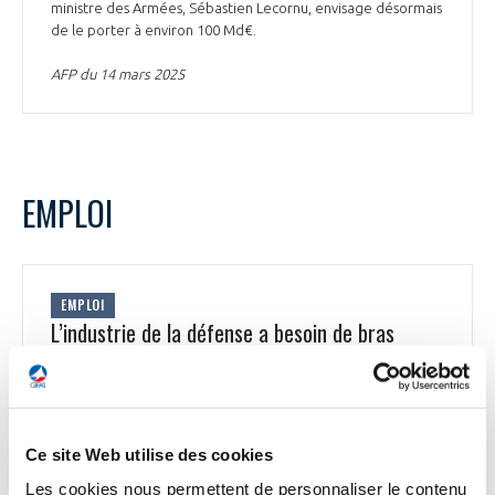
ministre des Armées, Sébastien Lecornu, envisage désormais
de le porter à environ 100 Md€.
AFP du 14 mars 2025
EMPLOI
EMPLOI
L’industrie de la défense a besoin de bras
Pour répondre aux besoins urgents, les entreprises de la
filière « défense » recrutent activement, à des postes dits
« sensibles ». La Direction générale de l'armement (DGA)
estime à 4 500 le nombre d'entreprises qui constituent en
Ce site Web utilise des cookies
France « la base industrielle et technologique de défense » :
Airbus*, Dassault Aviation*, MBDA*, Thales* et de
Les cookies nous permettent de personnaliser le contenu