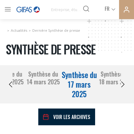
Ferme
Ferme
FR
VOUS ÊTES ADHÉRENTS
la
la
modal
modal
memb
memb
Actualités
Dernière Synthèse de presse
ACTUALITÉS
SYNTHÈSE DE PRESSE
À LA UNE
Synthèse du
nthèse du
Synthèse du
Synthèse du
DEMANDE D’ADHÉSION
13 mars 2025
14 mars 2025
18 mars 2025
SYNTHÈSE DE PRESSE
17 mars
2025
CONNEXION
AGENDA
Avez-vous un statut de droit français ?
VOIR LES ARCHIVES
PAS ENCORE ADHÉRENT ?
COMMUNIQUÉS DE PRESSE
VOUS ÊTES UN PROFESSIONNEL DE LA FILIÈRE ?