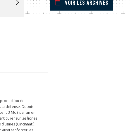
VOIR LES ARCHIVES
mars
2026
 Précédent
Mois Suivant
L
M
M
J
V
S
D
1
2
3
4
5
6
7
8
9
10
11
12
13
14
15
16
17
18
19
20
21
22
23
24
25
26
27
28
29
30
31
 production de
 la défense. Depuis
utent 3 Md$ par an en
iculier sur les lignes
d’usines (Cincinnati),
 aussi renforcer les