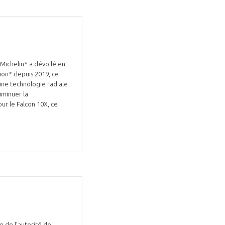
 Michelin* a dévoilé en
ion* depuis 2019, ce
une technologie radiale
iminuer la
ur le Falcon 10X, ce
n de l’autorité de