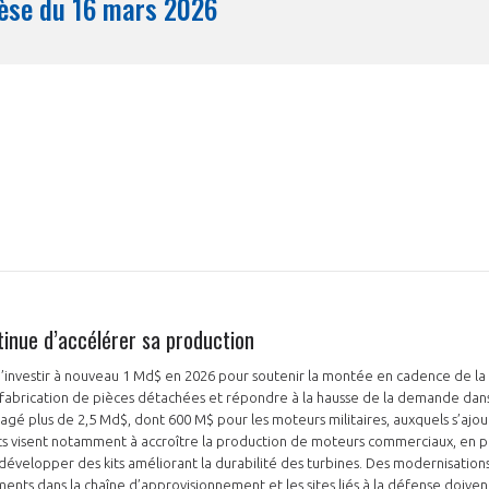
Synthèse du 16 mars 2026
Mois
inue d’accélérer sa production
’investir à nouveau 1 Md$ en 2026 pour soutenir la montée en cadence de la
fabrication de pièces détachées et répondre à la hausse de la demande dans
gagé plus de 2,5 Md$, dont 600 M$ pour les moteurs militaires, auxquels s’ajo
s visent notamment à accroître la production de moteurs commerciaux, en part
développer des kits améliorant la durabilité des turbines. Des modernisations 
ments dans la chaîne d’approvisionnement et les sites liés à la défense doivent