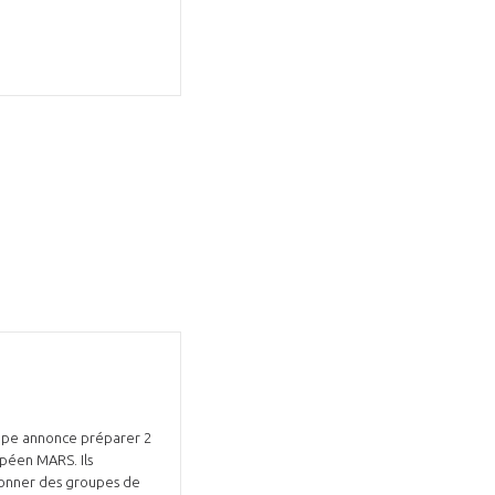
GIFAS. Rencontres, salons,
rogrammes ...
ÉSION
oupe annonce préparer 2
opéen MARS. Ils
ordonner des groupes de