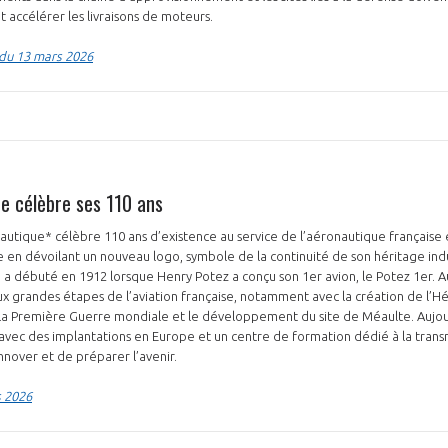
et accélérer les livraisons de moteurs.
n du 13 mars 2026
e célèbre ses 110 ans
utique* célèbre 110 ans d’existence au service de l’aéronautique française
 en dévoilant un nouveau logo, symbole de la continuité de son héritage indu
e a débuté en 1912 lorsque Henry Potez a conçu son 1er avion, le Potez 1er. Au
ux grandes étapes de l’aviation française, notamment avec la création de l’Hél
 la Première Guerre mondiale et le développement du site de Méaulte. Aujou
avec des implantations en Europe et un centre de formation dédié à la transmi
innover et de préparer l’avenir.
s 2026