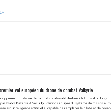
026
NON
OUI
Découvrez les avantages d'adhérer au 
données sectorielles, p
DEMANDE D’ADH
 premier vol européen du drone de combat Valkyrie
veloppement du drone de combat collaboratif destiné à la Luftwaffe. Le gr
s par Kratos Defense & Security Solutions équipés du système de mission eur
basé sur l'intelligence artificielle, capable de remplacer le pilote et de co