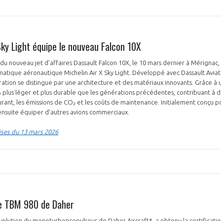
Sky Light équipe le nouveau Falcon 10X
 du nouveau jet d’affaires Dassault Falcon 10X, le 10 mars dernier à Mérignac,
atique aéronautique Michelin Air X Sky Light. Développé avec Dassault Aviat
tion se distingue par une architecture et des matériaux innovants. Grâce à 
 % plus léger et plus durable que les générations précédentes, contribuant à d
nt, les émissions de CO₂ et les coûts de maintenance. Initialement conçu po
nsuite équiper d’autres avions commerciaux.
ises du 13 mars 2026
 le TBM 980 de Daher
olution du monoturbopropulseur de Daher Aircraft*, a obtenu la certificatio