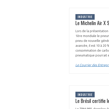
INDUSTRIE
Le Michelin Air X 
Lors de la présentation
1ère mondiale le pneum
pneu de nouvelle généra
avancée, il est 10 à 20
consommation de carbura
pneumatique pourrait e
Le Courrier des Entrepr
INDUSTRIE
Le Brésil certifie
Le TBM 980, dernière év