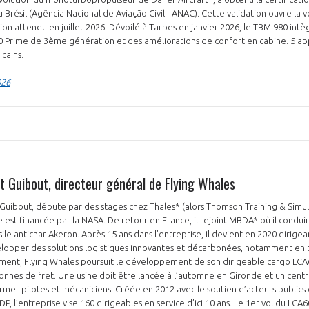
 Brésil (Agência Nacional de Aviação Civil - ANAC). Cette validation ouvre la v
vion attendu en juillet 2026. Dévoilé à Tarbes en janvier 2026, le TBM 980 int
 Prime de 3ème génération et des améliorations de confort en cabine. 5 app
icains.
026
PAS ENCORE ADH
VOUS ÊTES UN PROFESSIONN
nger et assurez la
Rejoignez une filière d’excellen
t Guibout, directeur général de Flying Whales
 l’international
réseau au sein d’un écosystème
 Guibout, débute par des stages chez Thales* (alors Thomson Training & Simulat
e est financée par la NASA. De retour en France, il rejoint MBDA* où il cond
DEMANDE D’ADHÉSION
e antichar Akeron. Après 15 ans dans l’entreprise, il devient en 2020 dirigea
elopper des solutions logistiques innovantes et décarbonées, notamment en 
ment, Flying Whales poursuit le développement de son dirigeable cargo LCA
tonnes de fret. Une usine doit être lancée à l’automne en Gironde et un cent
mer pilotes et mécaniciens. Créée en 2012 avec le soutien d’acteurs publics
Avez-vous un statut de droit français ?
P, l’entreprise vise 160 dirigeables en service d’ici 10 ans. Le 1er vol du LCA