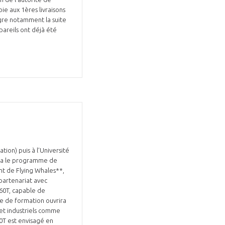
oie aux 1ères livraisons
ègre notamment la suite
areils ont déjà été
Fermer
la
ÉRENT ?
modale
Fermer
membre
la
EL DE LA FILIÈRE ?
modale
membre
ce et développez votre
Apportez votre savoir-faire à la
 intégré et cohérent
défense de vos
ion) puis à l’Université
uira le programme de
nt de Flying Whales**,
partenariat avec
60T, capable de
re de formation ouvrira
 et industriels comme
60T est envisagé en