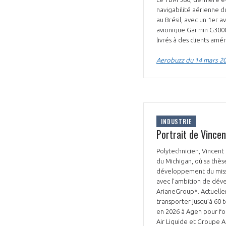
navigabilité aérienne du
au Brésil, avec un 1er a
avionique Garmin G3000
livrés à des clients amér
Aerobuzz du 14 mars 2
VOUS ÊTES
ADHÉRENTS
INDUSTRIE
Développez votre activité à l’étra
Portrait de Vincen
pérennité de votre entreprise à
Polytechnicien, Vincent
du Michigan, où sa thès
développement du missil
avec l’ambition de dév
ArianeGroup*. Actuelle
transporter jusqu’à 60 
en 2026 à Agen pour for
Air Liquide et Groupe AD