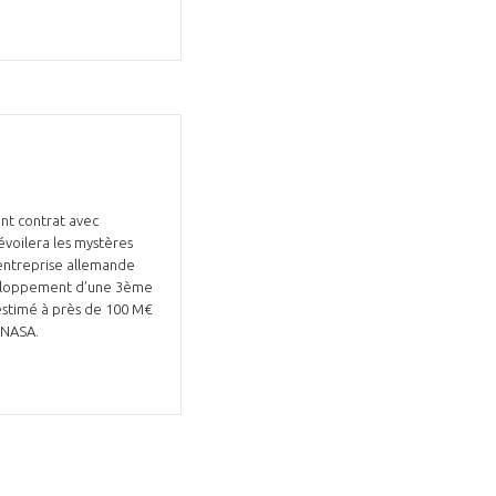
Fermer
la
ÉRENT ?
modale
Fermer
membre
la
nt contrat avec
EL DE LA FILIÈRE ?
modale
dévoilera les mystères
membre
'entreprise allemande
ce et développez votre
Apportez votre savoir-faire à la
veloppement d’une 3ème
 estimé à près de 100 M€
 intégré et cohérent
défense de vos
a NASA.