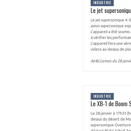
INDUSTRIE
Le jet supersoniqu
Le jet supersonique X-5
avion supersonique expérimental américain vise à mener des exp
L'appareil a été soumis
à vérifier les performa
L'appareil fera une sér
volera au-dessus de plus
Air&Cosmos du 28 janvi
INDUSTRIE
Le XB-1 de Boom S
Le 28 janvier à 17h33 (
dessus du désert de Moj
supersonique Overture. 
déclaré Blake Scholl, 