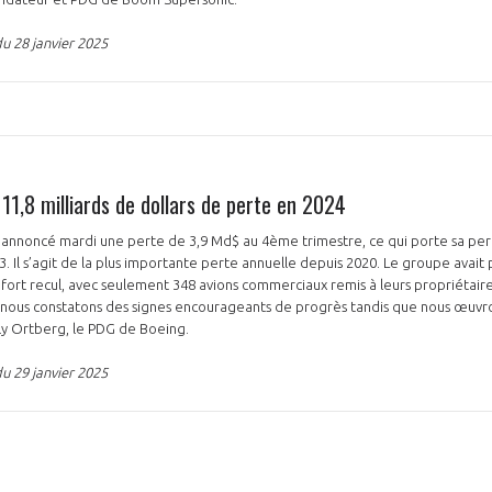
u 28 janvier 2025
11,8 milliards de dollars de perte en 2024
 annoncé mardi une perte de 3,9 Md$ au 4ème trimestre, ce qui porte sa pert
 Il s’agit de la plus importante perte annuelle depuis 2020. Le groupe avait p
en fort recul, avec seulement 348 avions commerciaux remis à leurs propriétair
le, nous constatons des signes encourageants de progrès tandis que nous œuv
lly Ortberg, le PDG de Boeing.
u 29 janvier 2025