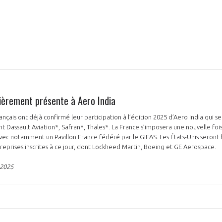
NON
OUI
Découvrez les avantages d'adhérer au 
lièrement présente à Aero India
données sectorielles, p
nçais ont déjà confirmé leur participation à l’édition 2025 d’Aero India qui s
nt Dassault Aviation*, Safran*, Thales*. La France s’imposera une nouvelle fo
DEMANDE D’ADH
vec notamment un Pavillon France fédéré par le GIFAS. Les États-Unis seront
eprises inscrites à ce jour, dont Lockheed Martin, Boeing et GE Aerospace.
 2025