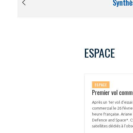
ESPACE
ESPACE
Premier vol commer
Après un 1er vol d’essai
commercial le 26 févrie
heure française. Ariane 6 embarquera un satellite militaire d’observation (CSO-3) dans sa coiffe, fabriqué par Airbus
Defence and Space*. CSO
satellites dédiés à l’ob