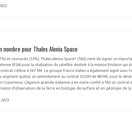
2025
 nombre pour Thales Alenia Space
PAS ENCORE ADH
%) et Leonardo (33%), Thales Alenia Space* (TAS) vient de signer un importa
VOUS ÊTES UN PROFESSIONN
enne (ESA) pour la réalisation du satellite destiné à la mission EnVision qui 
 contrat s'élève à 367 M€. Le groupe franco-italien a également signé avec l
nger et assurez la
Rejoignez une filière d’excellen
u segment spatial, un amendement au contrat CO2M de 88 M€, pour le dé
ion Copernicus. L'Agence spatiale italienne a en outre confié à TAS un contrat
 l’international
réseau au sein d’un écosystème
 mission d'observation de la Terre en biologie de surface et en géologie de l
DEMANDE D’ADHÉSION
r 2025
Avez-vous un statut de droit français ?