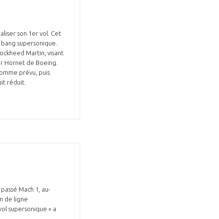
iser son 1er vol. Cet
Lockheed Martin, visant
per Hornet de Boeing.
 comme prévu, puis
it réduit.
 passé Mach 1, au-
n de ligne
vol supersonique » a