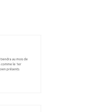
GIFAS. Rencontres, salons,
rogrammes ...
e tiendra au mois de
is comme le 1er
ÉSION
 bien présents