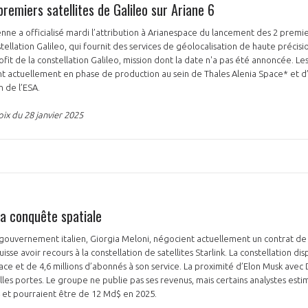
emiers satellites de Galileo sur Ariane 6
e a officialisé mardi l’attribution à Arianespace du lancement des 2 premie
ellation Galileo, qui fournit des services de géolocalisation de haute précisio
ofit de la constellation Galileo, mission dont la date n'a pas été annoncée. Les
t actuellement en phase de production au sein de Thales Alenia Space* et d
n de l’ESA.
oix du 28 janvier 2025
sa conquête spatiale
u gouvernement italien, Giorgia Meloni, négocient actuellement un contrat d
uisse avoir recours à la constellation de satellites Starlink. La constellation 
space et de 4,6 millions d’abonnés à son service. La proximité d’Elon Musk ave
elles portes. Le groupe ne publie pas ses revenus, mais certains analystes estim
4 et pourraient être de 12 Md$ en 2025.