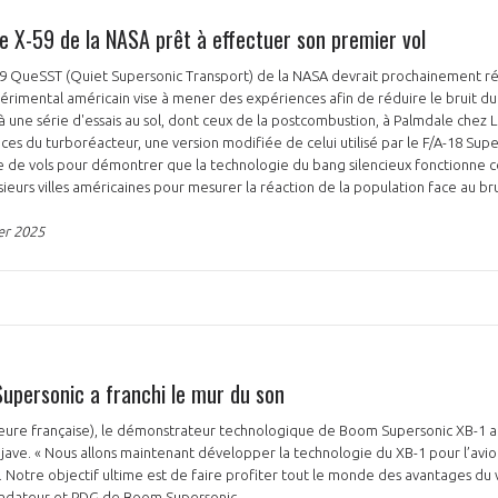
e X-59 de la NASA prêt à effectuer son premier vol
9 QueSST (Quiet Supersonic Transport) de la NASA devrait prochainement réal
ériences afin de réduire le bruit du bang supersonique.
 à une série d'essais au sol, dont ceux de la postcombustion, à Palmdale chez 
nces du turboréacteur, une version modifiée de celui utilisé par le F/A-18 Su
ie de vols pour démontrer que la technologie du bang silencieux fonctionne
ieurs villes américaines pour mesurer la réaction de la population face au bru
er 2025
upersonic a franchi le mur du son
heure française), le démonstrateur technologique de Boom Supersonic XB-1 a
ave. « Nous allons maintenant développer la technologie du XB-1 pour l’avio
Notre objectif ultime est de faire profiter tout le monde des avantages du 
fondateur et PDG de Boom Supersonic.