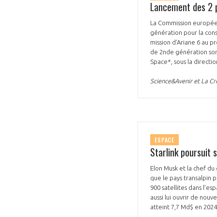
Lancement des 2 pr
La Commission européenn
génération pour la const
mission d’Ariane 6 au pr
de 2nde génération son
Space*, sous la directio
Science&Avenir et La Cr
ESPACE
Starlink poursuit 
Elon Musk et la chef d
que le pays transalpin p
900 satellites dans l’e
aussi lui ouvrir de nouv
atteint 7,7 Md$ en 202