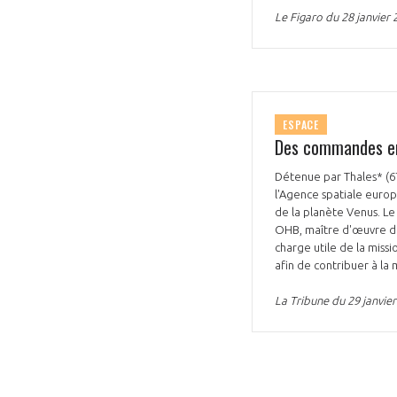
Le Figaro du 28 janvier 
ESPACE
Des commandes en
VOUS ÊTES
Détenue par Thales* (67
ADHÉRENTS
l'Agence spatiale europé
de la planète Venus. Le
Développez votre activité à l’étra
OHB, maître d'œuvre d
charge utile de la miss
pérennité de votre entreprise à
afin de contribuer à la
La Tribune du 29 janvie