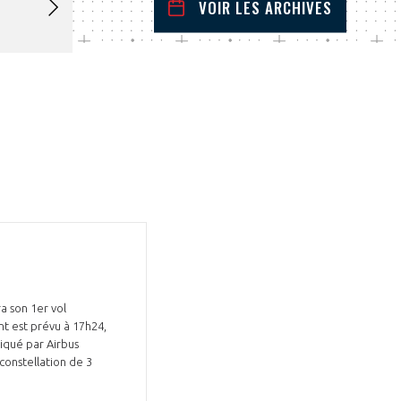
VOIR LES ARCHIVES
janvier
2025
 Précédent
Mois Suivant
L
M
M
J
V
S
D
1
2
3
4
5
6
7
8
9
10
11
12
13
14
15
16
17
18
19
20
21
22
23
24
25
26
27
28
29
30
31
ra son 1er vol
nt est prévu à 17h24,
constellation de 3