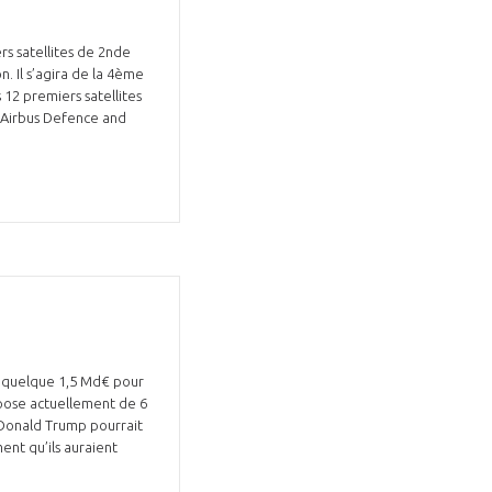
rs satellites de 2nde
n. Il s’agira de la 4ème
 12 premiers satellites
’Airbus Defence and
e quelque 1,5 Md€ pour
dispose actuellement de 6
c Donald Trump pourrait
ent qu’ils auraient