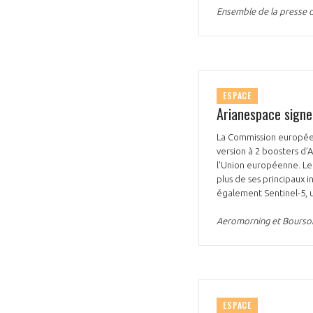
Ensemble de la presse d
ESPACE
Arianespace signe
La Commission européen
version à 2 boosters d’
l'Union européenne. Le 
plus de ses principaux i
également Sentinel-5, 
Aeromorning et Boursor
ESPACE