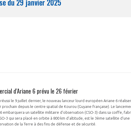
Synthèse du 29 janvier 2025
Mois
cial d’Ariane 6 prévu le 26 février
 réussi le 9 juillet dernier, le nouveau lanceur lourd européen Ariane 6 réalise
r prochain depuis le centre spatial de Kourou (Guyane française). Le lanceme
-3 qui sera placé en orbite à 800 km d’altitude, est le 3ème satellite d’une 
servation de la Terre à des fins de défense et de sécurité.