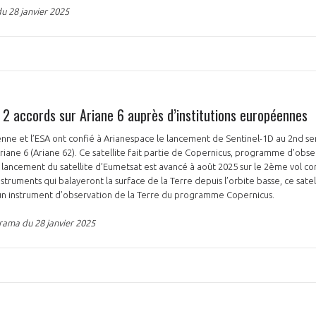
u 28 janvier 2025
 2 accords sur Ariane 6 auprès d’institutions européennes
ne et l’ESA ont confié à Arianespace le lancement de Sentinel-1D au 2nd se
Ariane 6 (Ariane 62). Ce satellite fait partie de Copernicus, programme d'obse
lancement du satellite d’Eumetsat est avancé à août 2025 sur le 2ème vol co
nstruments qui balayeront la surface de la Terre depuis l’orbite basse, ce sat
un instrument d’observation de la Terre du programme Copernicus.
ama du 28 janvier 2025