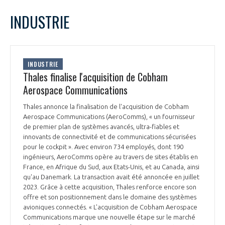
LE GIFAS
NON
OUI
avril
2024
Mois Précédent
Mois 
t
INDUSTRIE
Rejoignez une filière d’excellence et développez
L
M
M
J
V
S
D
 à
votre réseau au sein d’un écosystème intégré et
1
2
3
4
5
6
7
PRÉSENTATION
cohérent
8
9
10
11
12
13
14
INDUSTRIE
15
16
17
18
19
20
21
Thales finalise l'acquisition de Cobham
NOTRE VISION
ORGANISATION
22
23
24
25
26
27
28
Aerospace Communications
29
30
NOS MISSIONS
Thales annonce la finalisation de l'acquisition de Cobham
LE CONSEIL DU GIFAS
FONCTIONNEMENT
Aerospace Communications (AeroComms), « un fournisseur
de premier plan de systèmes avancés, ultra-fiables et
NOTRE HISTOIRE
innovants de connectivité et de communications sécurisées
L’ÉQUIPE DU GIFAS
GEADS
pour le cockpit ». Avec environ 734 employés, dont 190
ACCOMPAGNEMENT DE NOS ADHÉRENTS
ingénieurs, AeroComms opère au travers de sites établis en
France, en Afrique du Sud, aux Etats-Unis, et au Canada, ainsi
NOS RÉSEAUX À L'INTERNATIONAL
COMITÉ AERO PME
qu'au Danemark. La transaction avait été annoncée en juillet
LES PROGRAMMES DU GIFAS
LA MÉDIATION
2023. Grâce à cette acquisition, Thales renforce encore son
offre et son positionnement dans le domaine des systèmes
Découvrez les avantages d'adhérer au GIFAS.
STARTAIR
UN ÉCOSYSTÈME INTÉGRÉ ET COHÉRENT
avioniques connectés. « L'acquisition de Cobham Aerospace
LA MÉDIATION DANS LA FILIÈRE AÉRONAUTIQUE ET SPATIALE
Rencontres, salons, données sectorielles,
LE SALON DU BOURGET
Communications marque une nouvelle étape sur le marché