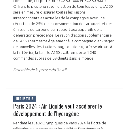
commande, qui porte sur 27 A350-1000 et 6 A350-900. «
INTERNATIONALISATION
Offrant le plus long rayon d'action de tous les avions, l'A350
sera en mesure d'assurer toutes les liaisons
intercontinentales actuelles de la compagnie avec une
réduction de 25% de la consommation de carburant et des
émissions de carbone par rapport aux appareils de la
génération précédente. Le rayon d'action supplémentaire
de l'A350 permettra également à la compagnie d'envisager
de nouvelles destinations long-courriers », précise Airbus. À
la fin février, la famille A350 avait remporté 1 240
commandes auprès de 59 clients dans le monde.
Ensemble de la presse du 3 avril
INDUSTRIE
Paris 2024 : Air Liquide veut accélérer le
développement de l'hydrogène
Pendant les Jeux Olympiques de Paris 2024, la flotte de
véhicules qui transportera les athlètes fonctionnera à