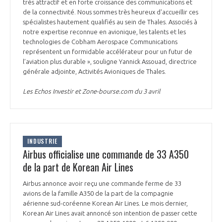
programmes ...
très attractif et en forte croissance des communications et
COMMISSIONS ET COMITÉS
POURQUOI DEVENIR MEMBRE ?
de la connectivité. Nous sommes très heureux d'accueillir ces
L'OBSERVATOIRE
LE MÉDIATEUR DE LA FILIÈRE AÉRONAUTIQUE ET SPATIALE
spécialistes hautement qualifiés au sein de Thales. Associés à
DEMANDE D’ADHÉSION
notre expertise reconnue en avionique, les talents et les
technologies de Cobham Aerospace Communications
MÉDIATION ET CHARTE D’ENGAGEMENT SUR LES RELATIONS ENTRE
représentent un formidable accélérateur pour un futur de
CLIENTS ET FOURNISSEURS
CHIFFRES CLÉS
l’aviation plus durable », souligne Yannick Assouad, directrice
générale adjointe, Activités Avioniques de Thales.
LA MÉDIATION AU-DELÀ DE LA FILIÈRE AÉRONAUTIQUE ET SPATIALE
Les Echos Investir et Zone-bourse.com du 3 avril
LES ENJEUX
PRENDRE CONTACT AVEC LE MÉDIATEUR DE LA FILIÈRE
COMPÉTITIVITÉ
LES PUBLICATIONS
INDUSTRIE
EMPLOI & FORMATION
Airbus officialise une commande de 33 A350
DOCUMENTS & BROCHURES
de la part de Korean Air Lines
ENVIRONNEMENT
RAPPORTS D'ACTIVITÉS
Airbus annonce avoir reçu une commande ferme de 33
avions de la famille A350 de la part de la compagnie
aérienne sud-coréenne Korean Air Lines. Le mois dernier,
INNOVATION
Korean Air Lines avait annoncé son intention de passer cette