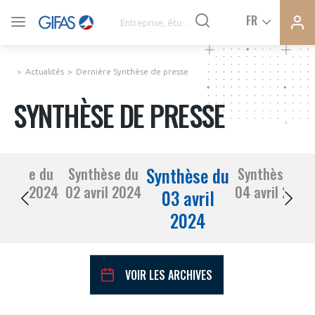
Ferme
Ferme
FR
VOUS ÊTES ADHÉRENTS
la
la
modal
modal
memb
memb
Actualités
Dernière Synthèse de presse
ACTUALITÉS
SYNTHÈSE DE PRESSE
À LA UNE
Synthèse du
nthèse du
Synthèse du
Synthèse du
DEMANDE D’ADHÉSION
29 mars 2024
02 avril 2024
04 avril 2024
SYNTHÈSE DE PRESSE
03 avril
2024
CONNEXION
AGENDA
Avez-vous un statut de droit français ?
VOIR LES ARCHIVES
PAS ENCORE ADHÉRENT ?
COMMUNIQUÉS DE PRESSE
VOUS ÊTES UN PROFESSIONNEL DE LA FILIÈRE ?