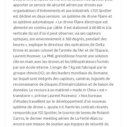
apporter un service de sécurité aérien par drones aux
organisateurs d’événements et aux industriels. L’ISS Spotter
est décliné en deux versions : un système de drone filaire et
un système automatique. « Le drone filaire électrique est
alimenté en continu par câble. Il est stationné à 60-80 m à la
verticale du sol d’où il peut observer, via ses capteurs
optiques, son environnement à 360 degrés, pendant des
heures », explique le directeur des opérations de Delta
Drone et ancien colonel de l’armée de l’Air et de l’Espace,
Laurent Rozewic. La PME grenobloise fournit une solution
clés en main avec les drones et les téléopérateurs formés
par son école interne. L’engin de 7 kg est fabriqué par le
groupe chinois DGI, un des leaders mondiaux du domaine,
sur lequel sont intégrés des capteurs, caméras, logiciels de
reconnaissance de plaques d’immatriculation et de liaison de
données. Le recours à un matériel « made in China » est «
transitoire », précise Laurent Rozewicz. « Nos bureaux
d’études travaillent sur le développement d’un nouveau
système de drone », ajoute-t-il. Parmi les contrats récents
remportés par ISS Spotter, le tournoi de tennis de Roland-
Garros, le dernier meeting aérien de La Ferté-Alais ou
encore une mission de soutien aux équipes de sécurité du