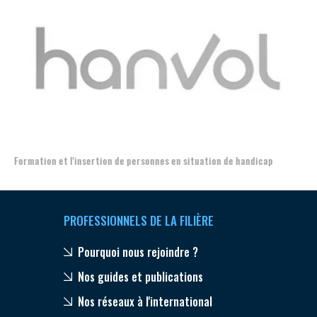
Aer
Formation et l'insertion de personnes en situation de handicap
PROFESSIONNELS DE LA FILIÈRE
Pourquoi nous rejoindre ?
Nos guides et publications
Nos réseaux à l'international