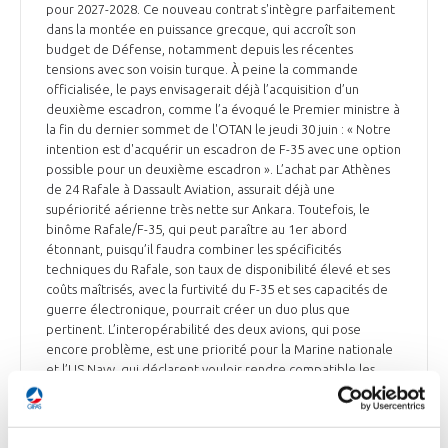
pour 2027-2028. Ce nouveau contrat s'intègre parfaitement
dans la montée en puissance grecque, qui accroît son
budget de Défense, notamment depuis les récentes
tensions avec son voisin turque. À peine la commande
officialisée, le pays envisagerait déjà l’acquisition d’un
deuxième escadron, comme l’a évoqué le Premier ministre à
la fin du dernier sommet de l'OTAN le jeudi 30 juin : « Notre
intention est d'acquérir un escadron de F-35 avec une option
possible pour un deuxième escadron ». L’achat par Athènes
de 24 Rafale à Dassault Aviation, assurait déjà une
supériorité aérienne très nette sur Ankara. Toutefois, le
binôme Rafale/F-35, qui peut paraître au 1er abord
étonnant, puisqu’il faudra combiner les spécificités
techniques du Rafale, son taux de disponibilité élevé et ses
coûts maîtrisés, avec la furtivité du F-35 et ses capacités de
guerre électronique, pourrait créer un duo plus que
pertinent. L’interopérabilité des deux avions, qui pose
encore problème, est une priorité pour la Marine nationale
et l’US Navy, qui déclarent vouloir rendre compatible les
deux avions.
Air & Cosmos du 4 juillet