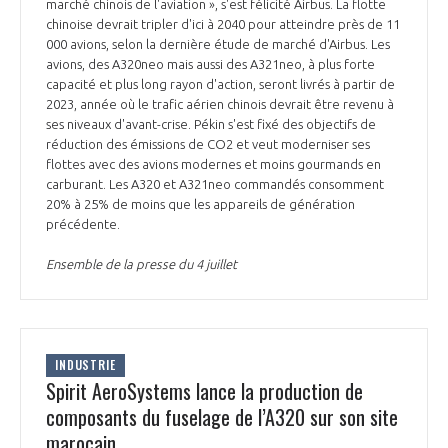
programmes ...
marché chinois de l'aviation », s'est félicité Airbus. La flotte
COMMISSIONS ET COMITÉS
POURQUOI DEVENIR MEMBRE ?
chinoise devrait tripler d'ici à 2040 pour atteindre près de 11
L'OBSERVATOIRE
LE MÉDIATEUR DE LA FILIÈRE AÉRONAUTIQUE ET SPATIALE
000 avions, selon la dernière étude de marché d'Airbus. Les
DEMANDE D’ADHÉSION
avions, des A320neo mais aussi des A321neo, à plus forte
capacité et plus long rayon d'action, seront livrés à partir de
MÉDIATION ET CHARTE D’ENGAGEMENT SUR LES RELATIONS ENTRE
2023, année où le trafic aérien chinois devrait être revenu à
CLIENTS ET FOURNISSEURS
CHIFFRES CLÉS
ses niveaux d'avant-crise. Pékin s'est fixé des objectifs de
réduction des émissions de CO2 et veut moderniser ses
LA MÉDIATION AU-DELÀ DE LA FILIÈRE AÉRONAUTIQUE ET SPATIALE
flottes avec des avions modernes et moins gourmands en
carburant. Les A320 et A321neo commandés consomment
LES ENJEUX
20% à 25% de moins que les appareils de génération
PRENDRE CONTACT AVEC LE MÉDIATEUR DE LA FILIÈRE
précédente.
COMPÉTITIVITÉ
LES PUBLICATIONS
Ensemble de la presse du 4 juillet
EMPLOI & FORMATION
DOCUMENTS & BROCHURES
ENVIRONNEMENT
INDUSTRIE
RAPPORTS D'ACTIVITÉS
Spirit AeroSystems lance la production de
composants du fuselage de l’A320 sur son site
INNOVATION
marocain