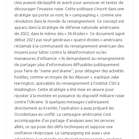
Unis avaient déclassifié et averti pour annoncer et tenter de
décourager l’invasion russe. Cette politique s’inscrit dans une
stratégie qui porte un nom, le « campaigning », comme une
révolution dans le monde du renseignement. Ce concept est
apparu dans la stratégie de défense nationale américaine
de 2022, dans le mémo des « 36 étoiles ». Ce document signé
début 2021 par neuf généraux « quatre étoiles » américains
réclamait à la communauté du renseignement américain des
moyens pour lutter contre la désinformation ou les
manœuvres d’influence. « Ils demandaient au renseignement
de partager plus d’informations diffusables publiquement
pour faire du ”name and shame”, pour désigner des activités
hostiles, comme un moyen de les déjouer », explique Jake
Harrington, spécialiste du renseignement à l’institut CSIS à
Washington. Cette stratégie a été mise en œuvre pour
riposter à la montée en puissance du dispositif militaire russe
contre l’Ukraine. Si quelques messages s’adressaient
directement au Kremlin, l’opération a aussi préparé les
Occidentaux au conflit. La campagne américaine s’est
accompagnée d’un partage d’analyses avec les services
alliés, ce qui pose des défis techniques et suppose une
confiance réciproque. Le campaigning est aussi « une
adaptation à un monde qui devient moins secret », souligne