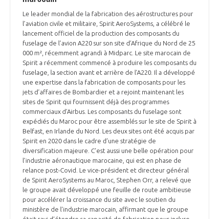
INTERNATIONALISATION
Le leader mondial de la fabrication des aérostructures pour
l’aviation civile et militaire, Spirit AeroSystems, a célébré le
lancement officiel de la production des composants du
fuselage de l’avion A220 sur son site d’Afrique du Nord de 25
000 m², récemment agrandi à Midparc. Le site marocain de
Spirit a récemment commencé à produire les composants du
fuselage, la section avant et arrière de l’A220. Il a développé
une expertise dans la fabrication de composants pour les
jets d’affaires de Bombardier et a rejoint maintenant les
sites de Spirit qui fournissent déjà des programmes
commerciaux d’Airbus. Les composants du fuselage sont
expédiés du Maroc pour être assemblés sur le site de Spirit à
Belfast, en Irlande du Nord. Les deux sites ont été acquis par
Spirit en 2020 dans le cadre d’une stratégie de
diversification majeure. C’est aussi une belle opération pour
l’industrie aéronautique marocaine, qui est en phase de
relance post-Covid. Le vice-président et directeur général
de Spirit AeroSystems au Maroc, Stephen Orr, a relevé que
le groupe avait développé une feuille de route ambitieuse
pour accélérer la croissance du site avec le soutien du
ministère de l’industrie marocain, affirmant que le groupe
était ravi d’étendre sa capacité de fabrication pour inclure