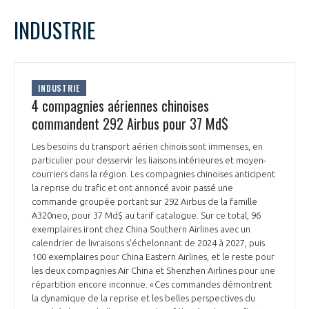
LE GIFAS
NON
OUI
juillet
2022
Mois Précédent
Mois 
t
INDUSTRIE
Rejoignez une filière d’excellence et développez
L
M
M
J
V
S
D
 à
votre réseau au sein d’un écosystème intégré et
1
2
3
PRÉSENTATION
cohérent
4
5
6
7
8
9
10
INDUSTRIE
11
12
13
14
15
16
17
4 compagnies aériennes chinoises
NOTRE VISION
ORGANISATION
18
19
20
21
22
23
24
commandent 292 Airbus pour 37 Md$
25
26
27
28
29
30
31
NOS MISSIONS
Les besoins du transport aérien chinois sont immenses, en
LE CONSEIL DU GIFAS
FONCTIONNEMENT
particulier pour desservir les liaisons intérieures et moyen-
courriers dans la région. Les compagnies chinoises anticipent
NOTRE HISTOIRE
la reprise du trafic et ont annoncé avoir passé une
L’ÉQUIPE DU GIFAS
GEADS
commande groupée portant sur 292 Airbus de la famille
ACCOMPAGNEMENT DE NOS ADHÉRENTS
A320neo, pour 37 Md$ au tarif catalogue. Sur ce total, 96
exemplaires iront chez China Southern Airlines avec un
NOS RÉSEAUX À L'INTERNATIONAL
COMITÉ AERO PME
calendrier de livraisons s'échelonnant de 2024 à 2027, puis
LES PROGRAMMES DU GIFAS
LA MÉDIATION
100 exemplaires pour China Eastern Airlines, et le reste pour
les deux compagnies Air China et Shenzhen Airlines pour une
Découvrez les avantages d'adhérer au GIFAS.
STARTAIR
UN ÉCOSYSTÈME INTÉGRÉ ET COHÉRENT
répartition encore inconnue. « Ces commandes démontrent
LA MÉDIATION DANS LA FILIÈRE AÉRONAUTIQUE ET SPATIALE
Rencontres, salons, données sectorielles,
LE SALON DU BOURGET
la dynamique de la reprise et les belles perspectives du