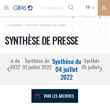
Ferme
Ferme
FR
VOUS ÊTES ADHÉRENTS
la
la
modal
modal
memb
memb
Actualités
Dernière Synthèse de presse
ACTUALITÉS
SYNTHÈSE DE PRESSE
À LA UNE
Synthèse du
nthèse du
Synthèse du
Synthèse du
DEMANDE D’ADHÉSION
30 juin 2022
01 juillet 2022
05 juillet 20
SYNTHÈSE DE PRESSE
04 juillet
2022
CONNEXION
AGENDA
Avez-vous un statut de droit français ?
VOIR LES ARCHIVES
PAS ENCORE ADHÉRENT ?
COMMUNIQUÉS DE PRESSE
VOUS ÊTES UN PROFESSIONNEL DE LA FILIÈRE ?