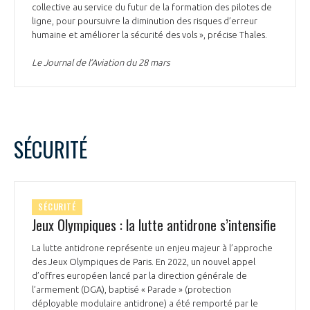
programmes ...
COMMISSIONS ET COMITÉS
collective au service du futur de la formation des pilotes de
POURQUOI DEVENIR MEMBRE ?
L'OBSERVATOIRE
ligne, pour poursuivre la diminution des risques d’erreur
LE MÉDIATEUR DE LA FILIÈRE AÉRONAUTIQUE ET SPATIALE
humaine et améliorer la sécurité des vols », précise Thales.
DEMANDE D’ADHÉSION
MÉDIATION ET CHARTE D’ENGAGEMENT SUR LES RELATIONS ENTRE
Le Journal de l’Aviation du 28 mars
CLIENTS ET FOURNISSEURS
CHIFFRES CLÉS
LA MÉDIATION AU-DELÀ DE LA FILIÈRE AÉRONAUTIQUE ET SPATIALE
LES ENJEUX
SÉCURITÉ
PRENDRE CONTACT AVEC LE MÉDIATEUR DE LA FILIÈRE
COMPÉTITIVITÉ
LES PUBLICATIONS
SÉCURITÉ
EMPLOI & FORMATION
DOCUMENTS & BROCHURES
Jeux Olympiques : la lutte antidrone s’intensifie
ENVIRONNEMENT
La lutte antidrone représente un enjeu majeur à l’approche
RAPPORTS D'ACTIVITÉS
des Jeux Olympiques de Paris. En 2022, un nouvel appel
d’offres européen lancé par la direction générale de
INNOVATION
l’armement (DGA), baptisé « Parade » (protection
déployable modulaire antidrone) a été remporté par le