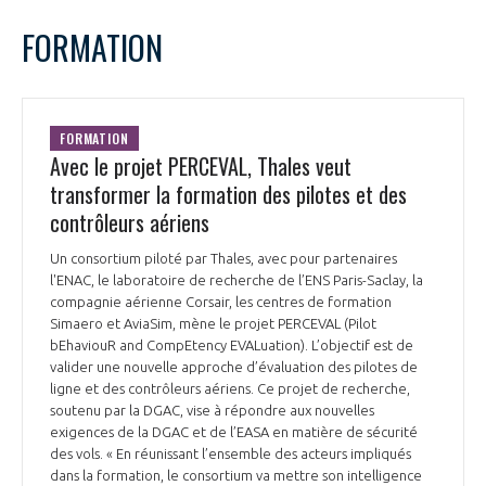
LE GIFAS
NON
OUI
mars
2024
Mois Précédent
Mois 
t
FORMATION
Rejoignez une filière d’excellence et développez
L
M
M
J
V
S
D
 à
votre réseau au sein d’un écosystème intégré et
1
2
3
PRÉSENTATION
cohérent
4
5
6
7
8
9
10
FORMATION
11
12
13
14
15
16
17
Avec le projet PERCEVAL, Thales veut
NOTRE VISION
ORGANISATION
18
19
20
21
22
23
24
transformer la formation des pilotes et des
25
26
27
28
29
30
31
contrôleurs aériens
NOS MISSIONS
LE CONSEIL DU GIFAS
FONCTIONNEMENT
Un consortium piloté par Thales, avec pour partenaires
l'ENAC, le laboratoire de recherche de l’ENS Paris-Saclay, la
NOTRE HISTOIRE
L’ÉQUIPE DU GIFAS
compagnie aérienne Corsair, les centres de formation
GEADS
ACCOMPAGNEMENT DE NOS ADHÉRENTS
Simaero et AviaSim, mène le projet PERCEVAL (Pilot
bEhaviouR and CompEtency EVALuation). L’objectif est de
NOS RÉSEAUX À L'INTERNATIONAL
valider une nouvelle approche d’évaluation des pilotes de
COMITÉ AERO PME
LES PROGRAMMES DU GIFAS
ligne et des contrôleurs aériens. Ce projet de recherche,
LA MÉDIATION
soutenu par la DGAC, vise à répondre aux nouvelles
Découvrez les avantages d'adhérer au GIFAS.
exigences de la DGAC et de l’EASA en matière de sécurité
STARTAIR
UN ÉCOSYSTÈME INTÉGRÉ ET COHÉRENT
des vols. « En réunissant l’ensemble des acteurs impliqués
LA MÉDIATION DANS LA FILIÈRE AÉRONAUTIQUE ET SPATIALE
Rencontres, salons, données sectorielles,
LE SALON DU BOURGET
dans la formation, le consortium va mettre son intelligence