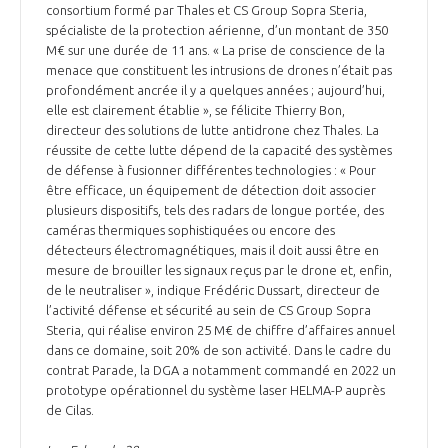
consortium formé par Thales et CS Group Sopra Steria,
INTERNATIONALISATION
spécialiste de la protection aérienne, d’un montant de 350
M€ sur une durée de 11 ans. « La prise de conscience de la
menace que constituent les intrusions de drones n’était pas
profondément ancrée il y a quelques années ; aujourd’hui,
elle est clairement établie », se félicite Thierry Bon,
directeur des solutions de lutte antidrone chez Thales. La
réussite de cette lutte dépend de la capacité des systèmes
de défense à fusionner différentes technologies : « Pour
être efficace, un équipement de détection doit associer
plusieurs dispositifs, tels des radars de longue portée, des
caméras thermiques sophistiquées ou encore des
détecteurs électromagnétiques, mais il doit aussi être en
mesure de brouiller les signaux reçus par le drone et, enfin,
de le neutraliser », indique Frédéric Dussart, directeur de
l’activité défense et sécurité au sein de CS Group Sopra
Steria, qui réalise environ 25 M€ de chiffre d’affaires annuel
dans ce domaine, soit 20% de son activité. Dans le cadre du
contrat Parade, la DGA a notamment commandé en 2022 un
prototype opérationnel du système laser HELMA-P auprès
de Cilas.