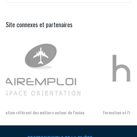
Site connexes et partenaires
Aer
Formation et l'insertion de personnes en situation de handicap