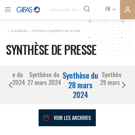
Ferme
Ferme
FR
VOUS ÊTES ADHÉRENTS
la
la
modal
modal
memb
memb
Actualités
Dernière Synthèse de presse
ACTUALITÉS
SYNTHÈSE DE PRESSE
À LA UNE
Synthèse du
nthèse du
Synthèse du
Synthèse du
DEMANDE D’ADHÉSION
26 mars 2024
27 mars 2024
29 mars 2024
SYNTHÈSE DE PRESSE
28 mars
2024
CONNEXION
AGENDA
Avez-vous un statut de droit français ?
VOIR LES ARCHIVES
PAS ENCORE ADHÉRENT ?
COMMUNIQUÉS DE PRESSE
VOUS ÊTES UN PROFESSIONNEL DE LA FILIÈRE ?