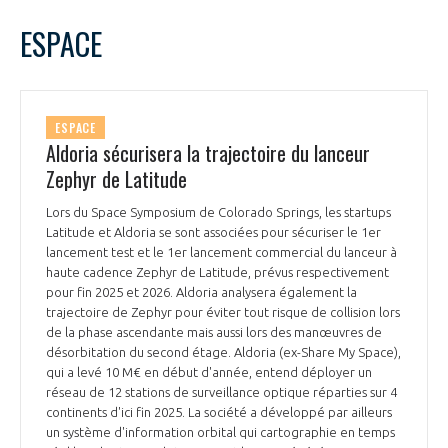
LE GIFAS
NON
OUI
avril
2024
Mois Précédent
Mois 
t
ESPACE
Rejoignez une filière d’excellence et développez
L
M
M
J
V
S
D
 à
votre réseau au sein d’un écosystème intégré et
1
2
3
4
5
6
7
PRÉSENTATION
cohérent
8
9
10
11
12
13
14
ESPACE
15
16
17
18
19
20
21
Aldoria sécurisera la trajectoire du lanceur
NOTRE VISION
ORGANISATION
22
23
24
25
26
27
28
Zephyr de Latitude
29
30
NOS MISSIONS
Lors du Space Symposium de Colorado Springs, les startups
LE CONSEIL DU GIFAS
FONCTIONNEMENT
Latitude et Aldoria se sont associées pour sécuriser le 1er
lancement test et le 1er lancement commercial du lanceur à
NOTRE HISTOIRE
haute cadence Zephyr de Latitude, prévus respectivement
L’ÉQUIPE DU GIFAS
GEADS
pour fin 2025 et 2026. Aldoria analysera également la
ACCOMPAGNEMENT DE NOS ADHÉRENTS
trajectoire de Zephyr pour éviter tout risque de collision lors
de la phase ascendante mais aussi lors des manœuvres de
NOS RÉSEAUX À L'INTERNATIONAL
COMITÉ AERO PME
désorbitation du second étage. Aldoria (ex-Share My Space),
LES PROGRAMMES DU GIFAS
LA MÉDIATION
qui a levé 10 M€ en début d'année, entend déployer un
réseau de 12 stations de surveillance optique réparties sur 4
Découvrez les avantages d'adhérer au GIFAS.
STARTAIR
UN ÉCOSYSTÈME INTÉGRÉ ET COHÉRENT
continents d'ici fin 2025. La société a développé par ailleurs
LA MÉDIATION DANS LA FILIÈRE AÉRONAUTIQUE ET SPATIALE
Rencontres, salons, données sectorielles,
LE SALON DU BOURGET
un système d'information orbital qui cartographie en temps