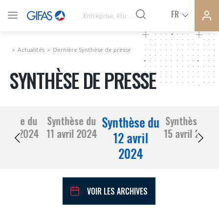
Ferme
Ferme
FR
VOUS ÊTES ADHÉRENTS
la
la
modal
modal
memb
memb
Actualités
Dernière Synthèse de presse
ACTUALITÉS
SYNTHÈSE DE PRESSE
À LA UNE
Synthèse du
nthèse du
Synthèse du
Synthèse du
DEMANDE D’ADHÉSION
10 avril 2024
11 avril 2024
15 avril 2024
SYNTHÈSE DE PRESSE
12 avril
2024
CONNEXION
AGENDA
Avez-vous un statut de droit français ?
VOIR LES ARCHIVES
PAS ENCORE ADHÉRENT ?
COMMUNIQUÉS DE PRESSE
VOUS ÊTES UN PROFESSIONNEL DE LA FILIÈRE ?