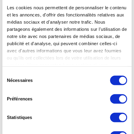
autonomie de 30 minutes. Elles pourront frapper avec une
Les cookies nous permettent de personnaliser le contenu
précision métrique une cible de type véhicule blindé léger. 2
et les annonces, d'offrir des fonctionnalités relatives aux
types de projets Colibri sont encore en lice, l’un à voilure
fixe, permettra d’évoluer en milieu ouvert, l’autre, à
médias sociaux et d'analyser notre trafic. Nous
quadrimoteur, serait plus adapté à un environnement urbain.
partageons également des informations sur l'utilisation de
L’autre projet de munitions téléopérées françaises, Larinae,
notre site avec nos partenaires de médias sociaux, de
est moins avancé. Un démonstrateur est attendu après l’été
publicité et d'analyse, qui peuvent combiner celles-ci
2024 et 2 versions de ce drone d’une portée de 50 km, sont
avec d'autres informations que vous leur avez fournies
aussi étudiées. MDBA, Eos, Thales ou Novadem sont aussi
impliqués dans les projets de MTO.
ou qu'ils ont collectées lors de votre utilisation de leurs
services. Vous consentez à nos cookies si vous
Le Figaro du 12 avril
continuez à utiliser notre site Web.
Sélection
Nécessaires
du
consentement
Préférences
INDUSTRIE
Statistiques
INDUSTRIE