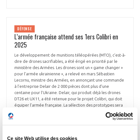
DÉFENSE
L’armée française attend ses 1ers Colibri en
2025
Le développement de munitions téléopérées (MTO), c’est-à-
dire de drones sacrifiables, a été érigé en priorité par le
ministère des Armées. Les drones sont un « game changer »
pour l’armée ukrainienne », a relevé en mars Sébastien
Lecornu, ministre des Armées, en annonçant une commande
à l’entreprise Delair de 2 000 pièces dont plus d’une
centaine pour l’Ukraine. Delair, qui produit déjà les drones
DT26 et UX11, a été retenue pour le projet Colibri, qui doit
équiper l’armée française. La sélection des prototypes sera
effectuée « cet été », a récemment déclaré le chef d’état-
major de l’armée de terre, le général Schill, pour « une
livraison en 2025 ». Le coût unitaire de ces MTO doit
avoisiner 20 000 €. Les munitions téléopérées Colibri
évolueront dans un rayon d’action de 5 km et auront une
Ce site Web utilise des cookies