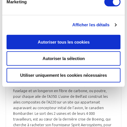
Marketing
La reprise de 2 usines de Spirit Aerosystems
par Airbus « pas improbable », selon Guillaume
Faury
Afficher les détails
Guillaume Faury, président exécutif d’Airbus, a déclaré qu'il
n'était « pas improbable » que le constructeur prenne le
contrôle de 2 usines américaines et britanniques gérées par
Autoriser tous les cookies
Spirit Aerosystems, si Boeing poursuit son projet de rachat
du groupe. « Nous fabriquons nos ailes, nous pourrions donc
être un propriétaire tout à fait légitime des activités à
Autoriser la sélection
Belfast. Nous fabriquons également des sections, nous
pourrions donc être un propriétaire très légitime de l'usine
de Kinston », a-t-il ajouté. L'usine de composites de Kinston,
Utiliser uniquement les cookies nécessaires
d'une superficie de 500 000 m² et équipée de robots,
fabrique des panneaux pour une section supérieure du
fuselage et un longeron en fibre de carbone, ou poutre,
pour chaque aile de l’A350. L’usine de Belfast construit les
ailes composites de l'A220 sur un site qui appartenait
auparavant au concepteur initial de l'avion, le canadien
Bombardier. Le sort des 2 usines et de leurs 4 000
travailleurs, est au cœur de la dernière crise de Boeing, qui
cherche à racheter son fournisseur Spirit Aerosystems, pour