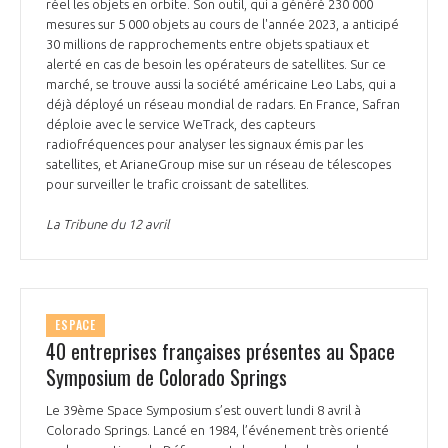
programmes ...
réel les objets en orbite. Son outil, qui a généré 230 000
COMMISSIONS ET COMITÉS
POURQUOI DEVENIR MEMBRE ?
mesures sur 5 000 objets au cours de l'année 2023, a anticipé
L'OBSERVATOIRE
LE MÉDIATEUR DE LA FILIÈRE AÉRONAUTIQUE ET SPATIALE
30 millions de rapprochements entre objets spatiaux et
DEMANDE D’ADHÉSION
alerté en cas de besoin les opérateurs de satellites. Sur ce
marché, se trouve aussi la société américaine Leo Labs, qui a
MÉDIATION ET CHARTE D’ENGAGEMENT SUR LES RELATIONS ENTRE
déjà déployé un réseau mondial de radars. En France, Safran
CLIENTS ET FOURNISSEURS
CHIFFRES CLÉS
déploie avec le service WeTrack, des capteurs
radiofréquences pour analyser les signaux émis par les
LA MÉDIATION AU-DELÀ DE LA FILIÈRE AÉRONAUTIQUE ET SPATIALE
satellites, et ArianeGroup mise sur un réseau de télescopes
pour surveiller le trafic croissant de satellites.
LES ENJEUX
PRENDRE CONTACT AVEC LE MÉDIATEUR DE LA FILIÈRE
La Tribune du 12 avril
COMPÉTITIVITÉ
LES PUBLICATIONS
EMPLOI & FORMATION
DOCUMENTS & BROCHURES
ESPACE
40 entreprises françaises présentes au Space
ENVIRONNEMENT
RAPPORTS D'ACTIVITÉS
Symposium de Colorado Springs
Le 39ème Space Symposium s’est ouvert lundi 8 avril à
INNOVATION
Colorado Springs. Lancé en 1984, l’événement très orienté