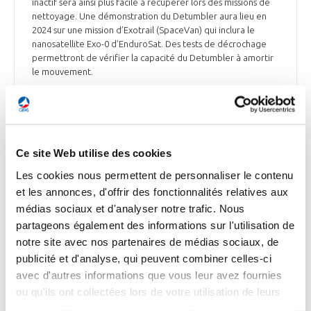
inactif sera ainsi plus facile à récupérer lors des missions de
nettoyage. Une démonstration du Detumbler aura lieu en
2024 sur une mission d’Exotrail (SpaceVan) qui inclura le
nanosatellite Exo-0 d’EnduroSat. Des tests de décrochage
permettront de vérifier la capacité du Detumbler à amortir
le mouvement.
Sciences & Vie du 20 novembre
Ce site Web utilise des cookies
ESPACE
Les cookies nous permettent de personnaliser le contenu
Lancement du Starship : la fusée s’autodétruit
et les annonces, d'offrir des fonctionnalités relatives aux
à 140 km d'altitude
médias sociaux et d'analyser notre trafic. Nous
partageons également des informations sur l'utilisation de
La fusée Starship vient d'effectuer samedi 18 novembre son
notre site avec nos partenaires de médias sociaux, de
2ème vol test. Si le lancement est un succès pour SpaceX, un
problème de transmission aurait finalement conduit la fusée
publicité et d'analyse, qui peuvent combiner celles-ci
à s’autodétruire. La fusée de 120 mètres de haut a réussi à
avec d'autres informations que vous leur avez fournies
s’arracher du sol depuis la base de SpaceX à Boca Chica, dans
ou qu'ils ont collectées lors de votre utilisation de leurs
l’extrême sud du Texas. Placé au sommet de la fusée, le
services. Vous consentez à nos cookies si vous