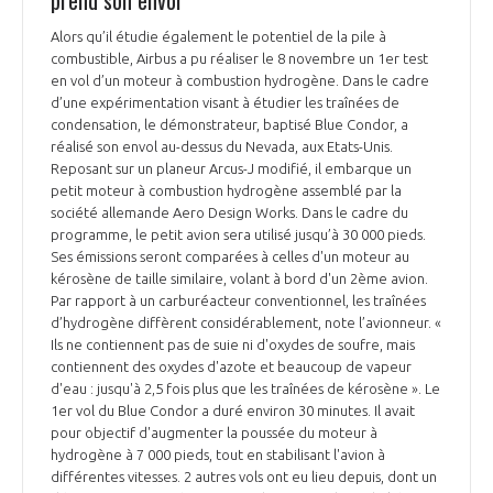
prend son envol
Alors qu’il étudie également le potentiel de la pile à
combustible, Airbus a pu réaliser le 8 novembre un 1er test
en vol d’un moteur à combustion hydrogène. Dans le cadre
d’une expérimentation visant à étudier les traînées de
condensation, le démonstrateur, baptisé Blue Condor, a
réalisé son envol au-dessus du Nevada, aux Etats-Unis.
Reposant sur un planeur Arcus-J modifié, il embarque un
petit moteur à combustion hydrogène assemblé par la
société allemande Aero Design Works. Dans le cadre du
programme, le petit avion sera utilisé jusqu’à 30 000 pieds.
Ses émissions seront comparées à celles d'un moteur au
kérosène de taille similaire, volant à bord d'un 2ème avion.
Par rapport à un carburéacteur conventionnel, les traînées
d’hydrogène diffèrent considérablement, note l’avionneur. «
Ils ne contiennent pas de suie ni d'oxydes de soufre, mais
contiennent des oxydes d'azote et beaucoup de vapeur
d'eau : jusqu'à 2,5 fois plus que les traînées de kérosène ». Le
1er vol du Blue Condor a duré environ 30 minutes. Il avait
pour objectif d'augmenter la poussée du moteur à
hydrogène à 7 000 pieds, tout en stabilisant l'avion à
différentes vitesses. 2 autres vols ont eu lieu depuis, dont un