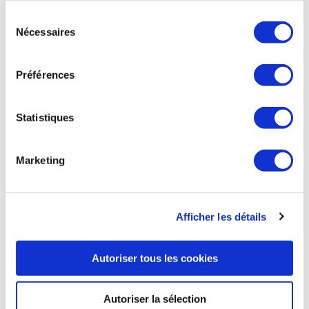
module Starship s’est séparé avec succès de l’étage de
continuez à utiliser notre site Web.
propulsion Super Heavy et ses 33 moteurs, mais les 2 parties
Sélection
de la fusée n’ont pas survécu jusqu’à leur redescente
Nécessaires
du
programmée et ont explosé en vol après quelques minutes.
consentement
Le 2ème vol d'essai de SpaceX, l'entreprise d’Elon Musk,
était scruté de près par la NASA, qui compte sur ce vaisseau
Préférences
pour ses missions de retour sur la Lune. Le 20 avril 2023, le
Starship avait décollé pour la 1ère fois dans sa configuration
complète. Mais plusieurs moteurs n'avaient pas fonctionné,
Statistiques
et SpaceX avait volontairement fait exploser la fusée au
bout de 4 minutes. Le décollage avait propulsé un nuage de
poussière jusqu'à plusieurs kilomètres du pas de tir, lui-même
Marketing
fortement endommagé. Des morceaux de béton avaient
été catapultés sous la puissance des moteurs, et un incendie
s'était déclenché dans un parc régional voisin. Le régulateur
aérien américain (FAA) avait ouvert une enquête, avant de
Afficher les détails
finalement donner son feu vert mercredi pour un 2ème vol.
Ensemble de la presse du 20 novembre
Autoriser tous les cookies
Autoriser la sélection