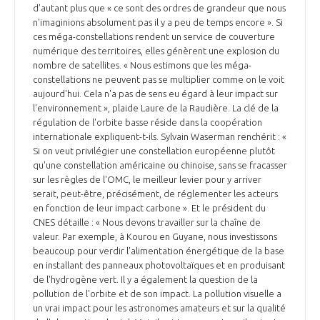
d’autant plus que « ce sont des ordres de grandeur que nous
n'imaginions absolument pas il y a peu de temps encore ». Si
ces méga-constellations rendent un service de couverture
numérique des territoires, elles génèrent une explosion du
nombre de satellites. « Nous estimons que les méga-
constellations ne peuvent pas se multiplier comme on le voit
aujourd'hui. Cela n'a pas de sens eu égard à leur impact sur
l'environnement », plaide Laure de la Raudière. La clé de la
régulation de l'orbite basse réside dans la coopération
internationale expliquent-t-ils. Sylvain Waserman renchérit : «
Si on veut privilégier une constellation européenne plutôt
qu'une constellation américaine ou chinoise, sans se fracasser
sur les règles de l'OMC, le meilleur levier pour y arriver
serait, peut-être, précisément, de réglementer les acteurs
en fonction de leur impact carbone ». Et le président du
CNES détaille : « Nous devons travailler sur la chaîne de
valeur. Par exemple, à Kourou en Guyane, nous investissons
beaucoup pour verdir l'alimentation énergétique de la base
en installant des panneaux photovoltaïques et en produisant
de l'hydrogène vert. Il y a également la question de la
pollution de l'orbite et de son impact. La pollution visuelle a
un vrai impact pour les astronomes amateurs et sur la qualité