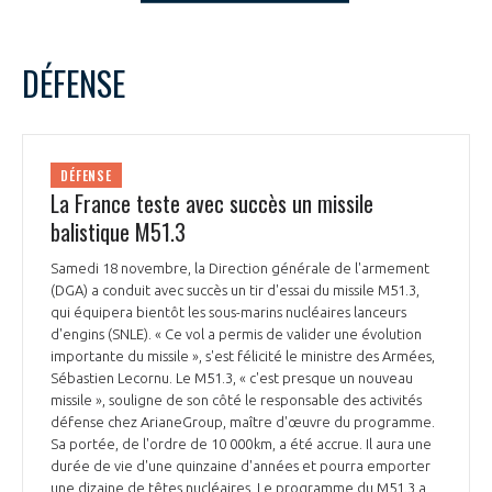
LE GIFAS
NON
OUI
t
Rejoignez une filière d’excellence et développez
novembre
2023
Mois Précédent
Mois 
DÉFENSE
 à
votre réseau au sein d’un écosystème intégré et
L
M
M
J
V
S
D
PRÉSENTATION
cohérent
1
2
3
4
5
6
7
8
9
10
11
12
NOTRE VISION
DÉFENSE
ORGANISATION
13
14
15
16
17
18
19
La France teste avec succès un missile
20
21
22
23
24
25
26
balistique M51.3
NOS MISSIONS
LE CONSEIL DU GIFAS
27
28
29
30
FONCTIONNEMENT
Samedi 18 novembre, la Direction générale de l'armement
(DGA) a conduit avec succès un tir d'essai du missile M51.3,
NOTRE HISTOIRE
L’ÉQUIPE DU GIFAS
qui équipera bientôt les sous-marins nucléaires lanceurs
GEADS
ACCOMPAGNEMENT DE NOS ADHÉRENTS
d'engins (SNLE). « Ce vol a permis de valider une évolution
importante du missile », s'est félicité le ministre des Armées,
NOS RÉSEAUX À L'INTERNATIONAL
Sébastien Lecornu. Le M51.3, « c'est presque un nouveau
COMITÉ AERO PME
LES PROGRAMMES DU GIFAS
LA MÉDIATION
missile », souligne de son côté le responsable des activités
défense chez ArianeGroup, maître d'œuvre du programme.
Découvrez les avantages d'adhérer au GIFAS.
STARTAIR
Sa portée, de l'ordre de 10 000 km, a été accrue. Il aura une
UN ÉCOSYSTÈME INTÉGRÉ ET COHÉRENT
LA MÉDIATION DANS LA FILIÈRE AÉRONAUTIQUE ET SPATIALE
Rencontres, salons, données sectorielles,
durée de vie d'une quinzaine d'années et pourra emporter
LE SALON DU BOURGET
une dizaine de têtes nucléaires. Le programme du M51.3 a