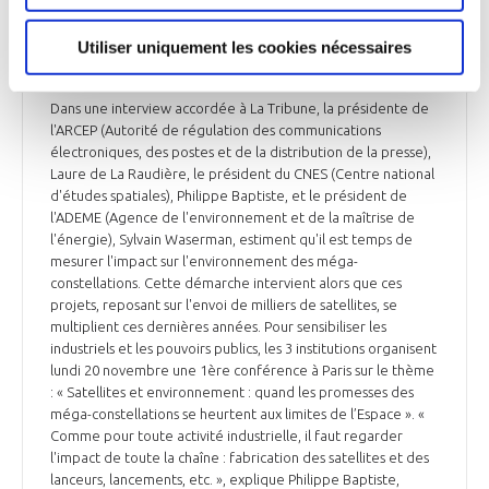
ESPACE
L’ADEME, l’ARCEP et le CNES font front commun
Utiliser uniquement les cookies nécessaires
pour une régulation de l’orbite basse
Dans une interview accordée à La Tribune, la présidente de
l'ARCEP (Autorité de régulation des communications
électroniques, des postes et de la distribution de la presse),
Laure de La Raudière, le président du CNES (Centre national
d'études spatiales), Philippe Baptiste, et le président de
l'ADEME (Agence de l'environnement et de la maîtrise de
l'énergie), Sylvain Waserman, estiment qu'il est temps de
mesurer l'impact sur l'environnement des méga-
constellations. Cette démarche intervient alors que ces
projets, reposant sur l'envoi de milliers de satellites, se
multiplient ces dernières années. Pour sensibiliser les
industriels et les pouvoirs publics, les 3 institutions organisent
lundi 20 novembre une 1ère conférence à Paris sur le thème
: « Satellites et environnement : quand les promesses des
méga-constellations se heurtent aux limites de l’Espace ». «
Comme pour toute activité industrielle, il faut regarder
l'impact de toute la chaîne : fabrication des satellites et des
lanceurs, lancements, etc. », explique Philippe Baptiste,