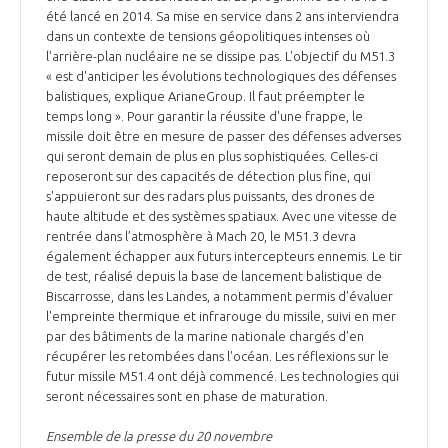
programmes ...
COMMISSIONS ET COMITÉS
été lancé en 2014. Sa mise en service dans 2 ans interviendra
POURQUOI DEVENIR MEMBRE ?
L'OBSERVATOIRE
LE MÉDIATEUR DE LA FILIÈRE AÉRONAUTIQUE ET SPATIALE
dans un contexte de tensions géopolitiques intenses où
l'arrière-plan nucléaire ne se dissipe pas. L'objectif du M51.3
DEMANDE D’ADHÉSION
« est d'anticiper les évolutions technologiques des défenses
MÉDIATION ET CHARTE D’ENGAGEMENT SUR LES RELATIONS ENTRE
balistiques, explique ArianeGroup. Il faut préempter le
CLIENTS ET FOURNISSEURS
temps long ». Pour garantir la réussite d'une frappe, le
CHIFFRES CLÉS
missile doit être en mesure de passer des défenses adverses
qui seront demain de plus en plus sophistiquées. Celles-ci
LA MÉDIATION AU-DELÀ DE LA FILIÈRE AÉRONAUTIQUE ET SPATIALE
reposeront sur des capacités de détection plus fine, qui
LES ENJEUX
s'appuieront sur des radars plus puissants, des drones de
haute altitude et des systèmes spatiaux. Avec une vitesse de
PRENDRE CONTACT AVEC LE MÉDIATEUR DE LA FILIÈRE
rentrée dans l’atmosphère à Mach 20, le M51.3 devra
COMPÉTITIVITÉ
LES PUBLICATIONS
également échapper aux futurs intercepteurs ennemis. Le tir
de test, réalisé depuis la base de lancement balistique de
Biscarrosse, dans les Landes, a notamment permis d'évaluer
EMPLOI & FORMATION
DOCUMENTS & BROCHURES
l'empreinte thermique et infrarouge du missile, suivi en mer
par des bâtiments de la marine nationale chargés d'en
récupérer les retombées dans l'océan. Les réflexions sur le
ENVIRONNEMENT
RAPPORTS D'ACTIVITÉS
futur missile M51.4 ont déjà commencé. Les technologies qui
seront nécessaires sont en phase de maturation.
INNOVATION
Ensemble de la presse du 20 novembre