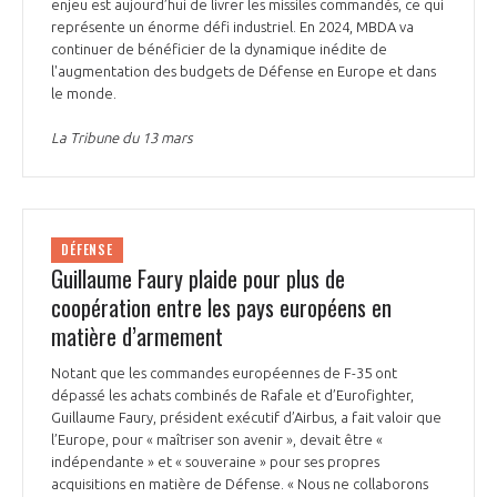
programmes ...
enjeu est aujourd’hui de livrer les missiles commandés, ce qui
COMMISSIONS ET COMITÉS
POURQUOI DEVENIR MEMBRE ?
représente un énorme défi industriel. En 2024, MBDA va
L'OBSERVATOIRE
LE MÉDIATEUR DE LA FILIÈRE AÉRONAUTIQUE ET SPATIALE
continuer de bénéficier de la dynamique inédite de
DEMANDE D’ADHÉSION
l'augmentation des budgets de Défense en Europe et dans
le monde.
MÉDIATION ET CHARTE D’ENGAGEMENT SUR LES RELATIONS ENTRE
CLIENTS ET FOURNISSEURS
CHIFFRES CLÉS
La Tribune du 13 mars
LA MÉDIATION AU-DELÀ DE LA FILIÈRE AÉRONAUTIQUE ET SPATIALE
LES ENJEUX
PRENDRE CONTACT AVEC LE MÉDIATEUR DE LA FILIÈRE
DÉFENSE
Guillaume Faury plaide pour plus de
COMPÉTITIVITÉ
LES PUBLICATIONS
coopération entre les pays européens en
matière d’armement
EMPLOI & FORMATION
DOCUMENTS & BROCHURES
Notant que les commandes européennes de F-35 ont
dépassé les achats combinés de Rafale et d’Eurofighter,
ENVIRONNEMENT
RAPPORTS D'ACTIVITÉS
Guillaume Faury, président exécutif d’Airbus, a fait valoir que
l’Europe, pour « maîtriser son avenir », devait être «
INNOVATION
indépendante » et « souveraine » pour ses propres
acquisitions en matière de Défense. « Nous ne collaborons