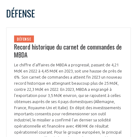
LE GIFAS
NON
OUI
mars
2024
Mois Précédent
Mois 
t
DÉFENSE
Rejoignez une filière d’excellence et développez
L
M
M
J
V
S
D
 à
votre réseau au sein d’un écosystème intégré et
1
2
3
PRÉSENTATION
cohérent
4
5
6
7
8
9
10
DÉFENSE
11
12
13
14
15
16
17
Record historique du carnet de commandes de
NOTRE VISION
ORGANISATION
18
19
20
21
22
23
24
MBDA
25
26
27
28
29
30
31
NOS MISSIONS
Le chiffre d'affaires de MBDA a progressé, passant de 4,21
LE CONSEIL DU GIFAS
FONCTIONNEMENT
Md€ en 2022 à 4,45 Md€ en 2023, soit une hausse de près de
6%. Son carnet de commandes a atteint fin 2023 un nouveau
NOTRE HISTOIRE
record historique en atteignant beaucoup plus de 25 Md€,
L’ÉQUIPE DU GIFAS
GEADS
contre 22,3 Md€ en 2022. En 2023, MBDA a engrangé à
ACCOMPAGNEMENT DE NOS ADHÉRENTS
l'exportation pour 3,5 Md€ environ, qui se rajoutent à celles
obtenues auprès de ses 4 pays domestiques (Allemagne,
NOS RÉSEAUX À L'INTERNATIONAL
COMITÉ AERO PME
France, Royaume-Uni et Italie). En dépit des investissements
LES PROGRAMMES DU GIFAS
LA MÉDIATION
importants consentis pour redimensionner son outil
industriel, le missilier a confirmé l'an dernier sa solidité
Découvrez les avantages d'adhérer au GIFAS.
STARTAIR
UN ÉCOSYSTÈME INTÉGRÉ ET COHÉRENT
opérationnelle et financière avec 498 M€ de résultat
LA MÉDIATION DANS LA FILIÈRE AÉRONAUTIQUE ET SPATIALE
Rencontres, salons, données sectorielles,
LE SALON DU BOURGET
opérationnel courant. Pour le groupe européen, le principal