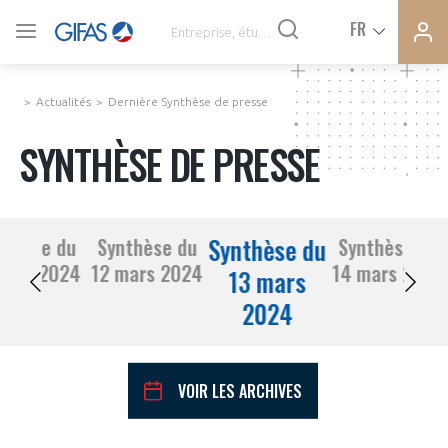
Ferme
Ferme
FR
VOUS ÊTES ADHÉRENTS
la
la
modal
modal
memb
memb
Actualités
Dernière Synthèse de presse
ACTUALITÉS
SYNTHÈSE DE PRESSE
À LA UNE
Synthèse du
nthèse du
Synthèse du
Synthèse du
DEMANDE D’ADHÉSION
11 mars 2024
12 mars 2024
14 mars 2024
SYNTHÈSE DE PRESSE
13 mars
2024
CONNEXION
AGENDA
Avez-vous un statut de droit français ?
VOIR LES ARCHIVES
PAS ENCORE ADHÉRENT ?
COMMUNIQUÉS DE PRESSE
VOUS ÊTES UN PROFESSIONNEL DE LA FILIÈRE ?