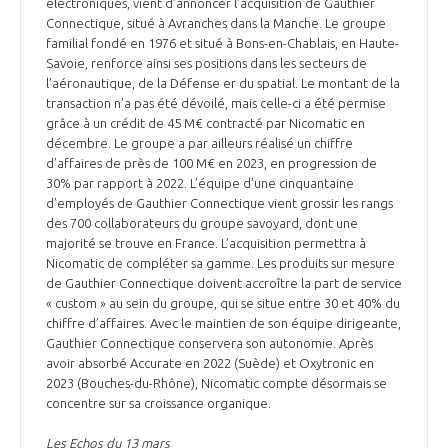
électroniques, vient d’annoncer l’acquisition de Gauthier
Connectique, situé à Avranches dans la Manche. Le groupe
familial fondé en 1976 et situé à Bons-en-Chablais, en Haute-
Savoie, renforce ainsi ses positions dans les secteurs de
l’aéronautique, de la Défense er du spatial. Le montant de la
transaction n’a pas été dévoilé, mais celle-ci a été permise
grâce à un crédit de 45 M€ contracté par Nicomatic en
décembre. Le groupe a par ailleurs réalisé un chiffre
d’affaires de près de 100 M€ en 2023, en progression de
30% par rapport à 2022. L’équipe d’une cinquantaine
d’employés de Gauthier Connectique vient grossir les rangs
des 700 collaborateurs du groupe savoyard, dont une
majorité se trouve en France. L’acquisition permettra à
Nicomatic de compléter sa gamme. Les produits sur mesure
de Gauthier Connectique doivent accroître la part de service
« custom » au sein du groupe, qui se situe entre 30 et 40% du
chiffre d’affaires. Avec le maintien de son équipe dirigeante,
Gauthier Connectique conservera son autonomie. Après
avoir absorbé Accurate en 2022 (Suède) et Oxytronic en
2023 (Bouches-du-Rhône), Nicomatic compte désormais se
concentre sur sa croissance organique.
Les Echos du 13 mars