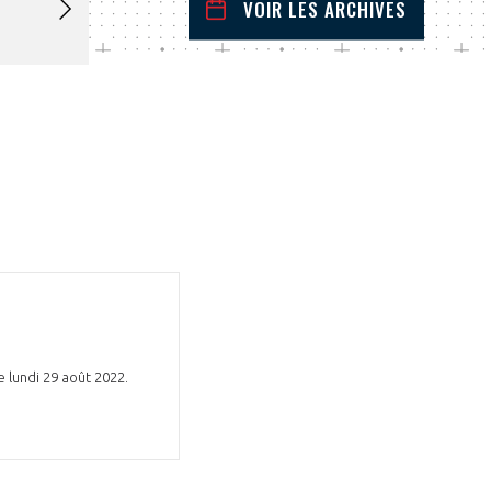
VOIR LES ARCHIVES
juillet
2022
 Précédent
Mois Suivant
L
M
M
J
V
S
D
1
2
3
4
5
6
7
8
9
10
11
12
13
14
15
16
17
18
19
20
21
22
23
24
25
26
27
28
29
30
31
 lundi 29 août 2022.