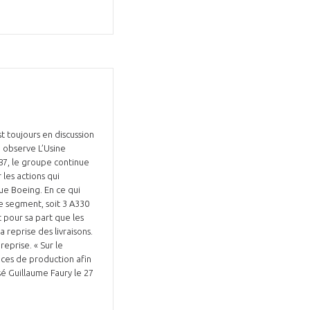
t toujours en discussion
, observe L’Usine
87, le groupe continue
 les actions qui
que Boeing. En ce qui
le segment, soit 3 A330
 pour sa part que les
 reprise des livraisons.
reprise. « Sur le
nces de production afin
sé Guillaume Faury le 27