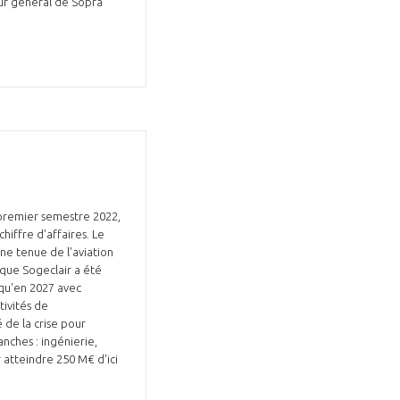
eur général de Sopra
GIFAS. Rencontres, salons,
rogrammes ...
e premier semestre 2022,
ÉSION
hiffre d'affaires. Le
ne tenue de l'aviation
 que Sogeclair a été
squ'en 2027 avec
tivités de
 de la crise pour
anches : ingénierie,
 atteindre 250 M€ d'ici