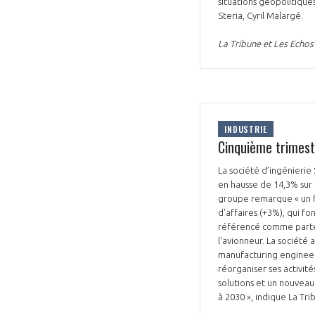
situations géopolitique
Steria, Cyril Malargé.
CONNEXION
La Tribune et Les Echos 
INDUSTRIE
Cinquième trimestr
La société d’ingénierie
en hausse de 14,3% sur 
groupe remarque « un fo
d'affaires (+3%), qui f
référencé comme partena
l'avionneur. La société
manufacturing engineeri
réorganiser ses activités
solutions et un nouveau
à 2030 », indique La Tr