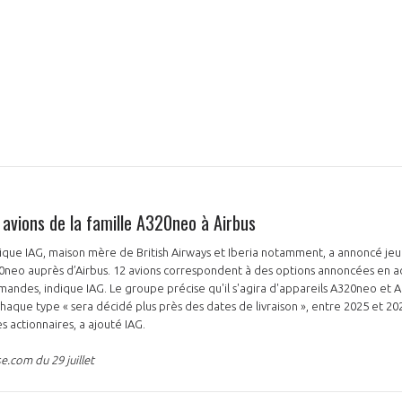
vions de la famille A320neo à Airbus
nique IAG, maison mère de British Airways et Iberia notamment, a annoncé j
20neo auprès d’Airbus. 12 avions correspondent à des options annoncées en a
andes, indique IAG. Le groupe précise qu'il s'agira d'appareils A320neo et 
haque type « sera décidé plus près des dates de livraison », entre 2025 et 
s actionnaires, a ajouté IAG.
e.com du 29 juillet