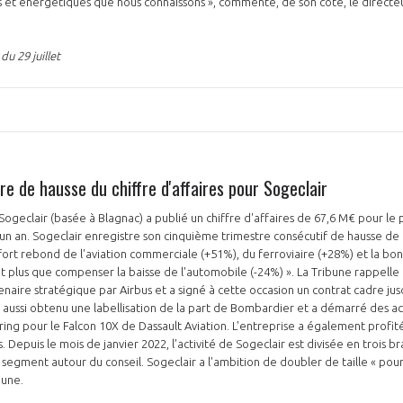
s et énergétiques que nous connaissons », commente, de son côté, le direct
du 29 juillet
NON
OUI
Découvrez les avantages d'adhérer au 
e de hausse du chiffre d'affaires pour Sogeclair
données sectorielles, p
 Sogeclair (basée à Blagnac) a publié un chiffre d'affaires de 67,6 M€ pour l
DEMANDE D’ADH
un an. Sogeclair enregistre son cinquième trimestre consécutif de hausse de c
rt rebond de l'aviation commerciale (+51%), du ferroviaire (+28%) et la bon
ont plus que compenser la baisse de l'automobile (-24%) ». La Tribune rappelle
ire stratégique par Airbus et a signé à cette occasion un contrat cadre ju
 a aussi obtenu une labellisation de la part de Bombardier et a démarré des ac
ng pour le Falcon 10X de Dassault Aviation. L'entreprise a également profité
. Depuis le mois de janvier 2022, l'activité de Sogeclair est divisée en trois br
 segment autour du conseil. Sogeclair a l'ambition de doubler de taille « pour
ibune.