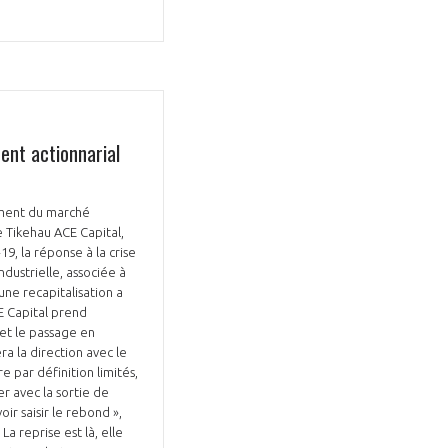
ent actionnarial
lement du marché
 Tikehau ACE Capital,
19, la réponse à la crise
ndustrielle, associée à
ne recapitalisation a
E Capital prend
 et le passage en
ra la direction avec le
 par définition limités,
r avec la sortie de
ir saisir le rebond »,
a reprise est là, elle