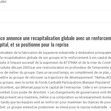
illet
ce annonce une recapitalisation globale avec un renforcem
ital, et se positionne pour la reprise
écialiste de la fabrication de tuyauterie industrielle à destination principa
a recapitalisation globale de son groupe et le renforcement à son capital de
Suite à l’impact successif de la suspension du B737MAX et de la crise du Covid-
t traduite dès juin 2020 par une restructuration en profondeur de l’empreinte i
œur de métier du groupe. Dans un second temps, en complément de ce plan, u
rmettre au groupe de retrouver sa trajectoire de développement. Tikehau AC
u groupe, avec la sortie du fonds Garibaldi Participations (Banque Populaire)
olcombet, qui détenait jusqu'ici le capital de l'entreprise. Celle-ci en conserve
ombet à son poste de direction. « Les changements de gouvernance vont être
éjà présent sera maintenu, même si sa composition va nécessairement évolue
, tandis que les équipes vont se renforcer pour maximiser les chances de pouvo
t. Le groupe entend se positionner au mieux pour la reprise industrielle : « L