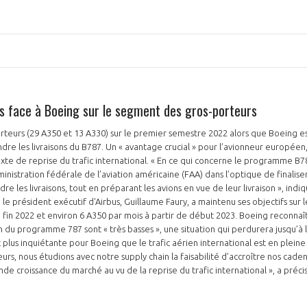
us face à Boeing sur le segment des gros-porteurs
porteurs (29 A350 et 13 A330) sur le premier semestre 2022 alors que Boeing es
dre les livraisons du B787. Un « avantage crucial » pour l’avionneur européen
xte de reprise du trafic international. « En ce qui concerne le programme B7
inistration fédérale de l’aviation américaine (FAA) dans l’optique de finaliser
 les livraisons, tout en préparant les avions en vue de leur livraison », indi
le président exécutif d'Airbus, Guillaume Faury, a maintenu ses objectifs sur 
a fin 2022 et environ 6 A350 par mois à partir de début 2023. Boeing reconnaît
du programme 787 sont « très basses », une situation qui perdurera jusqu’à la
t plus inquiétante pour Boeing que le trafic aérien international est en pleine 
rs, nous étudions avec notre supply chain la faisabilité d’accroître nos cade
e croissance du marché au vu de la reprise du trafic international », a préci