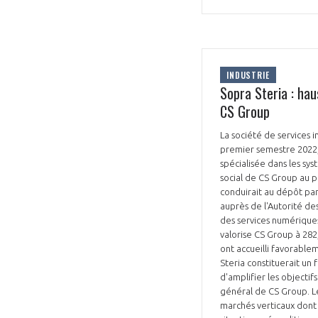
INDUSTRIE
Sopra Steria : ha
CS Group
VOUS ÊTES
La société de services 
ADHÉRENTS
premier semestre 2022, 
spécialisée dans les sy
social de CS Group au pr
Développez votre activité à l’étra
conduirait au dépôt par
pérennité de votre entreprise à
auprès de l'Autorité de
des services numériques 
valorise CS Group à 282
ont accueilli favorabl
Steria constituerait un
d'amplifier les objectif
général de CS Group. L
marchés verticaux dont 