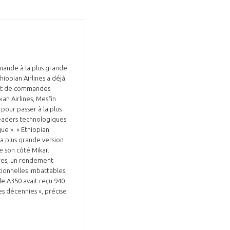
mmande à la plus grande
hiopian Airlines a déjà
rnet de commandes
an Airlines, Mesfin
pour passer à la plus
 leaders technologiques
ue ». « Ethiopian
 la plus grande version
e son côté Mikail
ires, un rendement
tionnelles imbattables,
ille A350 avait reçu 940
es décennies », précise