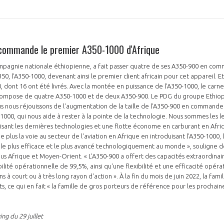
s commande le premier A350-1000 d'Afrique
compagnie nationale éthiopienne, a fait passer quatre de ses A350-900 en co
350, l'A350-1000, devenant ainsi le premier client africain pour cet appareil. Et
dont 16 ont été livrés. Avec la montée en puissance de l'A350-1000, le ca
 compose de quatre A350-1000 et de deux A350-900. Le PDG du groupe Ethiopi
us nous réjouissons de l'augmentation de la taille de l'A350-900 en commande 
-1000, qui nous aide à rester à la pointe de la technologie. Nous sommes les
isant les dernières technologies et une flotte économe en carburant en Afriq
de plus la voie au secteur de l'aviation en Afrique en introduisant l'A350-1000,
 le plus efficace et le plus avancé technologiquement au monde », souligne d
bus Afrique et Moyen-Orient. « L'A350-900 a offert des capacités extraordina
lité opérationnelle de 99,5%, ainsi qu'une flexibilité et une efficacité opéra
ns à court ou à très long rayon d'action ». À la fin du mois de juin 2022, la fam
, ce qui en fait « la famille de gros porteurs de référence pour les prochain
ing du 29 juillet