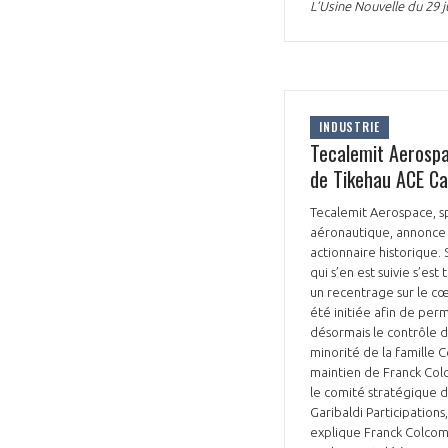
L’Usine Nouvelle du 29 ju
INDUSTRIE
Tecalemit Aerospa
de Tikehau ACE Cap
Tecalemit Aerospace, sp
aéronautique, annonce l
actionnaire historique. 
qui s’en est suivie s’es
un recentrage sur le c
été initiée afin de pe
désormais le contrôle d
minorité de la famille C
maintien de Franck Colc
le comité stratégique d
Garibaldi Participations
explique Franck Colcombe