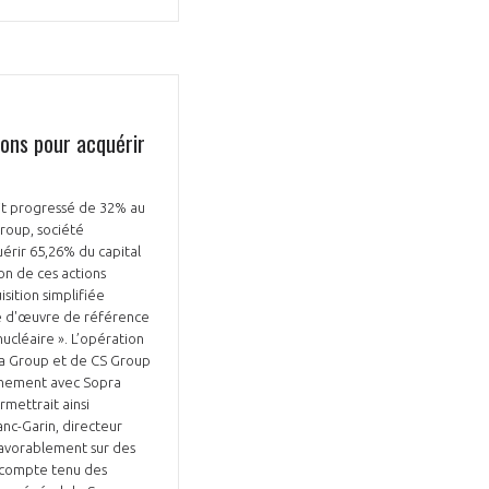
ions pour acquérir
Fermer
la
ÉRENT ?
modale
Fermer
vait progressé de 32% au
membre
la
EL DE LA FILIÈRE ?
Group, société
modale
membre
uérir 65,26% du capital
ion de ces actions
ce et développez votre
Apportez votre savoir-faire à la
sition simplifiée
 intégré et cohérent
défense de vos
tre d'œuvre de référence
nucléaire ». L’opération
ria Group et de CS Group
ochement avec Sopra
mettrait ainsi
lanc-Garin, directeur
favorablement sur des
r compte tenu des