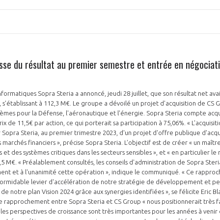
usse du résultat au premier semestre et entrée en négociat
PAS ENCORE ADH
informatiques Sopra Steria a annoncé, jeudi 28 juillet, que son résultat net a
VOUS ÊTES UN PROFESSIONN
s’établissant à 112,3 M€. Le groupe a dévoilé un projet d'acquisition de CS 
stèmes pour la Défense, l'aéronautique et l'énergie. Sopra Steria compte acq
ix de 11,5€ par action, ce qui porterait sa participation à 75,06%. « L'acquisit
nger et assurez la
Rejoignez une filière d’excellen
 Sopra Steria, au premier trimestre 2023, d'un projet d'offre publique d'acqui
 l’international
réseau au sein d’un écosystème
s marchés financiers », précise Sopra Steria. L’objectif est de créer « un maî
et des systèmes critiques dans les secteurs sensibles », et « en particulier le 
DEMANDE D’ADHÉSION
,5 M€. « Préalablement consultés, les conseils d'administration de Sopra Ste
ement et à l'unanimité cette opération », indique le communiqué. « Ce rappr
 formidable levier d'accélération de notre stratégie de développement et per
s de notre plan Vision 2024 grâce aux synergies identifiées », se félicite Eric B
e rapprochement entre Sopra Steria et CS Group « nous positionnerait très 
les perspectives de croissance sont très importantes pour les années à veni
Avez-vous un statut de droit français ?