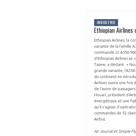
INDUSTRIE
Ethiopian Airline
Ethiopian Airlines, la 
variante de la famille A
commandé 22 A350-900, 
d'Ethiopian Airlines se
Tasew, a déclaré : « No
grande variante, l'A350
du continent en introdu
Airlines ouvre une fois 
de l'avion de passagers
Houari, président d'Air
énergétique et une fiabi
qu'il s'agisse d'opératio
commandes de 52 clients
Airbus.
Air Journal et Simple Fly