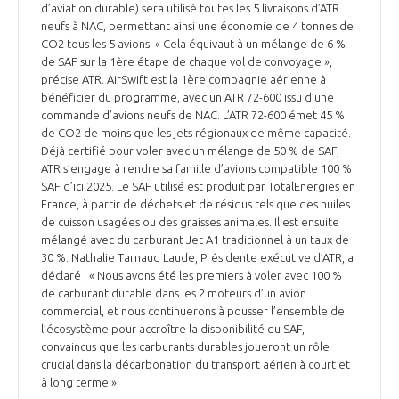
d’aviation durable) sera utilisé toutes les 5 livraisons d’ATR
neufs à NAC, permettant ainsi une économie de 4 tonnes de
CO2 tous les 5 avions. « Cela équivaut à un mélange de 6 %
de SAF sur la 1ère étape de chaque vol de convoyage »,
précise ATR. AirSwift est la 1ère compagnie aérienne à
bénéficier du programme, avec un ATR 72-600 issu d’une
commande d’avions neufs de NAC. L’ATR 72-600 émet 45 %
de CO2 de moins que les jets régionaux de même capacité.
Déjà certifié pour voler avec un mélange de 50 % de SAF,
ATR s’engage à rendre sa famille d’avions compatible 100 %
SAF d’ici 2025. Le SAF utilisé est produit par TotalEnergies en
France, à partir de déchets et de résidus tels que des huiles
de cuisson usagées ou des graisses animales. Il est ensuite
mélangé avec du carburant Jet A1 traditionnel à un taux de
30 %. Nathalie Tarnaud Laude, Présidente exécutive d’ATR, a
déclaré : « Nous avons été les premiers à voler avec 100 %
de carburant durable dans les 2 moteurs d’un avion
commercial, et nous continuerons à pousser l’ensemble de
l’écosystème pour accroître la disponibilité du SAF,
convaincus que les carburants durables joueront un rôle
crucial dans la décarbonation du transport aérien à court et
à long terme ».