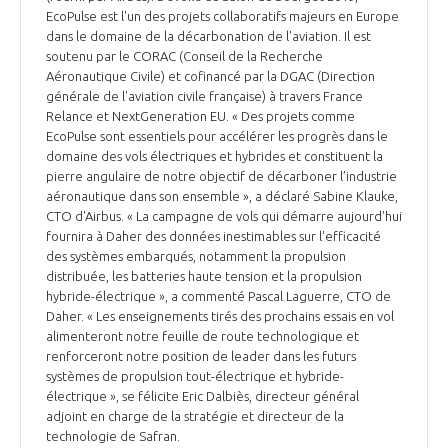
programmes ...
COMMISSIONS ET COMITÉS
EcoPulse est l'un des projets collaboratifs majeurs en Europe
POURQUOI DEVENIR MEMBRE ?
L'OBSERVATOIRE
LE MÉDIATEUR DE LA FILIÈRE AÉRONAUTIQUE ET SPATIALE
dans le domaine de la décarbonation de l'aviation. Il est
soutenu par le CORAC (Conseil de la Recherche
DEMANDE D’ADHÉSION
Aéronautique Civile) et cofinancé par la DGAC (Direction
MÉDIATION ET CHARTE D’ENGAGEMENT SUR LES RELATIONS ENTRE
générale de l'aviation civile française) à travers France
CLIENTS ET FOURNISSEURS
Relance et NextGeneration EU. « Des projets comme
CHIFFRES CLÉS
EcoPulse sont essentiels pour accélérer les progrès dans le
domaine des vols électriques et hybrides et constituent la
LA MÉDIATION AU-DELÀ DE LA FILIÈRE AÉRONAUTIQUE ET SPATIALE
pierre angulaire de notre objectif de décarboner l’industrie
LES ENJEUX
aéronautique dans son ensemble », a déclaré Sabine Klauke,
CTO d'Airbus. « La campagne de vols qui démarre aujourd'hui
PRENDRE CONTACT AVEC LE MÉDIATEUR DE LA FILIÈRE
fournira à Daher des données inestimables sur l'efficacité
COMPÉTITIVITÉ
LES PUBLICATIONS
des systèmes embarqués, notamment la propulsion
distribuée, les batteries haute tension et la propulsion
hybride-électrique », a commenté Pascal Laguerre, CTO de
EMPLOI & FORMATION
DOCUMENTS & BROCHURES
Daher. « Les enseignements tirés des prochains essais en vol
alimenteront notre feuille de route technologique et
renforceront notre position de leader dans les futurs
ENVIRONNEMENT
RAPPORTS D'ACTIVITÉS
systèmes de propulsion tout-électrique et hybride-
électrique », se félicite Eric Dalbiès, directeur général
INNOVATION
adjoint en charge de la stratégie et directeur de la
technologie de Safran.