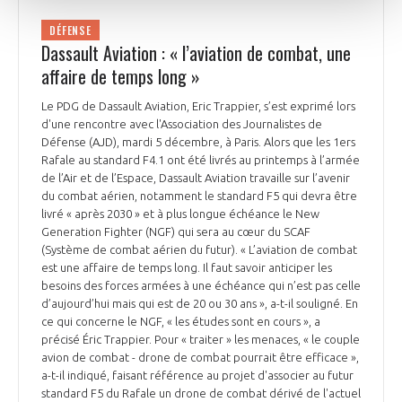
DÉFENSE
Dassault Aviation : « l’aviation de combat, une
affaire de temps long »
Le PDG de Dassault Aviation, Eric Trappier, s’est exprimé lors
d'une rencontre avec l'Association des Journalistes de
Défense (AJD), mardi 5 décembre, à Paris. Alors que les 1ers
Rafale au standard F4.1 ont été livrés au printemps à l’armée
de l’Air et de l’Espace, Dassault Aviation travaille sur l’avenir
du combat aérien, notamment le standard F5 qui devra être
livré « après 2030 » et à plus longue échéance le New
Generation Fighter (NGF) qui sera au cœur du SCAF
(Système de combat aérien du futur). « L’aviation de combat
est une affaire de temps long. Il faut savoir anticiper les
besoins des forces armées à une échéance qui n’est pas celle
d’aujourd’hui mais qui est de 20 ou 30 ans », a-t-il souligné. En
ce qui concerne le NGF, « les études sont en cours », a
précisé Éric Trappier. Pour « traiter » les menaces, « le couple
avion de combat - drone de combat pourrait être efficace »,
a-t-il indiqué, faisant référence au projet d'associer au futur
standard F5 du Rafale un drone de combat dérivé de l'actuel