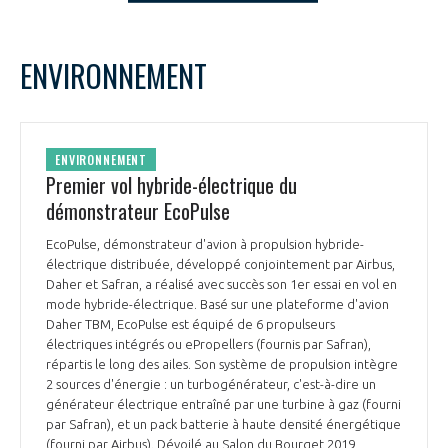
LE GIFAS
NON
OUI
t
Rejoignez une filière d’excellence et développez
decembre
2023
Mois Précédent
Mois 
ENVIRONNEMENT
 à
votre réseau au sein d’un écosystème intégré et
L
M
M
J
V
S
D
PRÉSENTATION
cohérent
1
2
3
4
5
6
7
8
9
10
NOTRE VISION
ENVIRONNEMENT
ORGANISATION
11
12
13
14
15
16
17
Premier vol hybride-électrique du
18
19
20
21
22
23
24
démonstrateur EcoPulse
NOS MISSIONS
LE CONSEIL DU GIFAS
25
26
27
28
29
30
31
FONCTIONNEMENT
EcoPulse, démonstrateur d'avion à propulsion hybride-
électrique distribuée, développé conjointement par Airbus,
NOTRE HISTOIRE
L’ÉQUIPE DU GIFAS
Daher et Safran, a réalisé avec succès son 1er essai en vol en
GEADS
ACCOMPAGNEMENT DE NOS ADHÉRENTS
mode hybride-électrique. Basé sur une plateforme d'avion
Daher TBM, EcoPulse est équipé de 6 propulseurs
NOS RÉSEAUX À L'INTERNATIONAL
électriques intégrés ou ePropellers (fournis par Safran),
COMITÉ AERO PME
LES PROGRAMMES DU GIFAS
LA MÉDIATION
répartis le long des ailes. Son système de propulsion intègre
2 sources d'énergie : un turbogénérateur, c'est-à-dire un
Découvrez les avantages d'adhérer au GIFAS.
STARTAIR
générateur électrique entraîné par une turbine à gaz (fourni
UN ÉCOSYSTÈME INTÉGRÉ ET COHÉRENT
LA MÉDIATION DANS LA FILIÈRE AÉRONAUTIQUE ET SPATIALE
Rencontres, salons, données sectorielles,
par Safran), et un pack batterie à haute densité énergétique
LE SALON DU BOURGET
(fourni par Airbus). Dévoilé au Salon du Bourget 2019,