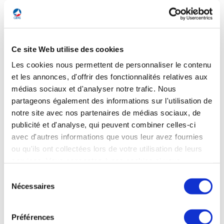
DÉFENSE
Ce site Web utilise des cookies
Les cookies nous permettent de personnaliser le contenu
et les annonces, d'offrir des fonctionnalités relatives aux
médias sociaux et d'analyser notre trafic. Nous
DÉFENSE
partageons également des informations sur l'utilisation de
Entretien avec Eric Trappier sur BFM Business
notre site avec nos partenaires de médias sociaux, de
publicité et d'analyse, qui peuvent combiner celles-ci
Éric Trappier, PDG de Dassault Aviation et Président de
l’UIMM, était l’invité, mardi 5 décembre, de « La Grande
avec d'autres informations que vous leur avez fournies
Interview » sur Good Evening Business (BFM Business). Le
ou qu'ils ont collectées lors de votre utilisation de leurs
dirigeant a notamment évoqué les excellentes perspectives
services. Vous consentez à nos cookies si vous
pour le Rafale. Ce ne sont pas les périodes d’intensification
continuez à utiliser notre site Web.
des conflits qui favorisent les prises de commandes, a-t-il
Sélection
observé ; l’avion de combat est un équipement de dissuasion
Nécessaires
du
: il « sert la Défense des pays. Les pays les plus vulnérables
consentement
sont plus susceptibles d’être attaqués ». Eric Trappier
indique que Dassault Aviation est « en discussion avec les
Préférences