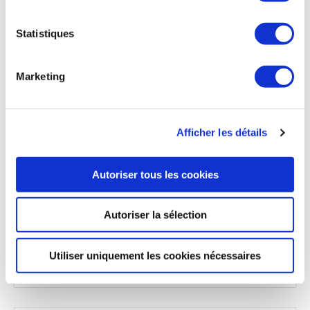
forces saoudiennes pour l’acquisition de 54 Rafale ». Avec la
Marine indienne, « la compétition a été remportée, sont en
discussion des clauses du contrat », pour l’acquisition de 26
Statistiques
avions de combat. Dassault Aviation devrait atteindre les 500
Rafale vendus d’ici la fin de l’année, avec 453 contrats signés
à ce jour (dont 261 à l’export et 192 pour l’armée française),
Marketing
auxquels s’ajouteront les 42 commandes supplémentaires
prévues par la LPM, et l’entrée en vigueur d’une nouvelle
tranche de 18 Rafale commandés par l’Indonésie. En ce qui
concerne le SCAF, la phase d’étude d’un démonstrateur suit
Afficher les détails
son cours, sur le site de Dassault Aviation à Saint-Cloud. Le
1er vol de ce démonstrateur est prévu en 2029. Le Falcon 6X,
dont l’entrée en service commercial vient d’être annoncée, «
Autoriser tous les cookies
a déjà enregistré des commandes », se félicite Eric Trappier.
En tant que Président de l’UIMM, le dirigeant se dit « inquiet
» en ce qui concerne la compétitivité des entreprises
Autoriser la sélection
françaises et le taux d’emploi. « Il manque 25 000 emplois
pour subvenir aux besoins de l’UIMM », rappelle-t-il.
Utiliser uniquement les cookies nécessaires
BFM Business du 5 décembre