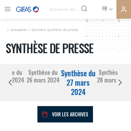
Ferme
Ferme
FR
VOUS ÊTES ADHÉRENTS
la
la
modal
modal
memb
memb
Actualités
Dernière Synthèse de presse
ACTUALITÉS
SYNTHÈSE DE PRESSE
À LA UNE
Synthèse du
nthèse du
Synthèse du
Synthèse du
DEMANDE D’ADHÉSION
25 mars 2024
26 mars 2024
28 mars 2024
SYNTHÈSE DE PRESSE
27 mars
2024
CONNEXION
AGENDA
Avez-vous un statut de droit français ?
VOIR LES ARCHIVES
PAS ENCORE ADHÉRENT ?
COMMUNIQUÉS DE PRESSE
VOUS ÊTES UN PROFESSIONNEL DE LA FILIÈRE ?