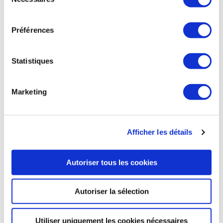
du
consentement
Préférences
ESPACE
La NASA a enregistré une accélération inédite
Statistiques
de la hausse du niveau des mers en 2023
La NASA vient d’enregistrer une augmentation majeure de la
Marketing
hausse du niveau des mers en 2023 : 7,6 millimètres. En
comparaison, le rythme moyen sur les 5 dernières années
était de 4 à 5 millimètres par an. Une partie de cette hausse
historique pourrait être liée au phénomène El Niño, mais la
Afficher les détails
tendance a des racines plus profondes et devrait se
poursuivre. Les données du projet européen Sentinel-6 de
Copernicus, opéré par Eumetsat (coopération d’agences
Autoriser tous les cookies
météorologiques spatiales européennes), ont contribué à
cette estimation de la NASA. Les mesures d’autres satellites
européens (Sentinel-3A et 3B, ERS-1, 2, Envisat et CryoSat-2)
Autoriser la sélection
ont aussi été utilisées pour comparer la hausse pour les
océans des 2 hémisphères.
Utiliser uniquement les cookies nécessaires
Le Figaro du 27 mars