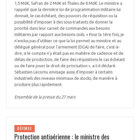
programmes ...
COMMISSIONS ET COMITÉS
1,5 Md€, Safran de 2 Md€ et Thales de 6 Md€. Le ministre a
POURQUOI DEVENIR MEMBRE ?
L'OBSERVATOIRE
rappelé que la dernière loi de programmation militaire lui
LE MÉDIATEUR DE LA FILIÈRE AÉRONAUTIQUE ET SPATIALE
donnait, le cas échéant, des pouvoirs de réquisition ou la
DEMANDE D’ADHÉSION
possibilité d'imposer à des sous-traitants de donner la
MÉDIATION ET CHARTE D’ENGAGEMENT SUR LES RELATIONS ENTRE
priorité dans leur carnet de commandes aux besoins
CLIENTS ET FOURNISSEURS
militaires par rapport aux besoins civils. « Pour la 1ère fois, je
CHIFFRES CLÉS
n'exclus pas d'utiliser ce que la loi permet au ministre et au
délégué général pour l'armement (DGA) de faire, c'est-à-
LA MÉDIATION AU-DELÀ DE LA FILIÈRE AÉRONAUTIQUE ET SPATIALE
dire, si le compte n'y était pas en matière de cadence et de
LES ENJEUX
délais de production, de faire des réquisitions le cas échéant
ou de faire jouer le droit de priorisation », a-t-il déclaré.
PRENDRE CONTACT AVEC LE MÉDIATEUR DE LA FILIÈRE
Sébastien Lecornu envisage aussi d'imposer à certains
COMPÉTITIVITÉ
industriels des niveaux minimaux de stocks, de manière à
LES PUBLICATIONS
produire plus rapidement.
EMPLOI & FORMATION
Ensemble de la presse du 27 mars
DOCUMENTS & BROCHURES
ENVIRONNEMENT
RAPPORTS D'ACTIVITÉS
DÉFENSE
INNOVATION
Protection antiaérienne : le ministre des