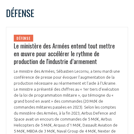
LE GIFAS
NON
OUI
mars
2024
Mois Précédent
Mois 
t
DÉFENSE
Rejoignez une filière d’excellence et développez
L
M
M
J
V
S
D
 à
votre réseau au sein d’un écosystème intégré et
1
2
3
PRÉSENTATION
cohérent
4
5
6
7
8
9
10
DÉFENSE
11
12
13
14
15
16
17
Le ministère des Armées entend tout mettre
NOTRE VISION
ORGANISATION
18
19
20
21
22
23
24
en œuvre pour accélérer le rythme de
25
26
27
28
29
30
31
production de l'industrie d’armement
NOS MISSIONS
LE CONSEIL DU GIFAS
FONCTIONNEMENT
Le ministre des Armées, Sébastien Lecornu, a tenu mardi une
conférence de presse pour évoquer l’augmentation de la
NOTRE HISTOIRE
L’ÉQUIPE DU GIFAS
production nécessaire au réarmement et l’aide à l’Ukraine.
GEADS
ACCOMPAGNEMENT DE NOS ADHÉRENTS
Le ministre a présenté des chiffres au « 1er tiers d'exécution
de la loi de programmation militaire », qui témoigne du «
NOS RÉSEAUX À L'INTERNATIONAL
grand bond en avant » des commandes (20 Md€ de
COMITÉ AERO PME
LES PROGRAMMES DU GIFAS
commandes militaires passées en 2023). Selon les comptes
LA MÉDIATION
du ministère des Armées, à la fin 2023, Airbus Defence and
Découvrez les avantages d'adhérer au GIFAS.
Space avait un encours de commandes de 5 Md€, Airbus
STARTAIR
UN ÉCOSYSTÈME INTÉGRÉ ET COHÉRENT
Helicopters de 5 Md€, Arquus d'1 Md€, Dassault Aviation de
LA MÉDIATION DANS LA FILIÈRE AÉRONAUTIQUE ET SPATIALE
Rencontres, salons, données sectorielles,
LE SALON DU BOURGET
5 Md€, MBDA de 3 Md€, Naval Group de 4 Md€, Nexter de