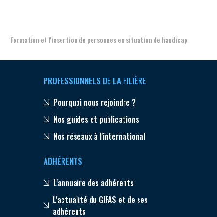
Aer
Formation et l'insertion de personnes en situation de handicap
PROFESSIONNELS DE LA FILIÈRE
Pourquoi nous rejoindre ?
Nos guides et publications
Nos réseaux à l'international
ADHÉRENTS
L'annuaire des adhérents
L'actualité du GIFAS et de ses
adhérents