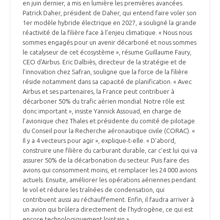
en juin dernier, a mis en lumière les premières avancées.
Patrick Daher, président de Daher, qui entend faire voler son
1er modèle hybride électrique en 2027, a souligné la grande
réactivité de la filière face à l’enjeu climatique. « Nous nous
sommes engagés pour un avenir décarboné et nous sommes
le catalyseur de cet écosystème », résume Guillaume Faury,
CEO d’Airbus. Eric Dalbiès, directeur de la stratégie et de
l’innovation chez Safran, souligne que la force de la filière
réside notamment dans sa capacité de planification. « Avec
Airbus et ses partenaires, la France peut contribuer à
décarboner 50% du trafic aérien mondial. Notre rôle est
donc important », insiste Yannick Assouad, en charge de
l’avionique chez Thales et présidente du comité de pilotage
du Conseil pour la Recherche aéronautique civile (CORAC). «
Il y a 4 vecteurs pour agir », explique-t-elle. « D’abord,
construire une filière du carburant durable, car c’est lui qui va
assurer 50% de la décarbonation du secteur. Puis faire des
avions qui consomment moins, et remplacer les 24 000 avions
actuels. Ensuite, améliorer les opérations aériennes pendant
le vol et réduire les traînées de condensation, qui
contribuent aussi au réchauffement. Enfin, il faudra arriver à
un avion qui brûlera directement de l’hydrogène, ce qui est
encore technologiquement lointain ».