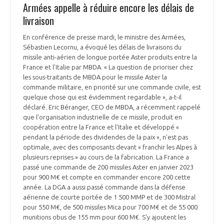
Armées appelle à réduire encore les délais de
INTERNATIONALISATION
livraison
En conférence de presse mardi, le ministre des Armées,
Sébastien Lecornu, a évoqué les délais de livraisons du
missile anti-aérien de longue portée Aster produits entre la
France et l'Italie par MBDA. « La question de prioriser chez
les sous-traitants de MBDA pour le missile Aster la
commande militaire, en priorité sur une commande civile, est
quelque chose qui est évidemment regardable », a-t-il
déclaré. Eric Béranger, CEO de MBDA, a récemment rappelé
que l’organisation industrielle de ce missile, produit en
coopération entre la France et l'Italie et développé «
pendant la période des dividendes de la paix », n'est pas
optimale, avec des composants devant « franchir les Alpes à
plusieurs reprises » au cours de la fabrication. La France a
passé une commande de 200 missiles Aster en janvier 2023
pour 900 M€ et compte en commander encore 200 cette
année. La DGA a aussi passé commande dans la défense
aérienne de courte portée de 1 500 MMP et de 300 Mistral
pour 550 M€, de 500 missiles Mica pour 700 M€ et de 55 000
munitions obus de 155 mm pour 600 M€. S'y ajoutent les