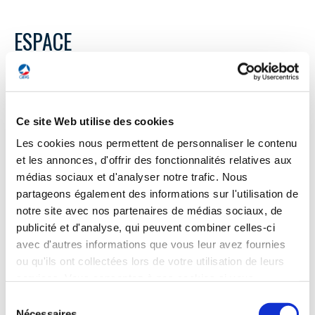
ESPACE
ESPACE
Le vol inaugural d'Ariane 6 devrait avoir lieu
Ce site Web utilise des cookies
entre fin juin et début juillet
Les cookies nous permettent de personnaliser le contenu
et les annonces, d'offrir des fonctionnalités relatives aux
Mardi 26 mars, lors de la visite du président de la République
sur le site de Kourou, en Guyane française, le lancement
médias sociaux et d'analyser notre trafic. Nous
inaugural de la fusée européenne Ariane 6 a été annoncé
partageons également des informations sur l'utilisation de
entre la fin juin et le début juillet 2024. « La fenêtre
notre site avec nos partenaires de médias sociaux, de
officielle, c’est fin juin, début juillet. On est dedans », a
publicité et d'analyse, qui peuvent combiner celles-ci
déclaré le président du CNES, Philippe Baptiste, lors d’un
avec d'autres informations que vous leur avez fournies
dialogue avec Emmanuel Macron. Le président
d'Arianespace, Stéphane Israël, a précisé que la date de ce
ou qu'ils ont collectées lors de votre utilisation de leurs
vol inaugural serait officiellement fixée en mai prochain.
services. Vous consentez à nos cookies si vous
continuez à utiliser notre site Web.
Sélection
Ensemble de la presse du 27 mars
Nécessaires