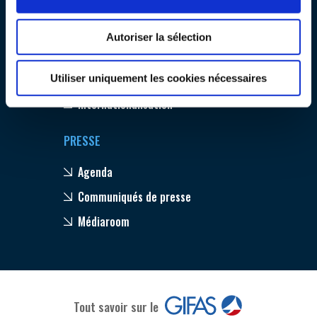
Emploi & Formation
INTERNATIONALISATION
Environnement
Autoriser la sélection
Compétitivité
Innovation
Utiliser uniquement les cookies nécessaires
Internationalisation
PRESSE
Agenda
Communiqués de presse
Médiaroom
Tout savoir sur le