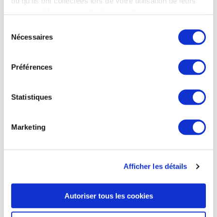
ou qu'ils ont collectées lors de votre utilisation de leurs
services. Vous consentez à nos cookies si vous
continuez à utiliser notre site Web.
Sélection
ESPACE
Nécessaires
du
Le CNES de Toulouse ouvre ses portes au
consentement
public pour la première fois
Préférences
Le 13 avril prochain, la Cité de l’espace organise plusieurs
visites du Centre spatial de Toulouse. D'autres suivront à
raison d'une fois par mois. « C’est une opportunité
Statistiques
formidable pour permettre au plus grand nombre d’accéder
aux coulisses du CNES et de comprendre la culture spatiale »,
indique Lionel Suchet, Directeur général délégué du CNES.
Marketing
L’offre est réservée aux entreprises, associations et
étudiants.
La Dépêche du Midi du 17 mars
Afficher les détails
Autoriser tous les cookies