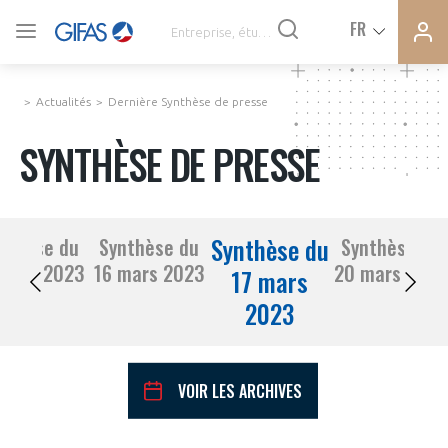
Ferme
Ferme
FR
VOUS ÊTES ADHÉRENTS
la
la
modal
modal
memb
memb
Actualités
Dernière Synthèse de presse
ACTUALITÉS
SYNTHÈSE DE PRESSE
À LA UNE
Synthèse du
nthèse du
Synthèse du
Synthèse du
DEMANDE D’ADHÉSION
15 mars 2023
16 mars 2023
20 mars 2023
SYNTHÈSE DE PRESSE
17 mars
2023
CONNEXION
AGENDA
Avez-vous un statut de droit français ?
VOIR LES ARCHIVES
PAS ENCORE ADHÉRENT ?
COMMUNIQUÉS DE PRESSE
VOUS ÊTES UN PROFESSIONNEL DE LA FILIÈRE ?