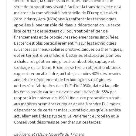
Jeudi 16 mars, la Commission européenne a dévoilé une
INTERNATIONALISATION
série de propositions, visant à faciliter la transition verte et à
maintenir la compétitivité industrielle de l’Europe. Le «Net-
Zero Industry Act» (NZIA) vise à renforcer les technologies
appelées à jouer un rôle clé dans la décarbonation. Le texte
liste certains des secteurs qui pourront bénéficier de
financements et de procédures réglementaires simplifiées.
L’accent est plus particulièrement mis sur les technologies
suivantes : panneaux solaires photovoltaïques ou thermiques,
éolien terrestre ou offshore, batteries et stockage, pompes
à chaleur et géothermie, piles à combustible, captage et
stockage du carbone. Bruxelles se fixe un objectif ambitieux:
«approcher ou atteindre, au total, au moins 40% des besoins
annuels de déploiement de technologies stratégiques
nettes zéro fabriquées dans l’UE d’ici 2030», date à laquelle
les émissions de carbone devront avoir baissé de 55% par
rapport à leur niveau de 1990. Une autre proposition a trait
aux matières premières critiques et vise à rendre l’UE moins
dépendante de certains métaux stratégiques qu’elle achète
actuellement à des pays tiers. Le Parlement européen et le
Conseil vont désormais se pencher sur ces textes.
Le Figaro et l’Usine Nouvelle du 17 mars