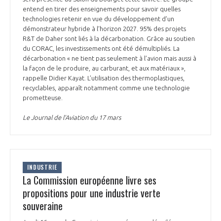
programmes ...
COMMISSIONS ET COMITÉS
entend en tirer des enseignements pour savoir quelles
POURQUOI DEVENIR MEMBRE ?
L'OBSERVATOIRE
LE MÉDIATEUR DE LA FILIÈRE AÉRONAUTIQUE ET SPATIALE
technologies retenir en vue du développement d’un
DEMANDE D’ADHÉSION
démonstrateur hybride à l’horizon 2027. 95% des projets
R&T de Daher sont liés à la décarbonation. Grâce au soutien
MÉDIATION ET CHARTE D’ENGAGEMENT SUR LES RELATIONS ENTRE
du CORAC, les investissements ont été démultipliés. La
CLIENTS ET FOURNISSEURS
CHIFFRES CLÉS
décarbonation « ne tient pas seulement à l’avion mais aussi à
la façon de le produire, au carburant, et aux matériaux »,
rappelle Didier Kayat. L’utilisation des thermoplastiques,
LA MÉDIATION AU-DELÀ DE LA FILIÈRE AÉRONAUTIQUE ET SPATIALE
recyclables, apparaît notamment comme une technologie
LES ENJEUX
prometteuse.
PRENDRE CONTACT AVEC LE MÉDIATEUR DE LA FILIÈRE
Le Journal de l’Aviation du 17 mars
COMPÉTITIVITÉ
LES PUBLICATIONS
EMPLOI & FORMATION
DOCUMENTS & BROCHURES
INDUSTRIE
La Commission européenne livre ses
ENVIRONNEMENT
RAPPORTS D'ACTIVITÉS
propositions pour une industrie verte
souveraine
INNOVATION