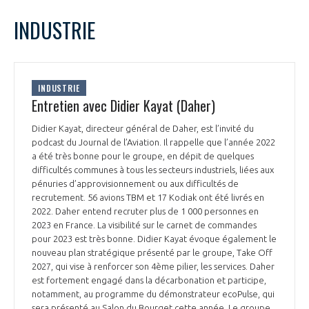
LE GIFAS
NON
OUI
mars
2023
Mois Précédent
Mois 
t
INDUSTRIE
Rejoignez une filière d’excellence et développez
L
M
M
J
V
S
D
 à
votre réseau au sein d’un écosystème intégré et
1
2
3
4
5
PRÉSENTATION
cohérent
6
7
8
9
10
11
12
INDUSTRIE
13
14
15
16
17
18
19
Entretien avec Didier Kayat (Daher)
NOTRE VISION
ORGANISATION
20
21
22
23
24
25
26
Didier Kayat, directeur général de Daher, est l’invité du
27
28
29
30
31
podcast du Journal de l’Aviation. Il rappelle que l’année 2022
NOS MISSIONS
LE CONSEIL DU GIFAS
a été très bonne pour le groupe, en dépit de quelques
FONCTIONNEMENT
difficultés communes à tous les secteurs industriels, liées aux
pénuries d’approvisionnement ou aux difficultés de
NOTRE HISTOIRE
L’ÉQUIPE DU GIFAS
recrutement. 56 avions TBM et 17 Kodiak ont été livrés en
GEADS
ACCOMPAGNEMENT DE NOS ADHÉRENTS
2022. Daher entend recruter plus de 1 000 personnes en
2023 en France. La visibilité sur le carnet de commandes
NOS RÉSEAUX À L'INTERNATIONAL
COMITÉ AERO PME
pour 2023 est très bonne. Didier Kayat évoque également le
LES PROGRAMMES DU GIFAS
LA MÉDIATION
nouveau plan stratégique présenté par le groupe, Take Off
2027, qui vise à renforcer son 4ème pilier, les services. Daher
Découvrez les avantages d'adhérer au GIFAS.
STARTAIR
est fortement engagé dans la décarbonation et participe,
UN ÉCOSYSTÈME INTÉGRÉ ET COHÉRENT
LA MÉDIATION DANS LA FILIÈRE AÉRONAUTIQUE ET SPATIALE
Rencontres, salons, données sectorielles,
notamment, au programme du démonstrateur ecoPulse, qui
LE SALON DU BOURGET
sera présenté au Salon du Bourget cette année. Le groupe