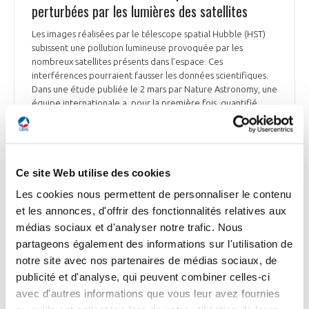
perturbées par les lumières des satellites
Les images réalisées par le télescope spatial Hubble (HST)
subissent une pollution lumineuse provoquée par les
nombreux satellites présents dans l’espace. Ces
interférences pourraient fausser les données scientifiques.
Dans une étude publiée le 2 mars par Nature Astronomy, une
équipe internationale a, pour la première fois, quantifié
cette pollution particulière pour le HST. Sur plus de 150 000
images enregistrées entre 2002 et 2021 par deux des
instruments de Hubble, 2,7% des clichés contenaient au
moins une traînée laissée par un satellite. Les chiffres
Ce site Web utilise des cookies
augmentent dans le temps, avec notamment l’arrivée des
mégaconstellations de satellites (Starlink, OneWeb). L’étude
Les cookies nous permettent de personnaliser le contenu
souligne que si les mégaconstellations croissent au rythme
et les annonces, d'offrir des fonctionnalités relatives aux
prévu, entre 60 000 et 100 000 satellites évolueront en
médias sociaux et d'analyser notre trafic. Nous
orbite basse d’ici une décennie, contre quelques milliers
aujourd’hui. La probabilité qu’un d’entre eux se trouve dans
partageons également des informations sur l'utilisation de
le champ de vision du HST se situera entre 20% et 50%.
notre site avec nos partenaires de médias sociaux, de
publicité et d'analyse, qui peuvent combiner celles-ci
Le Monde du 17 mars
avec d'autres informations que vous leur avez fournies