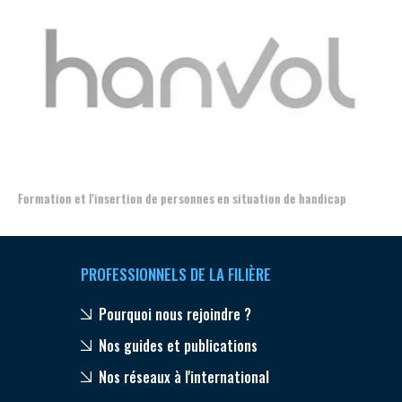
Aer
Formation et l'insertion de personnes en situation de handicap
PROFESSIONNELS DE LA FILIÈRE
Pourquoi nous rejoindre ?
Nos guides et publications
Nos réseaux à l'international