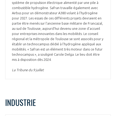
programmes ...
COMMISSIONS ET COMITÉS
système de propulsion électrique alimenté par une pile à
POURQUOI DEVENIR MEMBRE ?
L'OBSERVATOIRE
combustible hydrogène. Safran travaille également avec
LE MÉDIATEUR DE LA FILIÈRE AÉRONAUTIQUE ET SPATIALE
Airbus pour un démonstrateur A380 volant à l'hydrogène
DEMANDE D’ADHÉSION
pour 2027. Les essais de ces différents projets devraient en
MÉDIATION ET CHARTE D’ENGAGEMENT SUR LES RELATIONS ENTRE
partie être menés sur l'ancienne base militaire de Francazal,
CLIENTS ET FOURNISSEURS
au sud de Toulouse, aujourd'hui devenu une zone d'accueil
CHIFFRES CLÉS
pour entreprises innovantes dans les mobilités. Le conseil
régional et la métropole de Toulouse se sont associés pour y
LA MÉDIATION AU-DELÀ DE LA FILIÈRE AÉRONAUTIQUE ET SPATIALE
établir un technocampus dédié à l'hydrogène appliqué aux
LES ENJEUX
mobilités. « Safran est un élément très moteur dans ce futur
technocampus », a souligné Carole Delga. Le lieu doit être
PRENDRE CONTACT AVEC LE MÉDIATEUR DE LA FILIÈRE
mis à disposition dès 2024.
COMPÉTITIVITÉ
LES PUBLICATIONS
La Tribune du 9 juillet
EMPLOI & FORMATION
DOCUMENTS & BROCHURES
ENVIRONNEMENT
RAPPORTS D'ACTIVITÉS
INDUSTRIE
INNOVATION