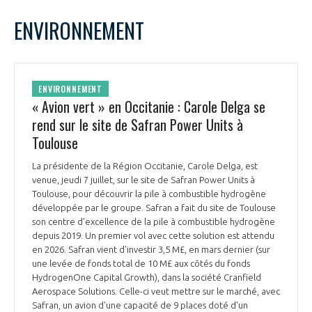
LE GIFAS
NON
OUI
juillet
2022
Mois Précédent
Mois 
t
ENVIRONNEMENT
Rejoignez une filière d’excellence et développez
L
M
M
J
V
S
D
 à
votre réseau au sein d’un écosystème intégré et
1
2
3
PRÉSENTATION
cohérent
4
5
6
7
8
9
10
ENVIRONNEMENT
11
12
13
14
15
16
17
« Avion vert » en Occitanie : Carole Delga se
NOTRE VISION
ORGANISATION
18
19
20
21
22
23
24
rend sur le site de Safran Power Units à
25
26
27
28
29
30
31
Toulouse
NOS MISSIONS
LE CONSEIL DU GIFAS
FONCTIONNEMENT
La présidente de la Région Occitanie, Carole Delga, est
venue, jeudi 7 juillet, sur le site de Safran Power Units à
NOTRE HISTOIRE
L’ÉQUIPE DU GIFAS
Toulouse, pour découvrir la pile à combustible hydrogène
GEADS
ACCOMPAGNEMENT DE NOS ADHÉRENTS
développée par le groupe. Safran a fait du site de Toulouse
son centre d'excellence de la pile à combustible hydrogène
NOS RÉSEAUX À L'INTERNATIONAL
depuis 2019. Un premier vol avec cette solution est attendu
COMITÉ AERO PME
LES PROGRAMMES DU GIFAS
en 2026. Safran vient d'investir 3,5 M£, en mars dernier (sur
LA MÉDIATION
une levée de fonds total de 10 M£ aux côtés du fonds
Découvrez les avantages d'adhérer au GIFAS.
HydrogenOne Capital Growth), dans la société Cranfield
STARTAIR
UN ÉCOSYSTÈME INTÉGRÉ ET COHÉRENT
Aerospace Solutions. Celle-ci veut mettre sur le marché, avec
LA MÉDIATION DANS LA FILIÈRE AÉRONAUTIQUE ET SPATIALE
Rencontres, salons, données sectorielles,
LE SALON DU BOURGET
Safran, un avion d'une capacité de 9 places doté d'un