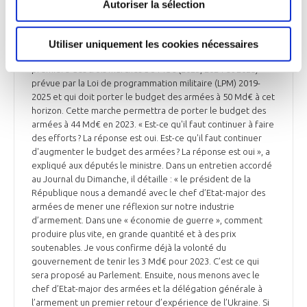
Autoriser la sélection
Le ministre des Armées, Sébastien Lecornu, a annoncé le 7
juillet lors de son audition à la commission de la Défense de
l'Assemblée nationale que « le gouvernement proposera
Utiliser uniquement les cookies nécessaires
une nouvelle marche à 3 Md€ » l'an prochain. C'est la
première des trois marches à 3 Md€ (2023, 2024 et 2025)
prévue par la Loi de programmation militaire (LPM) 2019-
2025 et qui doit porter le budget des armées à 50 Md€ à cet
horizon. Cette marche permettra de porter le budget des
armées à 44 Md€ en 2023. « Est-ce qu'il faut continuer à faire
des efforts ? La réponse est oui. Est-ce qu'il faut continuer
d'augmenter le budget des armées ? La réponse est oui », a
expliqué aux députés le ministre. Dans un entretien accordé
au Journal du Dimanche, il détaille : « le président de la
République nous a demandé avec le chef d’Etat-major des
armées de mener une réflexion sur notre industrie
d’armement. Dans une « économie de guerre », comment
produire plus vite, en grande quantité et à des prix
soutenables. Je vous confirme déjà la volonté du
gouvernement de tenir les 3 Md€ pour 2023. C’est ce qui
sera proposé au Parlement. Ensuite, nous menons avec le
chef d’Etat-major des armées et la délégation générale à
l’armement un premier retour d’expérience de l’Ukraine. Si