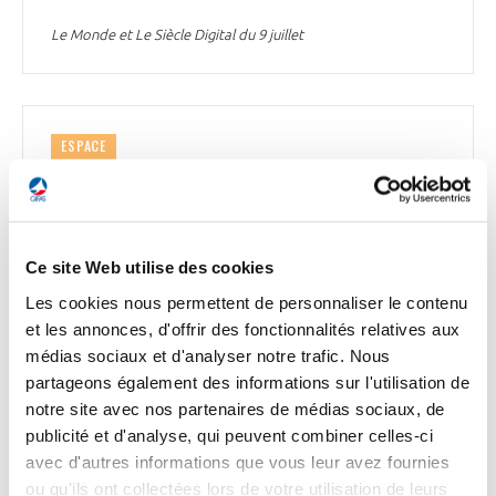
Le Monde et Le Siècle Digital du 9 juillet
ESPACE
Premières Assises du NewSpace pour
l’écosystème français
L’incubateur Station F vient d'organiser, les 7 et 8 juillet, les
premières Assises du NewSpace. L'événement a donné à voir
Ce site Web utilise des cookies
le dynamisme de cette filière. « Sur les trois dernières
Les cookies nous permettent de personnaliser le contenu
années, il y a eu en moyenne la création de 15 nouvelles
et les annonces, d'offrir des fonctionnalités relatives aux
sociétés par an », recense Murielle Lafaye, sous-directrice de
l'observatoire du spatial au CNES, qui a dévoilé une
médias sociaux et d'analyser notre trafic. Nous
cartographie de l'écosystème. Ces startups évoluent dans
partageons également des informations sur l'utilisation de
des domaines variés : les systèmes satellitaires, les
notre site avec nos partenaires de médias sociaux, de
opérations orbitales et extra-orbitales, les lanceurs et
publicité et d'analyse, qui peuvent combiner celles-ci
services associés, la logistique en orbite, les sous-systèmes
avec d'autres informations que vous leur avez fournies
de bord, etc. Les startups ont décidé d'unir leurs forces au
sein d'un collectif baptisé Alliance NewSpace France. Les
ou qu'ils ont collectées lors de votre utilisation de leurs