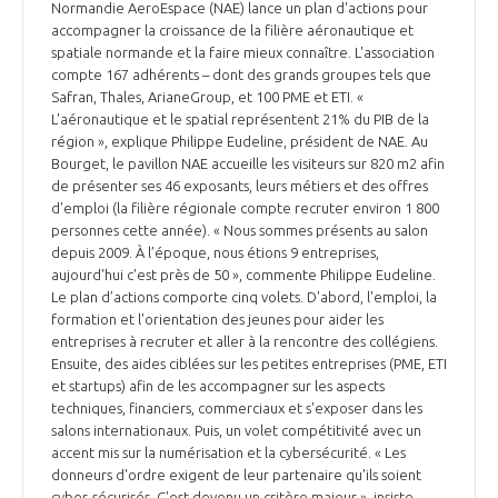
Normandie AeroEspace (NAE) lance un plan d'actions pour
accompagner la croissance de la filière aéronautique et
spatiale normande et la faire mieux connaître. L'association
compte 167 adhérents – dont des grands groupes tels que
Safran, Thales, ArianeGroup, et 100 PME et ETI. «
L'aéronautique et le spatial représentent 21% du PIB de la
région », explique Philippe Eudeline, président de NAE. Au
Bourget, le pavillon NAE accueille les visiteurs sur 820 m2 afin
de présenter ses 46 exposants, leurs métiers et des offres
d'emploi (la filière régionale compte recruter environ 1 800
personnes cette année). « Nous sommes présents au salon
depuis 2009. À l’époque, nous étions 9 entreprises,
aujourd'hui c'est près de 50 », commente Philippe Eudeline.
Le plan d’actions comporte cinq volets. D'abord, l'emploi, la
formation et l'orientation des jeunes pour aider les
entreprises à recruter et aller à la rencontre des collégiens.
Ensuite, des aides ciblées sur les petites entreprises (PME, ETI
et startups) afin de les accompagner sur les aspects
techniques, financiers, commerciaux et s'exposer dans les
salons internationaux. Puis, un volet compétitivité avec un
accent mis sur la numérisation et la cybersécurité. « Les
donneurs d'ordre exigent de leur partenaire qu'ils soient
cyber-sécurisés. C'est devenu un critère majeur », insiste