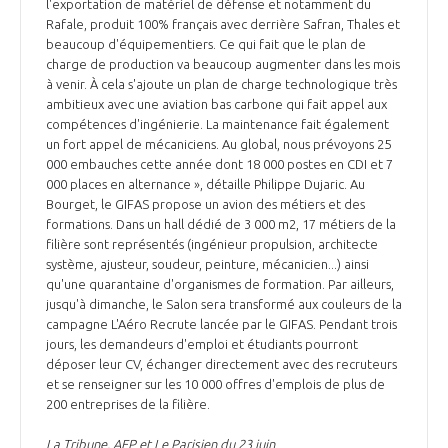
programmes ...
l'exportation de matériel de défense et notamment du
COMMISSIONS ET COMITÉS
POURQUOI DEVENIR MEMBRE ?
Rafale, produit 100% français avec derrière Safran, Thales et
L'OBSERVATOIRE
LE MÉDIATEUR DE LA FILIÈRE AÉRONAUTIQUE ET SPATIALE
beaucoup d'équipementiers. Ce qui fait que le plan de
DEMANDE D’ADHÉSION
charge de production va beaucoup augmenter dans les mois
à venir. À cela s'ajoute un plan de charge technologique très
MÉDIATION ET CHARTE D’ENGAGEMENT SUR LES RELATIONS ENTRE
ambitieux avec une aviation bas carbone qui fait appel aux
CLIENTS ET FOURNISSEURS
CHIFFRES CLÉS
compétences d'ingénierie. La maintenance fait également
un fort appel de mécaniciens. Au global, nous prévoyons 25
LA MÉDIATION AU-DELÀ DE LA FILIÈRE AÉRONAUTIQUE ET SPATIALE
000 embauches cette année dont 18 000 postes en CDI et 7
000 places en alternance », détaille Philippe Dujaric. Au
LES ENJEUX
Bourget, le GIFAS propose un avion des métiers et des
PRENDRE CONTACT AVEC LE MÉDIATEUR DE LA FILIÈRE
formations. Dans un hall dédié de 3 000 m2, 17 métiers de la
filière sont représentés (ingénieur propulsion, architecte
COMPÉTITIVITÉ
LES PUBLICATIONS
système, ajusteur, soudeur, peinture, mécanicien...) ainsi
qu'une quarantaine d'organismes de formation. Par ailleurs,
EMPLOI & FORMATION
jusqu'à dimanche, le Salon sera transformé aux couleurs de la
DOCUMENTS & BROCHURES
campagne L'Aéro Recrute lancée par le GIFAS. Pendant trois
jours, les demandeurs d'emploi et étudiants pourront
ENVIRONNEMENT
déposer leur CV, échanger directement avec des recruteurs
RAPPORTS D'ACTIVITÉS
et se renseigner sur les 10 000 offres d'emplois de plus de
200 entreprises de la filière.
INNOVATION
La Tribune, AFP et Le Parisien du 23 juin