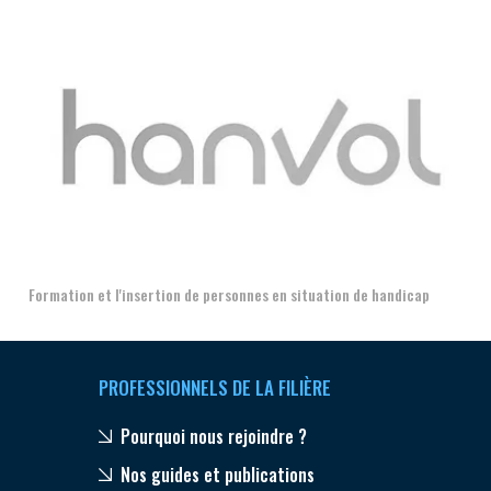
Aer
Formation et l'insertion de personnes en situation de handicap
PROFESSIONNELS DE LA FILIÈRE
Pourquoi nous rejoindre ?
Nos guides et publications