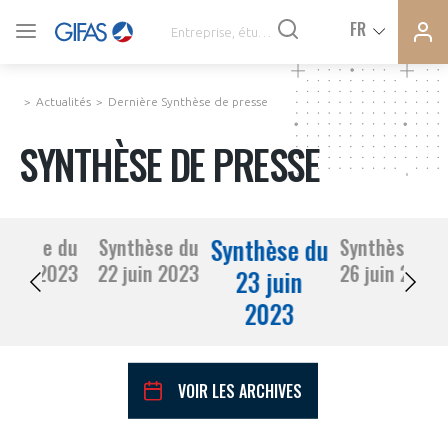
Ferme
Ferme
FR
VOUS ÊTES ADHÉRENTS
la
la
modal
modal
memb
memb
Actualités
Dernière Synthèse de presse
ACTUALITÉS
SYNTHÈSE DE PRESSE
À LA UNE
Synthèse du
nthèse du
Synthèse du
Synthèse du
DEMANDE D’ADHÉSION
21 juin 2023
22 juin 2023
26 juin 2023
SYNTHÈSE DE PRESSE
23 juin
2023
CONNEXION
AGENDA
Avez-vous un statut de droit français ?
VOIR LES ARCHIVES
PAS ENCORE ADHÉRENT ?
COMMUNIQUÉS DE PRESSE
VOUS ÊTES UN PROFESSIONNEL DE LA FILIÈRE ?