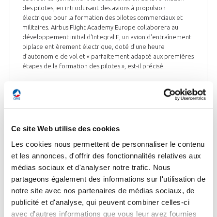
des pilotes, en introduisant des avions à propulsion
électrique pour la formation des pilotes commerciaux et
militaires. Airbus Flight Academy Europe collaborera au
développement initial d'Integral E, un avion d'entraînement
biplace entièrement électrique, doté d'une heure
d'autonomie de vol et « parfaitement adapté aux premières
étapes de la formation des pilotes », est-il précisé.
BFM Bourse du 23 juin
Ce site Web utilise des cookies
ENVIRONNEMENT
Salon du Bourget : 4CAD Group et Aura Aero
Les cookies nous permettent de personnaliser le contenu
et les annonces, d'offrir des fonctionnalités relatives aux
coopèrent pour contribuer à la décarbonation
médias sociaux et d'analyser notre trafic. Nous
du secteur aéronautique
partageons également des informations sur l'utilisation de
4CAD Group, distributeur et intégrateur de solutions
notre site avec nos partenaires de médias sociaux, de
logicielles pour les industriels, et Aura Aero, spécialisé dans
publicité et d'analyse, qui peuvent combiner celles-ci
l’aviation régionale décarbonée, signent un partenariat
avec d'autres informations que vous leur avez fournies