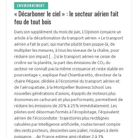
ENVIRONNEMENT
« Décarboner le ciel » : le secteur aérien fait
feu de tout bois
Dans son supplément du mois de juin, L’Opinion consacre un
article à la décarbonation du transport aérien. « Le transport
aérien a fait le pari, qui marche plutôt bien jusque-là, de
multiplier les mesures, à tous les niveaux de la chaîne, pour
réduire son impact […] si le transport aérien ne cesse de
croître sur la planète, la part des émissions de CO₂ du
secteur ne connaît pas la même croissance et reste stable en
pourcentage », explique Paul Chiambaretto, directeur de la
chaire Pégase, dédiée à l'économie du transport aérien et
de l’aérospatiale, à la Montpellier Business School. Les
nouvelles générations d’avions, équipés de moteurs plus
économes en carburant et plus performants, permettent de
réduire les émissions de 20 % à 25 % immédiatement. Les
pilotes sont désormais formés à l'écopilotage, l'équivalent
aérien de l'écoconduite : trajectoires plus rectilignes
calculées par Intelligence artificielle, routes tenant compte
des vents porteurs, descentes sans palier, roulages à demi
puissance… Air France estime ainsi réaliser 2 à 3%