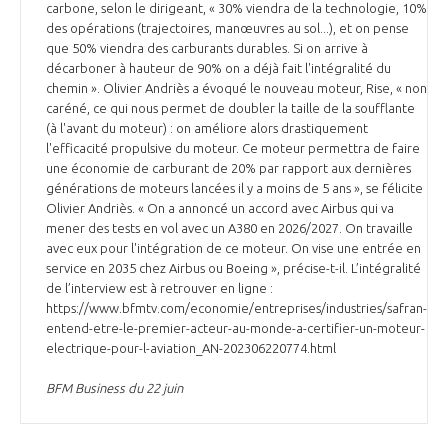
carbone, selon le dirigeant, « 30% viendra de la technologie, 10%
des opérations (trajectoires, manœuvres au sol...), et on pense
que 50% viendra des carburants durables. Si on arrive à
décarboner à hauteur de 90% on a déjà fait l'intégralité du
chemin ». Olivier Andriès a évoqué le nouveau moteur, Rise, « non
caréné, ce qui nous permet de doubler la taille de la soufflante
(à l'avant du moteur) : on améliore alors drastiquement
l'efficacité propulsive du moteur. Ce moteur permettra de faire
une économie de carburant de 20% par rapport aux dernières
générations de moteurs lancées il y a moins de 5 ans », se félicite
Olivier Andriès. « On a annoncé un accord avec Airbus qui va
mener des tests en vol avec un A380 en 2026/2027. On travaille
avec eux pour l'intégration de ce moteur. On vise une entrée en
service en 2035 chez Airbus ou Boeing », précise-t-il. L’intégralité
de l’interview est à retrouver en ligne :
https://www.bfmtv.com/economie/entreprises/industries/safran-
entend-etre-le-premier-acteur-au-monde-a-certifier-un-moteur-
electrique-pour-l-aviation_AN-202306220774.html
BFM Business du 22 juin