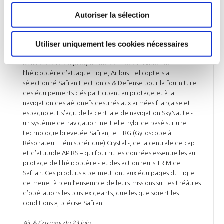
Autoriser la sélection
DÉFENSE
Safran fournira des systèmes pour les
hélicoptères Tigre modernisés
Utiliser uniquement les cookies nécessaires
Dans le cadre du programme de modernisation de
l’hélicoptère d’attaque Tigre, Airbus Helicopters a
sélectionné Safran Electronics & Defense pour la fourniture
des équipements clés participant au pilotage et à la
navigation des aéronefs destinés aux armées française et
espagnole. Il s’agit de la centrale de navigation SkyNaute -
un système de navigation inertielle hybride basé sur une
technologie brevetée Safran, le HRG (Gyroscope à
Résonateur Hémisphérique) Crystal -, de la centrale de cap
et d’attitude APIRS – qui fournit les données essentielles au
pilotage de l'hélicoptère - et des actionneurs TRIM de
Safran. Ces produits « permettront aux équipages du Tigre
de mener à bien l’ensemble de leurs missions sur les théâtres
d’opérations les plus exigeants, quelles que soient les
conditions », précise Safran.
Air & Cosmos du 23 juin