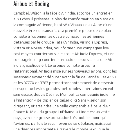
Airbus et Boeing
Campbell Wilson, à la tête d’Air India, accorde un entretien
aux Echos. Il présente le plan de transformation en 5 ans de
la compagnie aérienne, baptisé « Vihaan » ou « Aube d'une
nouvelle ère » en sanscrit. « La première phase de ce plan
consiste à fusionner les quatre compagnies aériennes
détenues par le groupe Tata (Air India, Air India Express,
Vistara et AirAsia India), pour former une compagnie low
cost moyen-courrier sous la marque Air India Express, et une
compagnie long-courrier internationale sous la marque Air
India », explique-t-il. Le groupe compte grossir à
l'international. Air India mise sur ses nouveaux avions, dont les
livraisons devraient débuter avant la fin de l'année. Les A350
et les B777X et B787 permettront notamment de desservir
presque toutes les grandes métropoles américaines en vol
sans escale, depuis Delhi et Mumbaï. La compagnie indienne
a l’intention « de tripler de tailler d'ici 5 ans », selon son
dirigeant, et atteindre une taille comparable à celle d'Air
France-KLM ou du groupe Lufthansa. « L'Inde est un vaste
pays, avec une grosse population très mobile, pour qui
l'avion est parfois le seul moyen de se déplacer, mais aussi
une diaspora importante à travers le monde, explique le