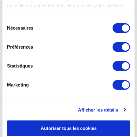
stratégique, afin d’optimiser les processus Supply &
ou qu'ils ont collectées lors de votre utilisation de leurs
Production par l'utilisation d'outils numériques « performants
services. Vous consentez à nos cookies si vous
et adaptés aux besoins spécifiques du secteur aéronautique
». Jérémy Caussade, cofondateur et Président d’Aura Aero,
continuez à utiliser notre site Web.
Sélection
commente : « Un industriel moderne ne peut envisager
Nécessaires
du
efficacement son avenir et sa croissance qu’en étant digital.
consentement
Se doter de moyens à la fois performants, agiles et évolutifs,
tels que les propose 4CAD Group, nous paraît être une
Préférences
bonne solution pour contribuer ensemble à la
décarbonation de l’aviation ». Jérémy Caussade accorde par
ailleurs un entretien au magazine Air & Cosmos, dans
Statistiques
l’édition « Spécial Bourget ». Il y détaille la stratégie de
développement d’Aura Aero.
Marketing
ITRNews et Air & Cosmos du 23 juin
Afficher les détails
DÉFENSE
Autoriser tous les cookies