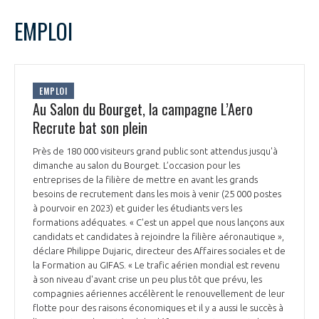
LE GIFAS
NON
OUI
juin
2023
Mois Précédent
Mois 
t
EMPLOI
Rejoignez une filière d’excellence et développez
L
M
M
J
V
S
D
 à
votre réseau au sein d’un écosystème intégré et
1
2
3
4
PRÉSENTATION
cohérent
5
6
7
8
9
10
11
EMPLOI
12
13
14
15
16
17
18
Au Salon du Bourget, la campagne L’Aero
NOTRE VISION
ORGANISATION
19
20
21
22
23
24
25
Recrute bat son plein
26
27
28
29
30
NOS MISSIONS
Près de 180 000 visiteurs grand public sont attendus jusqu'à
LE CONSEIL DU GIFAS
FONCTIONNEMENT
dimanche au salon du Bourget. L’occasion pour les
entreprises de la filière de mettre en avant les grands
NOTRE HISTOIRE
besoins de recrutement dans les mois à venir (25 000 postes
L’ÉQUIPE DU GIFAS
GEADS
à pourvoir en 2023) et guider les étudiants vers les
ACCOMPAGNEMENT DE NOS ADHÉRENTS
formations adéquates. « C'est un appel que nous lançons aux
candidats et candidates à rejoindre la filière aéronautique »,
NOS RÉSEAUX À L'INTERNATIONAL
COMITÉ AERO PME
déclare Philippe Dujaric, directeur des Affaires sociales et de
LES PROGRAMMES DU GIFAS
LA MÉDIATION
la Formation au GIFAS. « Le trafic aérien mondial est revenu
à son niveau d'avant crise un peu plus tôt que prévu, les
Découvrez les avantages d'adhérer au GIFAS.
STARTAIR
UN ÉCOSYSTÈME INTÉGRÉ ET COHÉRENT
compagnies aériennes accélèrent le renouvellement de leur
LA MÉDIATION DANS LA FILIÈRE AÉRONAUTIQUE ET SPATIALE
Rencontres, salons, données sectorielles,
LE SALON DU BOURGET
flotte pour des raisons économiques et il y a aussi le succès à