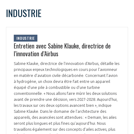
LE GIFAS
NON
OUI
juin
2023
Mois Précédent
Mois 
t
INDUSTRIE
Rejoignez une filière d’excellence et développez
L
M
M
J
V
S
D
 à
votre réseau au sein d’un écosystème intégré et
1
2
3
4
PRÉSENTATION
cohérent
5
6
7
8
9
10
11
INDUSTRIE
12
13
14
15
16
17
18
Entretien avec Sabine Klauke, directrice de
NOTRE VISION
ORGANISATION
19
20
21
22
23
24
25
l’innovation d’Airbus
26
27
28
29
30
NOS MISSIONS
Sabine Klauke, directrice de l’innovation d’Airbus, détaille les
LE CONSEIL DU GIFAS
FONCTIONNEMENT
principaux enjeux technologiques en cours pour l’avionneur
en matière d’aviation civile décarbonée. Concernant l’avion
NOTRE HISTOIRE
à hydrogène, un choix devra être fait entre un appareil
L’ÉQUIPE DU GIFAS
GEADS
équipé d’une pile à combustible ou d'une turbine
ACCOMPAGNEMENT DE NOS ADHÉRENTS
conventionnelle. « Nous allons faire mûrir les deux solutions
avant de prendre une décision, vers 2027-2028. Aujourd’hui,
NOS RÉSEAUX À L'INTERNATIONAL
COMITÉ AERO PME
les travaux sur ces deux options avancent bien », indique
LES PROGRAMMES DU GIFAS
LA MÉDIATION
Sabine Klauke. Dans le domaine de l’architecture des
appareils, des avancées sont attendues : « Demain, les ailes
Découvrez les avantages d'adhérer au GIFAS.
STARTAIR
UN ÉCOSYSTÈME INTÉGRÉ ET COHÉRENT
seront plus longues et plus fines qu’aujourd’hui. Nous
LA MÉDIATION DANS LA FILIÈRE AÉRONAUTIQUE ET SPATIALE
Rencontres, salons, données sectorielles,
LE SALON DU BOURGET
travaillons également sur des concepts d’ailes actives, plus