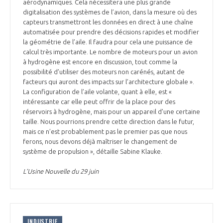
programmes ...
aérodynamiques. Cela nécessitera une plus grande
COMMISSIONS ET COMITÉS
POURQUOI DEVENIR MEMBRE ?
digitalisation des systèmes de l’avion, dans la mesure où des
L'OBSERVATOIRE
LE MÉDIATEUR DE LA FILIÈRE AÉRONAUTIQUE ET SPATIALE
capteurs transmettront les données en direct à une chaîne
DEMANDE D’ADHÉSION
automatisée pour prendre des décisions rapides et modifier
la géométrie de l’aile. Il faudra pour cela une puissance de
MÉDIATION ET CHARTE D’ENGAGEMENT SUR LES RELATIONS ENTRE
calcul très importante. Le nombre de moteurs pour un avion
CLIENTS ET FOURNISSEURS
CHIFFRES CLÉS
à hydrogène est encore en discussion, tout comme la
possibilité d’utiliser des moteurs non carénés, autant de
LA MÉDIATION AU-DELÀ DE LA FILIÈRE AÉRONAUTIQUE ET SPATIALE
facteurs qui auront des impacts sur l’architecture globale ».
La configuration de l’aile volante, quant à elle, est «
LES ENJEUX
intéressante car elle peut offrir de la place pour des
PRENDRE CONTACT AVEC LE MÉDIATEUR DE LA FILIÈRE
réservoirs à hydrogène, mais pour un appareil d’une certaine
taille. Nous pourrions prendre cette direction dans le futur,
COMPÉTITIVITÉ
LES PUBLICATIONS
mais ce n’est probablement pas le premier pas que nous
ferons, nous devons déjà maîtriser le changement de
EMPLOI & FORMATION
système de propulsion », détaille Sabine Klauke.
DOCUMENTS & BROCHURES
L’Usine Nouvelle du 29 juin
ENVIRONNEMENT
RAPPORTS D'ACTIVITÉS
INNOVATION
INDUSTRIE