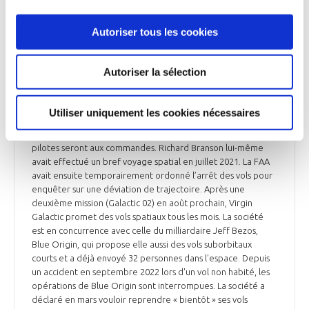
spatial commercial ce jeudi
Virgin Galactic, société de tourisme spatial fondée en 2004
Autoriser tous les cookies
par le milliardaire Richard Branson, doit faire décoller ce
jeudi aux Etats-Unis son premier vol commercial suborbital.
Le décollage est prévu de la base de Spaceport America,
Autoriser la sélection
dans le désert de l'Etat du Nouveau-Mexique, à 9 heures
locales (15 heures GMT). Quatre passagers embarqueront
dans le vaisseau : deux hauts gradés de l'armée de l'Air
Utiliser uniquement les cookies nécessaires
italienne, un ingénieur du Conseil national de la recherche
(CNR) italien, ainsi qu'un employé de Virgin Galactic. Deux
pilotes seront aux commandes. Richard Branson lui-même
avait effectué un bref voyage spatial en juillet 2021. La FAA
avait ensuite temporairement ordonné l’arrêt des vols pour
enquêter sur une déviation de trajectoire. Après une
deuxième mission (Galactic 02) en août prochain, Virgin
Galactic promet des vols spatiaux tous les mois. La société
est en concurrence avec celle du milliardaire Jeff Bezos,
Blue Origin, qui propose elle aussi des vols suborbitaux
courts et a déjà envoyé 32 personnes dans l'espace. Depuis
un accident en septembre 2022 lors d'un vol non habité, les
opérations de Blue Origin sont interrompues. La société a
déclaré en mars vouloir reprendre « bientôt » ses vols