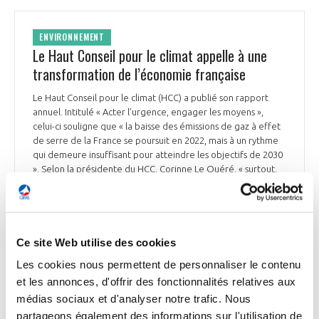
ENVIRONNEMENT
Le Haut Conseil pour le climat appelle à une
transformation de l’économie française
Le Haut Conseil pour le climat (HCC) a publié son rapport
annuel. Intitulé « Acter l’urgence, engager les moyens »,
celui-ci souligne que « la baisse des émissions de gaz à effet
de serre de la France se poursuit en 2022, mais à un rythme
qui demeure insuffisant pour atteindre les objectifs de 2030
». Selon la présidente du HCC, Corinne Le Quéré, « surtout,
c’est la politique économique qui manque ». « La baisse
rapide des émissions est plus que jamais essentielle pour
contenir l’intensification des risques climatiques graves »,
prévient-elle. En France, les émissions brutes de gaz à effet
de serre - qui ne tiennent pas compte des puits de carbone -
Ce site Web utilise des cookies
ont diminué de 2,7% en 2022 par rapport à 2021. Cette
Les cookies nous permettent de personnaliser le contenu
baisse est le résultat de fortes diminutions dans les secteurs
et les annonces, d'offrir des fonctionnalités relatives aux
du bâtiment et de l’industrie, en partie dues à un hiver doux,
à la hausse des prix de l’énergie et aux appels à la sobriété.
médias sociaux et d'analyser notre trafic. Nous
Elle a cependant été « partiellement compensée par des
partageons également des informations sur l'utilisation de