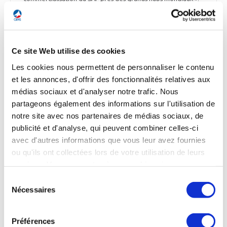
Ensemble de la presse du 20 juin
Ce site Web utilise des cookies
Les cookies nous permettent de personnaliser le contenu
ENVIRONNEMENT
et les annonces, d'offrir des fonctionnalités relatives aux
L'aviation légère attire les nouveaux
médias sociaux et d'analyser notre trafic. Nous
constructeurs d'avions « verts »
partageons également des informations sur l'utilisation de
De nouveaux constructeurs d'aéronefs électriques ou
notre site avec nos partenaires de médias sociaux, de
hybrides émergent dans l'aviation générale de moins de 19
publicité et d'analyse, qui peuvent combiner celles-ci
places. La région Occitanie et le pôle de compétitivité
avec d'autres informations que vous leur avez fournies
Aerospace Valley ont lancé l'an dernier un appel à
ou qu'ils ont collectées lors de votre utilisation de leurs
manifestations d'intérêt (AMI) pour développer des
services. Vous consentez à nos cookies si vous
démonstrateurs d'avion vert dans l'aviation légère. « C'est un
créneau qui demande moins d'investissement, qui a une
continuez à utiliser notre site Web.
Sélection
phase d'industrialisation plus simple et une réglementation
Nécessaires
du
plus facile pour l'innovation », explique Bruno Darboux,
consentement
président du pôle Aerospace Valley, détaché par Airbus. «
On prévoit des solutions technologiques pour les appareils
Préférences
légers qui pourront être transposées aux avions régionaux