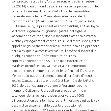
constructeur européen, Airbus, se sont engagés à hauteur
de 200 M$ dans un fond destiné à amorcer la production de
carburants aériens durables (SAF). Lors de l'assemblée
générale annuelle de l'Association internationale du
transport aérien (IATA) qui se tient du 19 au 21 juin à Doha,
Guillaume Faury, le président exécutif d’Airbus, et Alan Joyce,
le directeur général du groupe Qantas, ont signé le
lancement de ce fond, dont le motoriste américain Pratt &
Whitney est également contributeur. Le directeur de Qantas
appelle le gouvernement et les autorités locales à y prendre
part, ainsi que d'autres investisseurs, il espère disposer d'ici
quelques années de l'infrastructure pour ses
approvisionnements en SAF. Bien qu'exportatrice de
matières premières pouvant servir à la composition de
biocarburants, comme le colza et le suif animal, l'Australie
n'en produit pas directement aujourd'hui, faute d'industrie
locale. Qantas, qui s'est engagé à utiliser 10% de SAF d'ici
2030, doit donc s'approvisionner à l'étranger pour le
moment. Guillaume Faury voit son groupe comme un
catalyseur de la recherche pour aller vers les 100%
d'incorporation dans le mix carburant. Il estime ainsi qu'il y a «
besoin d'un système fiable pour la production et
commercialisation du SAF près des grands hubs mondiaux ».