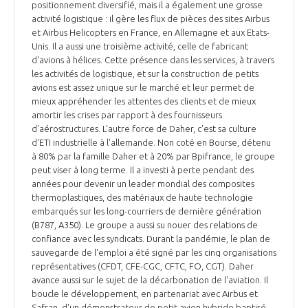
positionnement diversifié, mais il a également une grosse
activité logistique : il gère les flux de pièces des sites Airbus
et Airbus Helicopters en France, en Allemagne et aux Etats-
Unis. Il a aussi une troisième activité, celle de fabricant
d'avions à hélices. Cette présence dans les services, à travers
les activités de logistique, et sur la construction de petits
avions est assez unique sur le marché et leur permet de
mieux appréhender les attentes des clients et de mieux
amortir les crises par rapport à des fournisseurs
d'aérostructures. L'autre force de Daher, c'est sa culture
d'ETI industrielle à l'allemande. Non coté en Bourse, détenu
à 80% par la famille Daher et à 20% par Bpifrance, le groupe
peut viser à long terme. Il a investi à perte pendant des
années pour devenir un leader mondial des composites
thermoplastiques, des matériaux de haute technologie
embarqués sur les long-courriers de dernière génération
(B787, A350). Le groupe a aussi su nouer des relations de
confiance avec les syndicats. Durant la pandémie, le plan de
sauvegarde de l'emploi a été signé par les cinq organisations
représentatives (CFDT, CFE-CGC, CFTC, FO, CGT). Daher
avance aussi sur le sujet de la décarbonation de l'aviation. Il
boucle le développement, en partenariat avec Airbus et
Safran, d'un démonstrateur de petit avion hybride baptisé