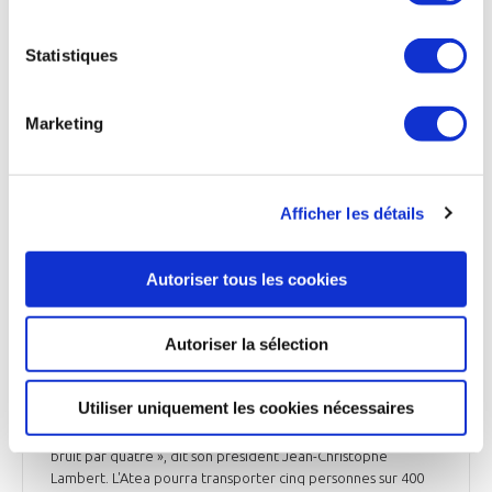
et à terme à l'A320. » précise-t-il. Les deux premiers appels
ont sélectionné, en février et juin 2021, 13 projets de
Statistiques
démonstrateurs d'avion vert qui mobilisent 11,5 M€ de
Recherche et Développement, dont la moitié est financée
par la région. « Nous sommes dans une dynamique d'une
Marketing
trentaine de projets collaboratifs qui mobiliseront une
centaine d'entreprises et de laboratoires » dit Bruno
Darboux. Aura Aero, créé en 2018, conçoit un avion hybride
de 19 places, l'Electric Regional Aircraft. Celui-ci sera équipé
Afficher les détails
d'un turbogénérateur au fuel qui produira l'électricité pour
les moteurs, et de batteries structurelles pour contenir le
poids. Aura Aero veut réduire les émissions de CO2 de 100%
Autoriser tous les cookies
sur les vols de moins de 400 km, et de 80% entre 400 et 800
km. Ascendance Flight Technologies, à Toulouse, développe
l'Atea, entre l'avion et l'hélicoptère. Cet appareil à
Autoriser la sélection
motorisation hybride aura huit soufflantes carénées dans ses
quatre ailes pour décoller à la verticale, et deux moteurs à
hélices à l'avant et à l'arrière pour avancer. « Nous voulons
Utiliser uniquement les cookies nécessaires
réduire la consommation jusqu'à 80% par rapport à celle
d'un hélicoptère, grâce à la portance des ailes, et diviser le
bruit par quatre », dit son président Jean-Christophe
Lambert. L'Atea pourra transporter cinq personnes sur 400