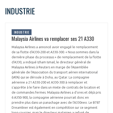
LE GIFAS
NON
OUI
juin
2022
Mois Précédent
Mois 
t
INDUSTRIE
Rejoignez une filière d’excellence et développez
L
M
M
J
V
S
D
 à
votre réseau au sein d’un écosystème intégré et
1
2
3
4
5
PRÉSENTATION
cohérent
6
7
8
9
10
11
12
INDUSTRIE
13
14
15
16
17
18
19
Malaysia Airlines va remplacer ses 21 A330
NOTRE VISION
ORGANISATION
20
21
22
23
24
25
26
Malaysia Airlines a annoncé avoir engagé le remplacement
27
28
29
30
de sa flotte d'A330-200 et A330-300. « Nous sommes dans la
NOS MISSIONS
LE CONSEIL DU GIFAS
dernière phase du processus » de remplacement de la flotte
FONCTIONNEMENT
d'A330, a indiqué Izham Ismail, le directeur général de
Malaysia Airlines à Reuters en marge de l'Assemblée
NOTRE HISTOIRE
L’ÉQUIPE DU GIFAS
générale de l'Association du transport aérien international
GEADS
ACCOMPAGNEMENT DE NOS ADHÉRENTS
(IATA) qui se déroule à Doha, au Qatar. La compagnie
aérienne a 21 A330-200 et A330-300 à remplacer et
NOS RÉSEAUX À L'INTERNATIONAL
COMITÉ AERO PME
s'apprête à le faire dans un mixte de contrats de location et
LES PROGRAMMES DU GIFAS
LA MÉDIATION
de commandes fermes. Malaysia Airlines a d'ores et déjà pris
6 A350-900, la compagnie aérienne pourrait donc en
Découvrez les avantages d'adhérer au GIFAS.
STARTAIR
prendre plus dans un panachage avec de l’A330neo. Le B787
UN ÉCOSYSTÈME INTÉGRÉ ET COHÉRENT
LA MÉDIATION DANS LA FILIÈRE AÉRONAUTIQUE ET SPATIALE
Rencontres, salons, données sectorielles,
Dreamliner est également en compétition sur ce segment
LE SALON DU BOURGET
long-courrier, mais le directeur malaisien a refusé de