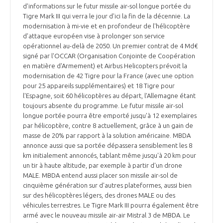
d'informations sur le futur missile air-sol longue portée du
Tigre Mark III qui verra le jour d'ici la fin de la décennie. La
modernisation à mi-vie et en profondeur de l'hélicoptère
d'attaque européen vise à prolonger son service
opérationnel au-delà de 2050. Un premier contrat de 4 Md€
signé par l'OCCAR (Organisation Conjointe de Coopération
en matière d'Armement) et Airbus Helicopters prévoit la
modernisation de 42 Tigre pour la France (avec une option
pour 25 appareils supplémentaires) et 18 Tigre pour
l'Espagne, soit 60 hélicoptères au départ, l'Allemagne étant
toujours absente du programme. Le futur missile air-sol
longue portée pourra être emporté jusqu'à 12 exemplaires
par hélicoptère, contre 8 actuellement, grâce à un gain de
masse de 20% par rapport à la solution américaine. MBDA
annonce aussi que sa portée dépassera sensiblement les 8
km initialement annoncés, tablant même jusqu'à 20 km pour
un tir à haute altitude, par exemple à partir d'un drone
MALE. MBDA entend aussi placer son missile air-sol de
cinquième génération sur d'autres plateformes, aussi bien
sur des hélicoptères légers, des drones MALE ou des
véhicules terrestres. Le Tigre Mark III pourra également être
armé avec le nouveau missile air-air Mistral 3 de MBDA. Le