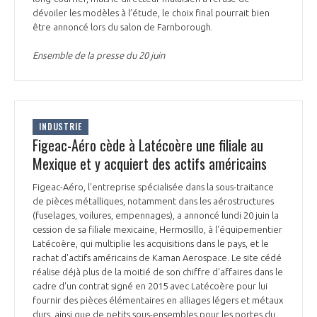
programmes ...
COMMISSIONS ET COMITÉS
dévoiler les modèles à l’étude, le choix final pourrait bien
POURQUOI DEVENIR MEMBRE ?
L'OBSERVATOIRE
LE MÉDIATEUR DE LA FILIÈRE AÉRONAUTIQUE ET SPATIALE
être annoncé lors du salon de Farnborough.
DEMANDE D’ADHÉSION
Ensemble de la presse du 20 juin
MÉDIATION ET CHARTE D’ENGAGEMENT SUR LES RELATIONS ENTRE
CLIENTS ET FOURNISSEURS
CHIFFRES CLÉS
LA MÉDIATION AU-DELÀ DE LA FILIÈRE AÉRONAUTIQUE ET SPATIALE
INDUSTRIE
LES ENJEUX
Figeac-Aéro cède à Latécoère une filiale au
PRENDRE CONTACT AVEC LE MÉDIATEUR DE LA FILIÈRE
Mexique et y acquiert des actifs américains
COMPÉTITIVITÉ
LES PUBLICATIONS
Figeac-Aéro, l'entreprise spécialisée dans la sous-traitance
de pièces métalliques, notamment dans les aérostructures
EMPLOI & FORMATION
(fuselages, voilures, empennages), a annoncé lundi 20 juin la
DOCUMENTS & BROCHURES
cession de sa filiale mexicaine, Hermosillo, à l'équipementier
Latécoère, qui multiplie les acquisitions dans le pays, et le
ENVIRONNEMENT
rachat d'actifs américains de Kaman Aerospace. Le site cédé
RAPPORTS D'ACTIVITÉS
réalise déjà plus de la moitié de son chiffre d'affaires dans le
cadre d'un contrat signé en 2015 avec Latécoère pour lui
INNOVATION
fournir des pièces élémentaires en alliages légers et métaux
durs, ainsi que de petits sous-ensembles pour les portes du