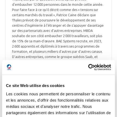
d’embaucher 12 000 personnes dans le monde cette année.
Pour faire face à ce qu’il décrit comme des « tensions sur
certains marchés du travail », Patrice Caine déclare que
Thales prévoit de poursuivre le développement de ses
centres d’ingénierie à l'étranger et de s’appuyer davantage
sur des partenariats avec d’autres entreprises. MBDA
souhaite de son côté embaucher 2 000 travailleurs, soit plus
de 15% de sa main-d'œuvre. BAE Systems recrute, en 2023,
2 600 apprentis et diplômés à travers ses programmes de
formation, et plusieurs milliers d’autres par d’autres canaux.
D’autres entreprises, comme le groupe suédois Saab, et
l’allemand Rheinmetall, prévoient également de renforcer
leur personnel par des milliers de nouvelles embauches.
L’Opinion du 27 avril
Ce site Web utilise des cookies
Les cookies nous permettent de personnaliser le contenu
et les annonces, d'offrir des fonctionnalités relatives aux
DÉFENSE
médias sociaux et d'analyser notre trafic. Nous
Comment l'Europe a tardé à se réarmer
partageons également des informations sur l'utilisation de