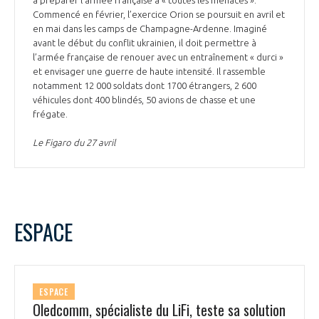
à préparer l’armée française à « toutes les menaces ».
Commencé en février, l’exercice Orion se poursuit en avril et
en mai dans les camps de Champagne-Ardenne. Imaginé
avant le début du conflit ukrainien, il doit permettre à
l’armée française de renouer avec un entraînement « durci »
et envisager une guerre de haute intensité. Il rassemble
notamment 12 000 soldats dont 1700 étrangers, 2 600
véhicules dont 400 blindés, 50 avions de chasse et une
frégate.
Le Figaro du 27 avril
ESPACE
ESPACE
Oledcomm, spécialiste du LiFi, teste sa solution