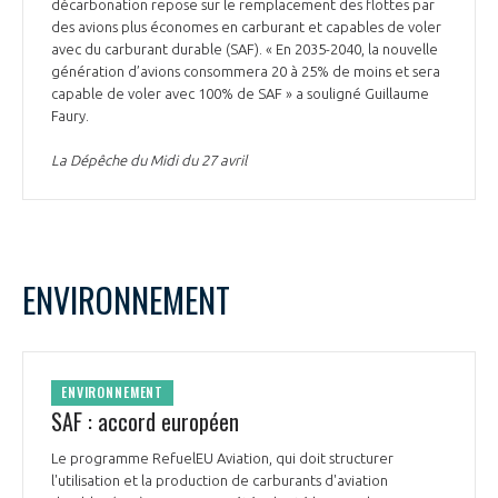
programmes ...
décarbonation repose sur le remplacement des flottes par
COMMISSIONS ET COMITÉS
POURQUOI DEVENIR MEMBRE ?
des avions plus économes en carburant et capables de voler
L'OBSERVATOIRE
LE MÉDIATEUR DE LA FILIÈRE AÉRONAUTIQUE ET SPATIALE
avec du carburant durable (SAF). « En 2035-2040, la nouvelle
DEMANDE D’ADHÉSION
génération d’avions consommera 20 à 25% de moins et sera
capable de voler avec 100% de SAF » a souligné Guillaume
MÉDIATION ET CHARTE D’ENGAGEMENT SUR LES RELATIONS ENTRE
Faury.
CLIENTS ET FOURNISSEURS
CHIFFRES CLÉS
La Dépêche du Midi du 27 avril
LA MÉDIATION AU-DELÀ DE LA FILIÈRE AÉRONAUTIQUE ET SPATIALE
LES ENJEUX
PRENDRE CONTACT AVEC LE MÉDIATEUR DE LA FILIÈRE
COMPÉTITIVITÉ
LES PUBLICATIONS
ENVIRONNEMENT
EMPLOI & FORMATION
DOCUMENTS & BROCHURES
ENVIRONNEMENT
ENVIRONNEMENT
RAPPORTS D'ACTIVITÉS
SAF : accord européen
Le programme RefuelEU Aviation, qui doit structurer
INNOVATION
l'utilisation et la production de carburants d'aviation