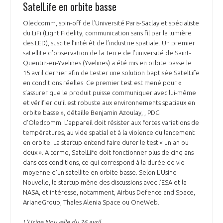
SatelLife en orbite basse
Oledcomm, spin-off de l’Université Paris-Saclay et spécialiste
du LiFi (Light Fidelity, communication sans fil par la lumière
des LED), suscite l’intérêt de l’industrie spatiale. Un premier
satellite d’observation de la Terre de l’université de Saint-
Quentin-en-Yvelines (Yvelines) a été mis en orbite basse le
15 avril dernier afin de tester une solution baptisée SatelLife
en conditions réelles. Ce premier test est mené pour «
s’assurer que le produit puisse communiquer avec lui-même
et vérifier qu’il est robuste aux environnements spatiaux en
orbite basse », détaille Benjamin Azoulay, , PDG
d’Oledcomm. L’appareil doit résister aux fortes variations de
températures, au vide spatial et à la violence du lancement
en orbite. La startup entend faire durer le test « un an ou
deux ». A terme, SatelLife doit fonctionner plus de cinq ans
dans ces conditions, ce qui correspond à la durée de vie
moyenne d'un satellite en orbite basse. Selon L’Usine
Nouvelle, la startup mène des discussions avec l’ESA et la
NASA, et intéresse, notamment, Airbus Defence and Space,
ArianeGroup, Thales Alenia Space ou OneWeb.
L’Usine Nouvelle du 26 avril