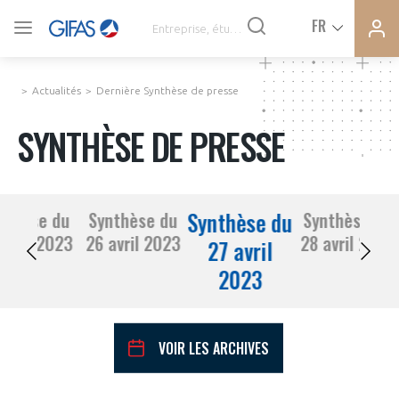
Ferme
Ferme
FR
VOUS ÊTES ADHÉRENTS
la
la
modal
modal
memb
memb
Actualités
Dernière Synthèse de presse
ACTUALITÉS
SYNTHÈSE DE PRESSE
À LA UNE
Synthèse du
nthèse du
Synthèse du
Synthèse du
DEMANDE D’ADHÉSION
25 avril 2023
26 avril 2023
28 avril 2023
SYNTHÈSE DE PRESSE
27 avril
2023
CONNEXION
AGENDA
Avez-vous un statut de droit français ?
VOIR LES ARCHIVES
PAS ENCORE ADHÉRENT ?
COMMUNIQUÉS DE PRESSE
VOUS ÊTES UN PROFESSIONNEL DE LA FILIÈRE ?