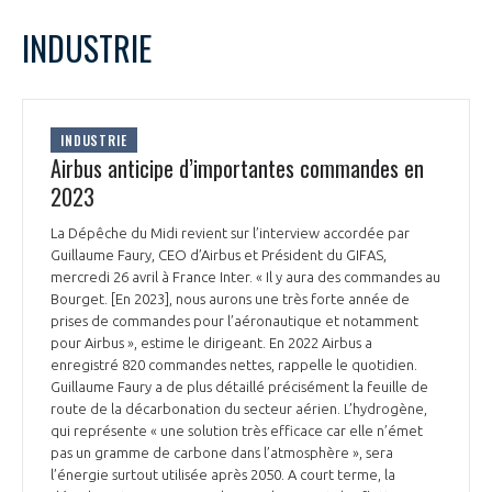
LE GIFAS
NON
OUI
avril
2023
Mois Précédent
Mois 
t
INDUSTRIE
Rejoignez une filière d’excellence et développez
L
M
M
J
V
S
D
 à
votre réseau au sein d’un écosystème intégré et
1
2
PRÉSENTATION
cohérent
3
4
5
6
7
8
9
INDUSTRIE
10
11
12
13
14
15
16
Airbus anticipe d’importantes commandes en
NOTRE VISION
ORGANISATION
17
18
19
20
21
22
23
2023
24
25
26
27
28
29
30
NOS MISSIONS
La Dépêche du Midi revient sur l’interview accordée par
LE CONSEIL DU GIFAS
FONCTIONNEMENT
Guillaume Faury, CEO d’Airbus et Président du GIFAS,
mercredi 26 avril à France Inter. « Il y aura des commandes au
NOTRE HISTOIRE
Bourget. [En 2023], nous aurons une très forte année de
L’ÉQUIPE DU GIFAS
GEADS
prises de commandes pour l’aéronautique et notamment
ACCOMPAGNEMENT DE NOS ADHÉRENTS
pour Airbus », estime le dirigeant. En 2022 Airbus a
enregistré 820 commandes nettes, rappelle le quotidien.
NOS RÉSEAUX À L'INTERNATIONAL
COMITÉ AERO PME
Guillaume Faury a de plus détaillé précisément la feuille de
LES PROGRAMMES DU GIFAS
LA MÉDIATION
route de la décarbonation du secteur aérien. L’hydrogène,
qui représente « une solution très efficace car elle n’émet
Découvrez les avantages d'adhérer au GIFAS.
STARTAIR
UN ÉCOSYSTÈME INTÉGRÉ ET COHÉRENT
pas un gramme de carbone dans l’atmosphère », sera
LA MÉDIATION DANS LA FILIÈRE AÉRONAUTIQUE ET SPATIALE
Rencontres, salons, données sectorielles,
LE SALON DU BOURGET
l’énergie surtout utilisée après 2050. A court terme, la