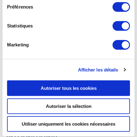
chaleur urbains depuis l’espace
Préférences
Thales Alenia Space* annonce que l'Agence spatiale
européenne (ESA) lui a confié un contrat d'étude de la
mission SIRIUS (Space Based Infra-Red Imager for Urban
Statistiques
Sustainability). Cette mission s'inscrit dans le programme
Scout du volet FutureEO de l'ESA, dédié à l'observation de la
Terre. La mission SIRIUS vise à observer les villes
Marketing
européennes depuis l’espace à l’aide de produits de
données thermiques infrarouges (TIR), qui permettent de
mesurer la température d’objets distants. Il s’agit de
comprendre comment les îlots de chaleur urbains (ICU)
Afficher les détails
contribuent à modifier le climat local. L'instrument clé de la
mission, Smart-TIRI, est un imageur thermique miniaturisé
développé par Thales Alenia Space.
Autoriser tous les cookies
ABC Bourse du 27 juin 2025
Autoriser la sélection
Utiliser uniquement les cookies nécessaires
INTERNATIONAL