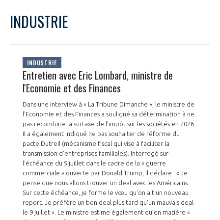
LE GIFAS
NON
OUI
juin
2025
Mois Précédent
Mois 
t
INDUSTRIE
Rejoignez une filière d’excellence et développez
L
M
M
J
V
S
D
 à
votre réseau au sein d’un écosystème intégré et
1
PRÉSENTATION
cohérent
2
3
4
5
6
7
8
INDUSTRIE
9
10
11
12
13
14
15
Entretien avec Eric Lombard, ministre de
NOTRE VISION
ORGANISATION
16
17
18
19
20
21
22
l'Economie et des Finances
23
24
25
26
27
28
29
NOS MISSIONS
Dans une interview à « La Tribune Dimanche », le ministre de
30
LE CONSEIL DU GIFAS
FONCTIONNEMENT
l'Economie et des Finances a souligné sa détermination à ne
pas reconduire la surtaxe de l'impôt sur les sociétés en 2026.
NOTRE HISTOIRE
Il a également indiqué ne pas souhaiter de réforme du
L’ÉQUIPE DU GIFAS
GEADS
pacte Dutreil (mécanisme fiscal qui vise à faciliter la
ACCOMPAGNEMENT DE NOS ADHÉRENTS
transmission d'entreprises familiales). Interrogé sur
l'échéance du 9 juillet dans le cadre de la « guerre
NOS RÉSEAUX À L'INTERNATIONAL
COMITÉ AERO PME
commerciale » ouverte par Donald Trump, il déclare : « Je
LES PROGRAMMES DU GIFAS
LA MÉDIATION
pense que nous allons trouver un deal avec les Américains.
Sur cette échéance, je forme le vœu qu'on ait un nouveau
Découvrez les avantages d'adhérer au GIFAS.
STARTAIR
UN ÉCOSYSTÈME INTÉGRÉ ET COHÉRENT
report. Je préfère un bon deal plus tard qu'un mauvais deal
LA MÉDIATION DANS LA FILIÈRE AÉRONAUTIQUE ET SPATIALE
Rencontres, salons, données sectorielles,
LE SALON DU BOURGET
le 9 juillet ». Le ministre estime également qu’en matière «