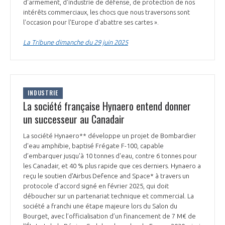
programmes ...
d'armement, d'industrie de défense, de protection de nos
COMMISSIONS ET COMITÉS
POURQUOI DEVENIR MEMBRE ?
intérêts commerciaux, les chocs que nous traversons sont
L'OBSERVATOIRE
LE MÉDIATEUR DE LA FILIÈRE AÉRONAUTIQUE ET SPATIALE
l'occasion pour l'Europe d'abattre ses cartes ».
DEMANDE D’ADHÉSION
La Tribune dimanche du 29 juin 2025
MÉDIATION ET CHARTE D’ENGAGEMENT SUR LES RELATIONS ENTRE
CLIENTS ET FOURNISSEURS
CHIFFRES CLÉS
LA MÉDIATION AU-DELÀ DE LA FILIÈRE AÉRONAUTIQUE ET SPATIALE
INDUSTRIE
LES ENJEUX
La société française Hynaero entend donner
PRENDRE CONTACT AVEC LE MÉDIATEUR DE LA FILIÈRE
un successeur au Canadair
COMPÉTITIVITÉ
LES PUBLICATIONS
La société Hynaero** développe un projet de Bombardier
d'eau amphibie, baptisé Frégate F-100, capable
EMPLOI & FORMATION
d’embarquer jusqu'à 10 tonnes d'eau, contre 6 tonnes pour
DOCUMENTS & BROCHURES
les Canadair, et 40 % plus rapide que ces derniers. Hynaero a
reçu le soutien d'Airbus Defence and Space* à travers un
ENVIRONNEMENT
RAPPORTS D'ACTIVITÉS
protocole d'accord signé en février 2025, qui doit
déboucher sur un partenariat technique et commercial. La
société a franchi une étape majeure lors du Salon du
INNOVATION
Bourget, avec l’officialisation d’un financement de 7 M€ de