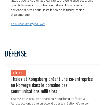
l’État et de la Région Sud dans le cadre de France 2030, ainsi
INTERNATIONALISATION
que de la mise à disposition de bâtiments sur la base
aérienne d'Istres pour l’installation de la future chaîne
d'assemblage.
Les Echos du 30 juin 2025
DÉFENSE
DÉFENSE
Thales et Kongsberg créent une co-entreprise
en Norvège dans le domaine des
communications militaires
Thales* et le groupe norvégien Kongsberg Defence &
Aerospace ont signé un accord pour la création d’une co-