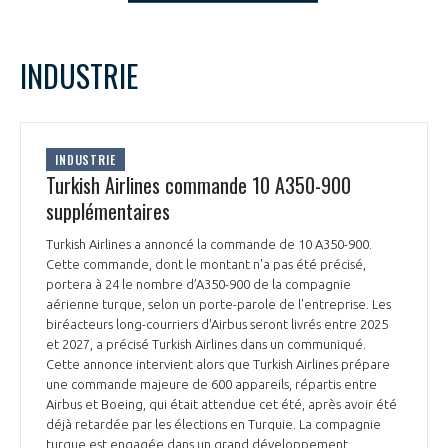
LE GIFAS
NON
OUI
t
Rejoignez une filière d’excellence et développez
septembre
2023
Mois Précédent
Mois 
INDUSTRIE
 à
votre réseau au sein d’un écosystème intégré et
L
M
M
J
V
S
D
PRÉSENTATION
cohérent
1
2
3
4
5
6
7
8
9
10
NOTRE VISION
INDUSTRIE
ORGANISATION
11
12
13
14
15
16
17
Turkish Airlines commande 10 A350-900
18
19
20
21
22
23
24
supplémentaires
NOS MISSIONS
LE CONSEIL DU GIFAS
25
26
27
28
29
30
FONCTIONNEMENT
Turkish Airlines a annoncé la commande de 10 A350-900.
Cette commande, dont le montant n'a pas été précisé,
NOTRE HISTOIRE
L’ÉQUIPE DU GIFAS
portera à 24 le nombre d’A350-900 de la compagnie
GEADS
ACCOMPAGNEMENT DE NOS ADHÉRENTS
aérienne turque, selon un porte-parole de l'entreprise. Les
biréacteurs long-courriers d'Airbus seront livrés entre 2025
NOS RÉSEAUX À L'INTERNATIONAL
et 2027, a précisé Turkish Airlines dans un communiqué.
COMITÉ AERO PME
LES PROGRAMMES DU GIFAS
LA MÉDIATION
Cette annonce intervient alors que Turkish Airlines prépare
une commande majeure de 600 appareils, répartis entre
Découvrez les avantages d'adhérer au GIFAS.
STARTAIR
Airbus et Boeing, qui était attendue cet été, après avoir été
UN ÉCOSYSTÈME INTÉGRÉ ET COHÉRENT
LA MÉDIATION DANS LA FILIÈRE AÉRONAUTIQUE ET SPATIALE
Rencontres, salons, données sectorielles,
déjà retardée par les élections en Turquie. La compagnie
LE SALON DU BOURGET
turque est engagée dans un grand développement,