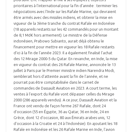
prioritaires à l'international pour la fin d'année : terminer les
négociations avec l'Inde sur les Rafale Marine, qui devraient
être armés avec des missiles indiens, et obtenir la mise en
vigueur de la 3ème tranche du contrat Rafale en Indonésie
(18 appareils restants sur les 42 commandés pour un montant
de 8,1 Md€ hors armement). Le ministre de la Défense
indonésien, Prabowo Subianto, aurait déjà obtenu le
financement pour mettre en vigueur les 18 Rafale restants
d'ici à la fin de l'année 2023. Il a également finalisé l'achat
des 12 Mirage 2000-5 du Qatar. En revanche, en Inde, la mise
en vigueur du contrat des 26 Rafale Marine, annoncée le 13
juillet à Paris par le Premier ministre indien Narendra Modi,
semblerait hors d'atteinte avant la fin de l'année, et ne
pourrait pas être comptabilisée dans le carnet de
commandes de Dassault Aviation en 2023. A court terme, les
ventes à l'export du Rafale vont dépasser celles du Mirage
2000 (286 appareils vendus). A ce jour, Dassault Aviation et la
France ont vendu de façon ferme 267 Rafale, dont 24
d'occasion (55 en Égypte, 36 au Qatar, 36 en Inde, 24 en
Grèce, dont 12 d'occasion, 80 aux Émirats arabes unis, 12
d'occasion à la Croatie et 24 à l'Indonésie). En ajoutant les 18
Rafale en Indonésie et les 26 Rafale Marine en Inde, l'avion