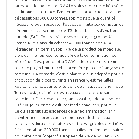
rares pour le moment et 3 à 4 fois plus cher que le kérosène
traditionnel. En France, l’an dernier, la production totale ne
dépassait pas 900 000 tonnes, soit moins que la quantité
nécessaire pour respecter l’obligation faite aux compagnies
aériennes d’utiliser moins de 1% de carburants d’aviation
durable (SAF). Pour satisfaire ses besoins, le groupe Air
France-KLM a ainsi dû acheter 41 000 tonnes de SAF à
l’étranger l’an dernier, soit 17% de la production mondiale,
alors qu’il ne représente que 3% de la consommation de
kérosène. C’est pourquoi la DGAC a décidé de mettre un
coup de projecteur sur cette première parcelle française de
cameline. « A ce stade, c’est la plante la plus adaptée pour la
production de biocarburants en France », estime Gilles
Robillard, agriculteur et président de l’institut agronomique
Terres Inovia, qui mène des travaux de recherche sur la
cameline. « Elle présente le grand avantage de pousser en
90 à 100 jours, entre 2 cultures traditionnelles », poursuit-il.
Ce qui satisfait aux exigences de la réglementation, afin
d’éviter que la production de biomasse destinée aux
carburants durables réduise les surfaces agricoles destinées
à l’alimentation. 200 000 tonnes d’huiles seraient nécessaires
pour atteindre l’objectif européen de 2% de SAF en 2025.