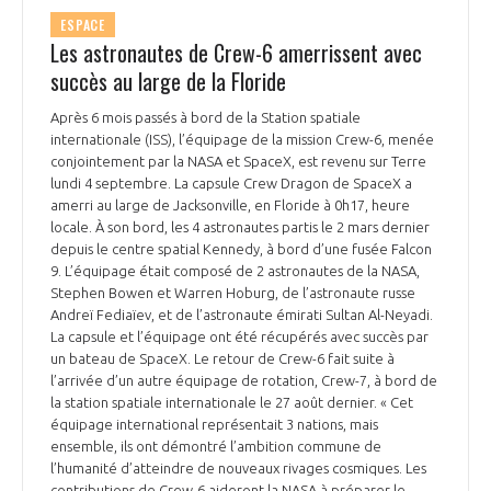
ESPACE
Les astronautes de Crew-6 amerrissent avec
succès au large de la Floride
Après 6 mois passés à bord de la Station spatiale
internationale (ISS), l’équipage de la mission Crew-6, menée
conjointement par la NASA et SpaceX, est revenu sur Terre
lundi 4 septembre. La capsule Crew Dragon de SpaceX a
amerri au large de Jacksonville, en Floride à 0h17, heure
locale. À son bord, les 4 astronautes partis le 2 mars dernier
depuis le centre spatial Kennedy, à bord d’une fusée Falcon
9. L’équipage était composé de 2 astronautes de la NASA,
Stephen Bowen et Warren Hoburg, de l’astronaute russe
Andreï Fediaïev, et de l’astronaute émirati Sultan Al-Neyadi.
La capsule et l’équipage ont été récupérés avec succès par
un bateau de SpaceX. Le retour de Crew-6 fait suite à
l’arrivée d’un autre équipage de rotation, Crew-7, à bord de
la station spatiale internationale le 27 août dernier. « Cet
équipage international représentait 3 nations, mais
ensemble, ils ont démontré l’ambition commune de
l’humanité d’atteindre de nouveaux rivages cosmiques. Les
contributions de Crew-6 aideront la NASA à préparer le