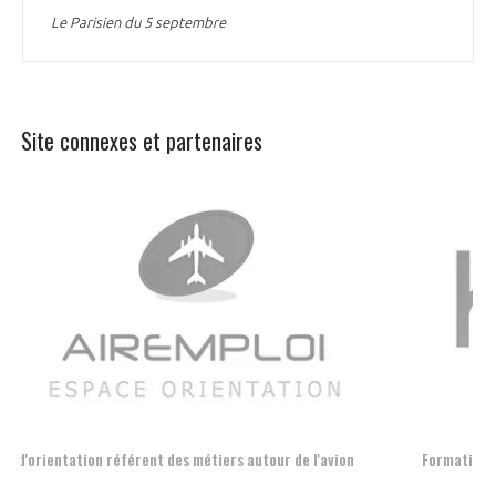
Le Parisien du 5 septembre
Site connexes et partenaires
Aer
Formation et l'insertion de personnes en situation de handicap