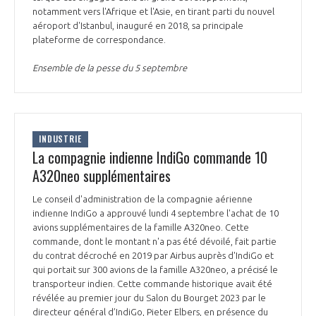
programmes ...
COMMISSIONS ET COMITÉS
notamment vers l'Afrique et l'Asie, en tirant parti du nouvel
POURQUOI DEVENIR MEMBRE ?
L'OBSERVATOIRE
LE MÉDIATEUR DE LA FILIÈRE AÉRONAUTIQUE ET SPATIALE
aéroport d'Istanbul, inauguré en 2018, sa principale
plateforme de correspondance.
DEMANDE D’ADHÉSION
MÉDIATION ET CHARTE D’ENGAGEMENT SUR LES RELATIONS ENTRE
Ensemble de la pesse du 5 septembre
CLIENTS ET FOURNISSEURS
CHIFFRES CLÉS
LA MÉDIATION AU-DELÀ DE LA FILIÈRE AÉRONAUTIQUE ET SPATIALE
LES ENJEUX
INDUSTRIE
La compagnie indienne IndiGo commande 10
PRENDRE CONTACT AVEC LE MÉDIATEUR DE LA FILIÈRE
A320neo supplémentaires
COMPÉTITIVITÉ
LES PUBLICATIONS
Le conseil d'administration de la compagnie aérienne
EMPLOI & FORMATION
indienne IndiGo a approuvé lundi 4 septembre l'achat de 10
DOCUMENTS & BROCHURES
avions supplémentaires de la famille A320neo. Cette
commande, dont le montant n'a pas été dévoilé, fait partie
ENVIRONNEMENT
du contrat décroché en 2019 par Airbus auprès d'IndiGo et
RAPPORTS D'ACTIVITÉS
qui portait sur 300 avions de la famille A320neo, a précisé le
transporteur indien. Cette commande historique avait été
INNOVATION
révélée au premier jour du Salon du Bourget 2023 par le
directeur général d’IndiGo, Pieter Elbers, en présence du