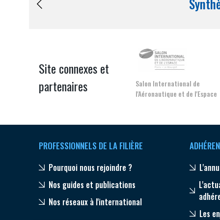
pérennité de votre entreprise à
Site connexes et
partenaires
Salon International de
l'Aéronautique et de l'Espace
CONNEXION
PROFESSIONNELS DE LA FILIÈRE
ADHÉREN
Pourquoi nous rejoindre ?
L'annu
Nos guides et publications
L'actu
adhér
Nos réseaux à l'international
Les en